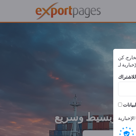
لخارج. كن