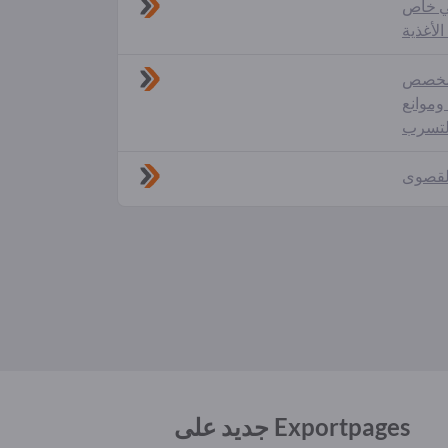
ي خاص
لأغذية
 مخصص
وموانع
القصوى
جديد على Exportpages