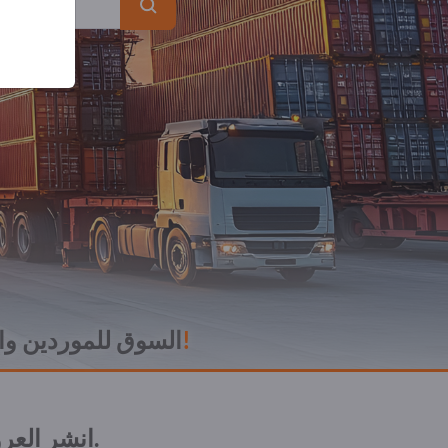
انضم إلى السوق!
Exportpages – السوق للم
انشر العروض. بِع الآلات والمعدات المستعملة. أنشئ علاقات تجارية.