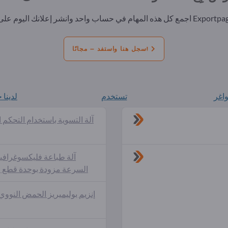
مهام في حساب واحد وانشر إعلانك اليوم على Exportpages.
سجل هنا واستفد – مجانًا!
اغر
تستخدم
لدينا 
آلة التسوية باستخدام التحكم 
آلة طباعة فليكسوغرافية
السرعة مزودة بوحدة قطع 
إنزيم بوليميريز الحمض النووي 