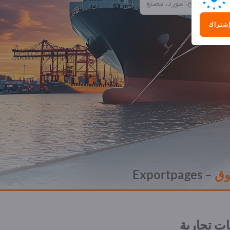
إشتراك