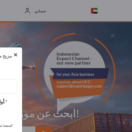
حسابي
×
×
Indonesian
مزيج من
Export Channel -
our new partner
for your Asia business
Inquiries about
I E C
:
support@exportpages.com
أوافق على تلقي الرسائل الإخبارية الخاصة بك وأوافق على بيان خصوصية البيانات.
ابحث عن موردين في جميع أنحاء العالم – بشكل موجه وبسيط وسريع!