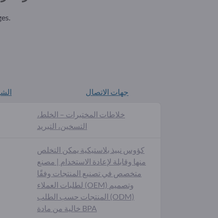
">اجمع كل هذه ال
جهات الاتصال
الشو
خلاطات المختبرات – الخلط،
التسخين، التبريد
كؤوس نبيذ بلاستيكية يمكن التخلص
منها وقابلة لإعادة الاستخدام | مصنع
متخصص في تصنيع المنتجات وفقًا
لطلبات العملاء (OEM) وتصميم
المنتجات حسب الطلب (ODM)
خالية من مادة BPA