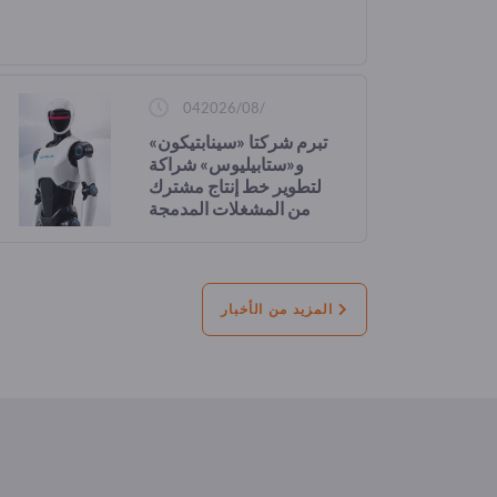
04‏/08‏/2026
تبرم شركتا «سينابتيكون»
و«ستابيليوس» شراكة
لتطوير خط إنتاج مشترك
من المشغلات المدمجة
المخصصة للروبوتات
البشرية الشكل
المزيد من الأخبار