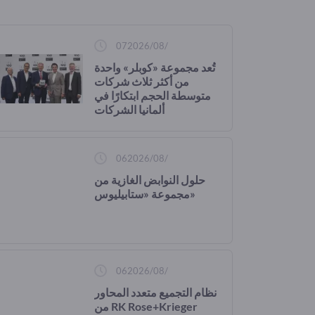
07‏/08‏/2026
تُعد مجموعة «كوبلر» واحدة
من أكثر ثلاث شركات
متوسطة الحجم ابتكارًا في
ألمانيا الشركات
06‏/08‏/2026
حلول النوابض الغازية من
مجموعة «ستابيليوس»
06‏/08‏/2026
نظام التجميع متعدد المحاور
من RK Rose+Krieger