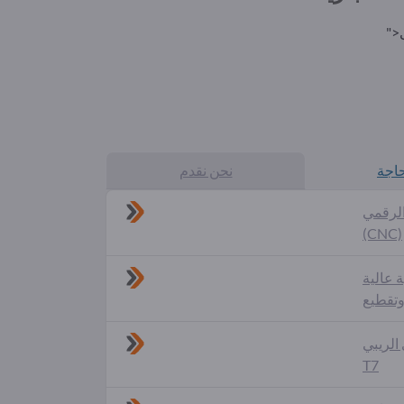
حاجة
نحن نقدم
الرقمي
(CNC)
 عالية
وتقطيع
الريبي
T7