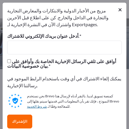
المصدرين
1
من المصنعين
×
1
مزيج من الأخبار الدولية والابتكارات والمعارض التجارية
والتجارة في الداخل والخارج. كن على اطلاع قبل الآخرين
واشترك الآن في النشرة الإخبارية لـ Exportpages.
أتوبيسات رحلات – اعثر على الشركات
المصنعة والموردين
أدخل عنوان بريدك الإلكتروني للاشتراك.
من المصنعين
من المصدرين
1
1
أوافق على تلقي الرسائل الإخبارية الخاصة بك وأوافق على
بيان خصوصية البيانات.
Exportpages
صناعة المركبات والمركبات
يمكنك إلغاء الاشتراك في أي وقت باستخدام الرابط الموجود في
السيارات الخاصة
أتوبيسات رحلات
رسالتنا الإخبارية.
نحن نستخدم Brevo كمنصة تسويق لدينا. بالنقر أدناه لإرسال هذا
أعلن مجانًا على Exportpages!
النموذج ، فإنك تقر بأن المعلومات التي قدمتها سيتم نقلها إلى Brevo
.
للمعالجة وفقًا لـ
شروط الخدمة
الاحتياجات – العروض – السلع المستعملة – جهات الاتصال
التجارية >> ابدأ من هنا
الإشتراك
انشر شركتك ومنتجاتك على