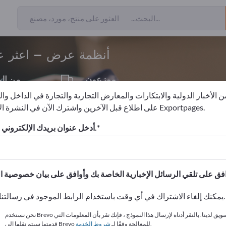
ن المصدرين
5
أنظمة عرض – اعثر عل
موزعون
من ال
1
 الأخبار الدولية والابتكارات والمعارض التجارية والتجارة في الداخل وا
على اطلاع قبل الآخرين واشترك الآن في النشرة الإخبارية لـ Exportpages.
اية والعرض
أنظمة عرض
أدخل عنوان بريدك الإلكتروني للاشتراك.
الاحتياجات – العروض – السلع ا
انشر شركتك ومنتجاتك على
يمكنك إلغاء الاشتراك في أي وقت باستخدام الرابط الموجود في رسالتنا الإخبارية.
نحن نستخدم Brevo كمنصة تسويق لدينا. بالنقر أدناه لإرسال هذا النموذج ، فإنك تقر بأن المعلومات التي
.
قدمتها سيتم نقلها إلى Brevo للمعالجة وفقًا لـ
شروط الخدمة