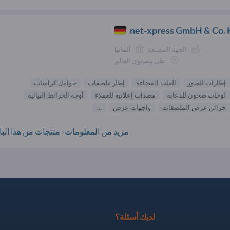
net-xpress GmbH & Co.
الجهة المصنعة
ألمانيا
على مستوى العالم
إطارات للصور
العلب المضاءة
إطار ملصقات
حوامل كراسات
لوحات صحون للدعاية
مصدات إعلانية للعملاء
أوجه الخرائط البيانية
خزائن عرض الملصقات
واجهات عرض
...
مزيد من المعلومات- منتجات من هذا البائ
لديك أسئلة؟