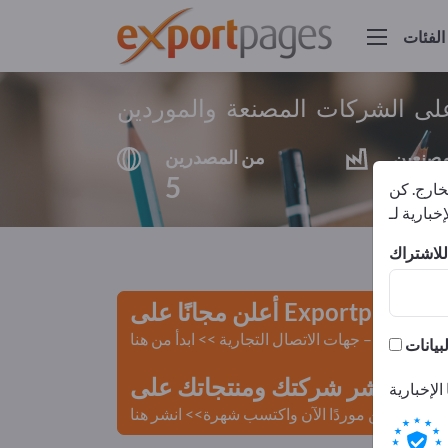
الفئات
ى الشركات المصنعة والموردين
مصنعين
من المصدرين
5
4
لخارج. كن
أعلن مجانًا على Exportpages!
لمستعملة – جهات الاتصال التجارية >> ابدأ من هنا
 Exportpages.
كن موردًا الآن واكتسب شهرة>> انشر هنا