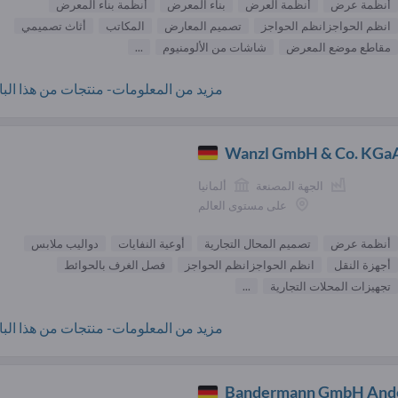
أنظمة عرض
أنظمة العرض
بناء المعرض
أنظمة بناء المعرض
انظم الحواجزانظم الحواجز
تصميم المعارض
المكاتب
أثاث تصميمي
مقاطع موضع المعرض
شاشات من الألومنيوم
...
مزيد من المعلومات- منتجات من هذا البائ
Wanzl GmbH & Co. KGa
الجهة المصنعة
ألمانيا
على مستوى العالم
أنظمة عرض
تصميم المحال التجارية
أوعية النفايات
دواليب ملابس
أجهزة النقل
انظم الحواجزانظم الحواجز
فصل الغرف بالحوائط
تجهيزات المحلات التجارية
...
مزيد من المعلومات- منتجات من هذا البائ
Bandermann GmbH Ande