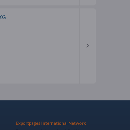
 KG
Exportpages International Network