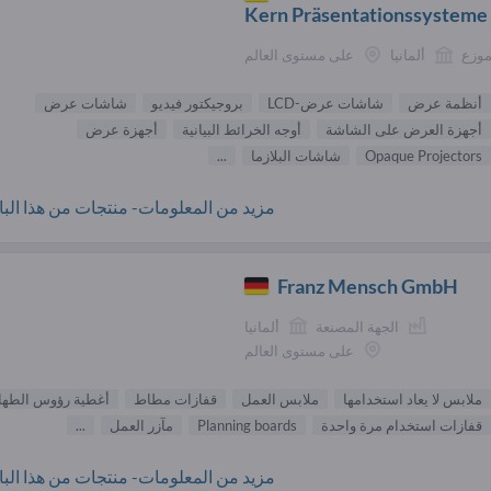
Kern Präsentationssysteme
موزع
ألمانيا
على مستوى العالم
أنظمة عرض
شاشات عرض-LCD
بروجيكتور فيديو
شاشات عرض
أجهزة العرض على الشاشة
أوجه الخرائط البيانية
أجهزة عرض
Opaque Projectors
شاشات البلازما
...
مزيد من المعلومات- منتجات من هذا البائ
Franz Mensch GmbH
الجهة المصنعة
ألمانيا
على مستوى العالم
ملابس لا يعاد استخدامها
ملابس العمل
قفازات مطاط
أغطية رؤوس الطها
قفازات استخدام مرة واحدة
Planning boards
مآزر العمل
...
مزيد من المعلومات- منتجات من هذا البائ