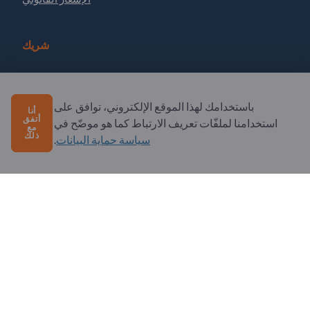
شريك
سجل كشريك
الاشتراك في النشرة الإخبارية
باستخدامك لهذا الموقع الإلكتروني، توافق على
أنا
أتفق
استخدامنا لملفّات تعريف الارتباط كما هو موضّح في
مع
ذلك
سياسة حماية البيانات
.
لديك أسئلة؟
الأسئلة الشائعة
خدماتنا التي نقدمها
نبذة عنا
رسالة إلى Exportpages
Exportpages International Network