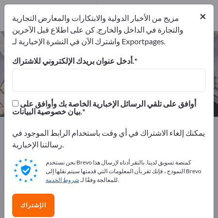
المصدرين
1
من المصنعين
×
1
مزيج من الأخبار الدولية والابتكارات والمعارض التجارية
والتجارة في الداخل والخارج. كن على اطلاع قبل الآخرين
واشترك الآن في النشرة الإخبارية لـ Exportpages.
آلات بناء الأنفاق – اعثر على الشركات
المصنعة والموردين
أدخل عنوان بريدك الإلكتروني للاشتراك.
من المصنعين
من المصدرين
1
1
أوافق على تلقي الرسائل الإخبارية الخاصة بك وأوافق على
بيان خصوصية البيانات.
Exportpages
قسم الإنشاء
أجهزة بناء
آلات بناء الأنفاق
يمكنك إلغاء الاشتراك في أي وقت باستخدام الرابط الموجود في
رسالتنا الإخبارية.
أعلن مجانًا على Exportpages!
نحن نستخدم Brevo كمنصة تسويق لدينا. بالنقر أدناه لإرسال هذا
الاحتياجات – العروض – السلع المستعملة – جهات الاتصال
النموذج ، فإنك تقر بأن المعلومات التي قدمتها سيتم نقلها إلى Brevo
.
للمعالجة وفقًا لـ
شروط الخدمة
التجارية >> ابدأ من هنا
انشر شركتك ومنتجاتك على
الإشتراك