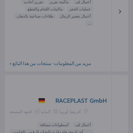
أعمال لف
ماكينة تفريز
تفريز أخاديد
عمليات الحفر
ماكينات اللحام والقطع
أعمال تفجير الرمال
طلاءات صناعية بالدهان
...
مزيد من المعلومات- منتجات من هذا البائع »
RACEPLAST GmbH
أفريقيا, أوروبا
ألمانيا
الجهة المصنعة
أعمال لف
أسطوانات مسافة
أجزاء مخرطة دوُارة بالتحكم الرقمي بالحاسب