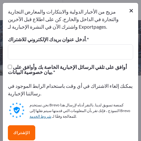
3
من المصنعين
×
3
مزيج من الأخبار الدولية والابتكارات والمعارض التجارية
والتجارة في الداخل والخارج. كن على اطلاع قبل الآخرين
واشترك الآن في النشرة الإخبارية لـ Exportpages.
أعمال لف – اعثر على الشركات المصنعة
والموردين
أدخل عنوان بريدك الإلكتروني للاشتراك.
من المصنعين
من المصدرين
3
3
أوافق على تلقي الرسائل الإخبارية الخاصة بك وأوافق على
بيان خصوصية البيانات.
Exportpages
الخدمات
التصنيع التعاقدي
أعمال معادن
يمكنك إلغاء الاشتراك في أي وقت باستخدام الرابط الموجود في
أعمال لف
رسالتنا الإخبارية.
نحن نستخدم Brevo كمنصة تسويق لدينا. بالنقر أدناه لإرسال هذا
أعلن مجانًا على Exportpages!
النموذج ، فإنك تقر بأن المعلومات التي قدمتها سيتم نقلها إلى Brevo
.
للمعالجة وفقًا لـ
شروط الخدمة
الاحتياجات – العروض – السلع المستعملة – جهات الاتصال
التجارية >> ابدأ من هنا
الإشتراك
انشر شركتك ومنتجاتك على