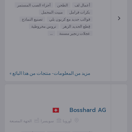
أعمال لف
الطحن
أجزاء الصب المستمر
بكرات فرامل
مبيت المحمل
قوالب حديد مع كربون بلي
تصنيع النماذج
قِطع الحديد الزهر
تروس مخروطية
عجلات زنجير مسننة
...
مزيد من المعلومات- منتجات من هذا البائع »
Bosshard AG
أوروبا
سويسرا
الجهة المصنعة