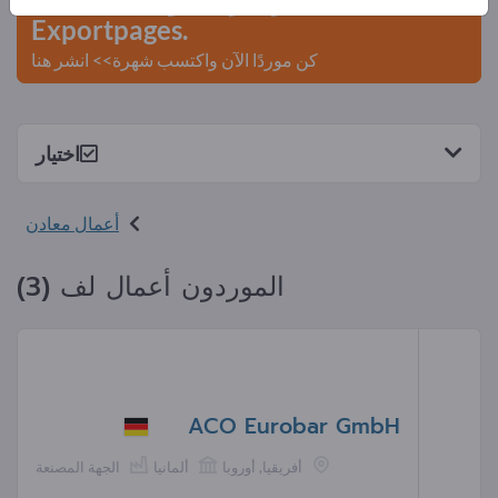
Exportpages.
كن موردًا الآن واكتسب شهرة>> انشر هنا
اختيار
أعمال معادن
الموردون أعمال لف (3)
ACO Eurobar GmbH
أفريقيا, أوروبا
ألمانيا
الجهة المصنعة