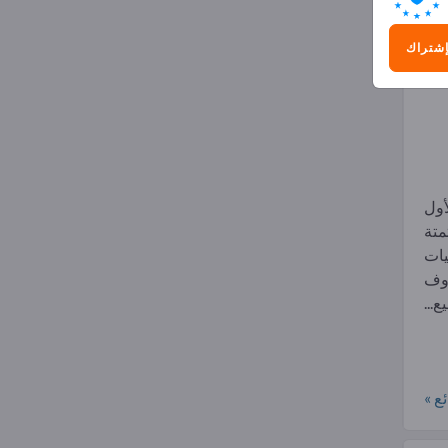
)
إشتراك
أول
متة
يات
ن ظروف
...
ع »