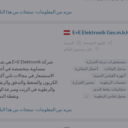
مزيد من المعلومات- منتجات من هذا البائ
E+E Elektronik Ges.m.b.
الجهة المصنعة
النمسا
على مستوى العالم
شركة +E Elektronik
مستشعرات درجة الحرارة
نمساوية متخصصة في أج
مدخِل البيانات
أعمال المعايرة
الاستشعار في مجالات ثاني أك
أجهزة القياس اليدوية
الكربون والضغط والتدفق والرط
محسات الرطوبة
مجس الحرارة
والرطوبة في الزيت وسرعة اله
حسّاسات نقاط الندى
ونقطة الندى
محول قياس الرطوبة
...
مزيد من المعلومات- منتجات من هذا البائ