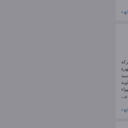
ع »
E هي شركة
هزة
سيد
وبة
واء
...
ع »