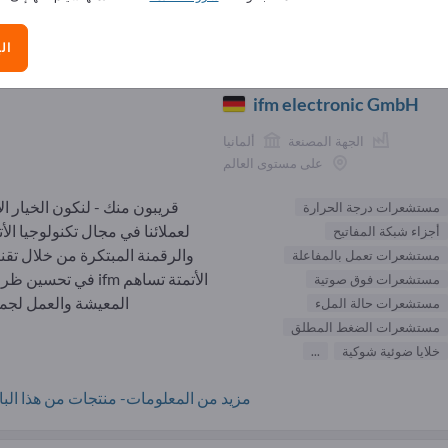
الموردون مستشعرات درجة الحرارة (12
ال
ifm electronic GmbH
الجهة المصنعة
ألمانيا
على مستوى العالم
قريبون منك - لنكون الخيار ال
مستشعرات درجة الحرارة
لعملائنا في مجال تكنولوجيا الأت
أجزاء شبكة المفاتيح
والرقمنة المبتكرة من خلال تقن
مستشعرات تعمل بالمفاعلة
الأتمتة تساهم ifm في تحسي
مستشعرات فوق صوتية
المعيشة والعمل لجميع
مستشعرات حالة الملء
مستشعرات الضغط المطلق
خلايا ضوئية شوكية
...
مزيد من المعلومات- منتجات من هذا البائ