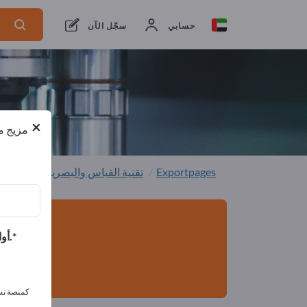
من المصنعين
12
من المصدرين
12
حسابي
سجّل الآن
×
مزيج من
Exportpages
تقنية القياس والبصريات
تقنية 
أوافق على تلقي الرسائل الإخبارية الخاصة بك وأوافق على بيان خصوصية البيانات.