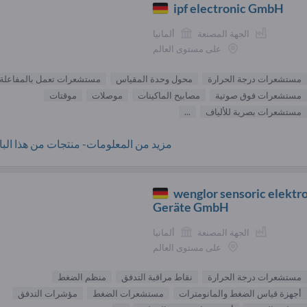
ipf electronic GmbH
الجهة المصنعة
ألمانيا
على مستوى العالم
مستشعرات درجة الحرارة
محول وحدة المقياس
مستشعرات تعمل بالمفاعلة
مستشعرات فوق صوتية
مصابيح الماكينات
موصلات
موقتات
مستشعرات بصرية للألياف
...
مزيد من المعلومات- منتجات من هذا البائ
wenglor sensoric elektr
Geräte GmbH
الجهة المصنعة
ألمانيا
على مستوى العالم
مستشعرات درجة الحرارة
نقاط مراقبة التدفق
منظم الضغط
أجهزة قياس الضغط والمانومترات
مستشعرات الضغط
مؤشرات التدفق