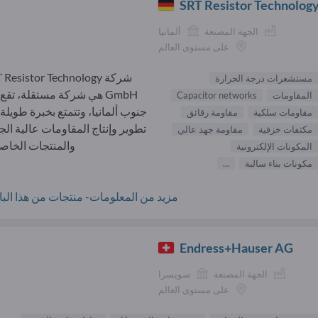
SRT Resistor Technolo
الجهة المصنعة
ألمانيا
على مستوى العالم
شركة Resistor Technology
مستشعرات درجة الحرارة
GmbH هي شركة مستقلة، تقع
المقاومات
Capacitor networks
جنوب ألمانيا، وتتمتع بخبرة طويلة
مقاومات سلكية
مقاومة رقائق
تطوير وإنتاج المقاومات عالية الج
مكثفات خزفية
مقاومة جهد عالي
والمنتجات الخاصة،
المكونات الإلكترونية
مكونات بناء سالبة
...
مزيد من المعلومات- منتجات من هذا البائ
Endress+Hauser AG
الجهة المصنعة
سويسرا
على مستوى العالم