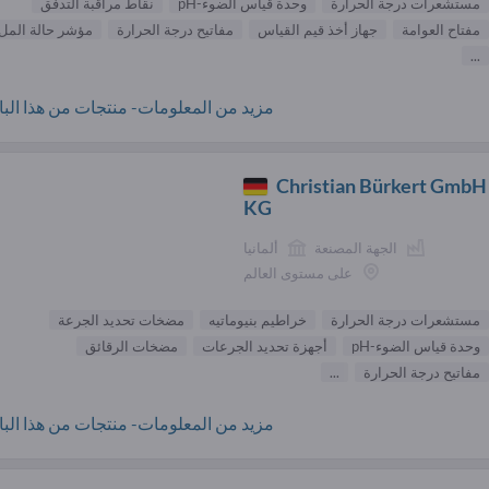
مستشعرات درجة الحرارة
وحدة قياس الضوء-pH
نقاط مراقبة التدفق
مفتاح العوامة
جهاز أخذ قيم القياس
مفاتيح درجة الحرارة
مؤشر حالة المل
...
مزيد من المعلومات- منتجات من هذا البائ
Christian Bürkert GmbH
KG
الجهة المصنعة
ألمانيا
على مستوى العالم
مستشعرات درجة الحرارة
خراطيم بنيوماتيه
مضخات تحديد الجرعة
وحدة قياس الضوء-pH
أجهزة تحديد الجرعات
مضخات الرقائق
مفاتيح درجة الحرارة
...
مزيد من المعلومات- منتجات من هذا البائ