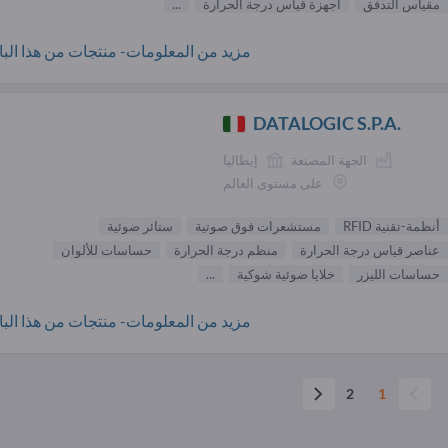
مقياس التدفق
أجهزة قياس درجة الحرارة
...
مزيد من المعلومات- منتجات من هذا البائ
DATALOGIC S.P.A.
الجهة المصنعة
إيطاليا
على مستوى العالم
أنظمة-تقنية RFID
مستشعرات فوق صوتية
ستائر ضوئية
عناصر قياس درجة الحرارة
منظم درجة الحرارة
حساسات للألوان
حساسات الليزر
خلايا ضوئية شوكية
...
مزيد من المعلومات- منتجات من هذا البائ
2
1