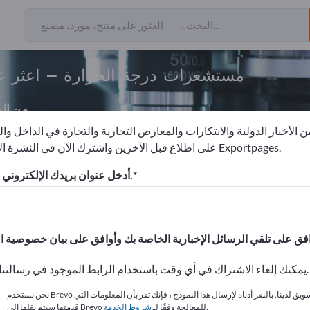
مستشعرات درجة الحرارة – اعثر ع
من ال
 الأخبار الدولية والابتكارات والمعارض التجارية والتجارة في الداخل وا
على اطلاع قبل الآخرين واشترك الآن في النشرة الإخبارية لـ Exportpages.
المجسات
أجهزة الاستشعار البيئية
مستشعرات درجة الحرارة
أدخل عنوان بريدك الإلكتروني للاشتراك.
الاحتياجات – العروض – السلع ا
انشر شركتك ومنتجاتك على
يمكنك إلغاء الاشتراك في أي وقت باستخدام الرابط الموجود في رسالتنا الإخبارية.
نحن نستخدم Brevo كمنصة تسويق لدينا. بالنقر أدناه لإرسال هذا النموذج ، فإنك تقر بأن المعلومات التي
.
قدمتها سيتم نقلها إلى Brevo للمعالجة وفقًا لـ
شروط الخدمة