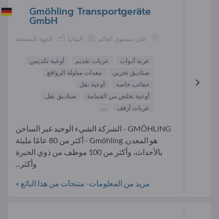
Gmöhling Transportgeräte
GmbH
على مستوى العالم
ألمانيا
الجهة المصنعة
عربة أدوات
عربات تقديم
أوعية تكديس
صناديق تخزين
معدات مناولة الروافع
حقائب خاصة
أوعية نقل
أوعية تخلص من القمامة
صناديق نقل
عربات أرفف
...
GMÖHLING - الشركة الشيء الوحيد غير الساخن
هو المعدن. Gmöhling - أكثر من 80 عامًا مليئة
بالأحداث، وأكثر من 100 موظف من ذوي الخبرة
وأكثر...
مزيد من المعلومات- منتجات من هذا البائع »