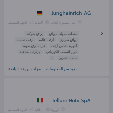
Jungheinrich AG
على مستوى العالم
ألمانيا
الجهة المصنعة
معدات مناولة الروافع
روافع شوكية
روافع صواري
أرفف عالية
أرفف تحميل
أجهزة مكدس أرفف
عربات رفع يدوية
جرار السحب الكهربائي
جرارات صناعية
منصات تخزين
...
مزيد من المعلومات- منتجات من هذا البائع »
Tellure Rota SpA
أوروبا
إيطاليا
الجهة المصنعة