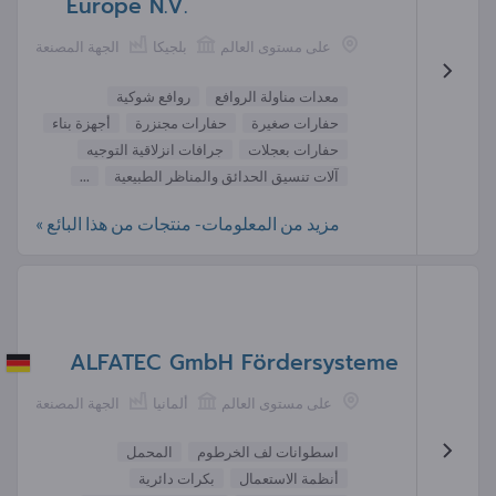
Europe N.V.
على مستوى العالم
بلجيكا
الجهة المصنعة
معدات مناولة الروافع
روافع شوكية
حفارات صغيرة
حفارات مجنزرة
أجهزة بناء
حفارات بعجلات
جرافات انزلاقية التوجيه
آلات تنسيق الحدائق والمناظر الطبيعية
...
مزيد من المعلومات- منتجات من هذا البائع »
ALFATEC GmbH Fördersysteme
على مستوى العالم
ألمانيا
الجهة المصنعة
اسطوانات لف الخرطوم
المحمل
أنظمة الاستعمال
بكرات دائرية