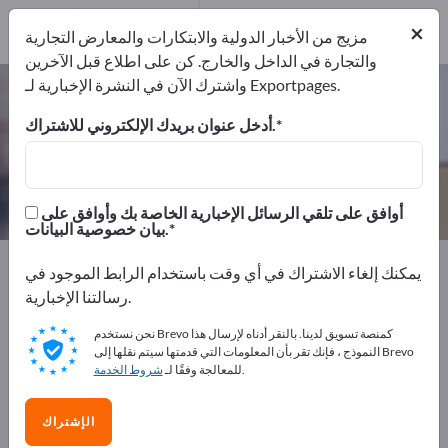
22
من المصنعين
×
22
مزيج من الأخبار الدولية والابتكارات والمعارض التجارية
والتجارة في الداخل والخارج. كن على اطلاع قبل الآخرين
واشترك الآن في النشرة الإخبارية لـ Exportpages.
أجهزة النقل – اعثر على الشركات
المصنعة والموردين
أدخل عنوان بريدك الإلكتروني للاشتراك.
من المصنعين
من المصدرين
22
22
أوافق على تلقي الرسائل الإخبارية الخاصة بك وأوافق على
بيان خصوصية البيانات.
Exportpages
النقل والتعبئة
أجهزة النقل
يمكنك إلغاء الاشتراك في أي وقت باستخدام الرابط الموجود في
رسالتنا الإخبارية.
أعلن مجانًا على Exportpages!
نحن نستخدم Brevo كمنصة تسويق لدينا. بالنقر أدناه لإرسال هذا
الاحتياجات – العروض – السلع المستعملة – جهات الاتصال
النموذج ، فإنك تقر بأن المعلومات التي قدمتها سيتم نقلها إلى Brevo
.
للمعالجة وفقًا لـ
شروط الخدمة
التجارية >> ابدأ من هنا
انشر شركتك ومنتجاتك على
الإشتراك