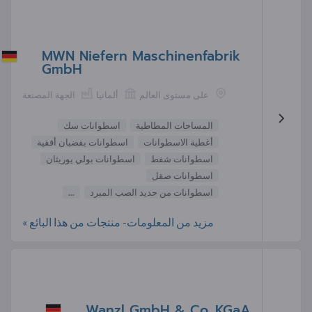
MWN Niefern Maschinenfabrik
GmbH
على مستوى العالم
ألمانيا
الجهة المصنعة
المساحات المطاطية
اسطوانات سك
أغطية الاسطوانات
اسطوانات بقضبان أفقية
اسطوانات شفط
اسطوانات بولي يوريثان
اسطوانات صقل
اسطوانات من حديد الصب المبرد
...
مزيد من المعلومات- منتجات من هذا البائع »
Wanzl GmbH & Co. KGaA