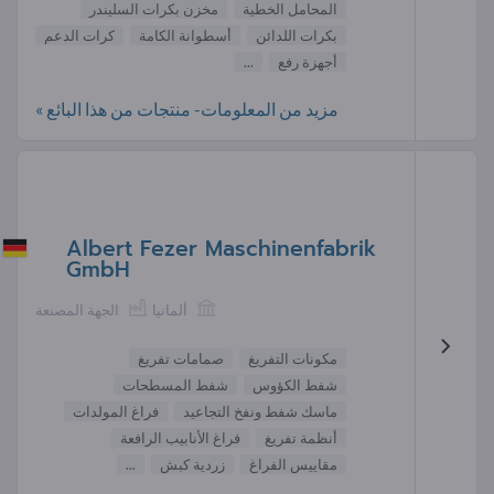
المحامل الخطية
مخزن بكرات السليندر
بكرات اللدائن
أسطوانة الكامة
كرات الدعم
أجهزة رفع
...
مزيد من المعلومات- منتجات من هذا البائع »
Albert Fezer Maschinenfabrik
GmbH
ألمانيا
الجهة المصنعة
مكونات التفريغ
صمامات تفريغ
شفط الكؤوس
شفط المسطحات
ماسك شفط ونفخ التجاعيد
فراغ المولدات
أنظمة تفريغ
فراغ الأنابيب الرافعة
مقاييس الفراغ
زردية كبش
...