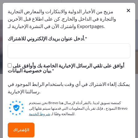
2
×
من
مزيج من الأخبار الدولية والابتكارات والمعارض التجارية
المصنعين
2
والتجارة في الداخل والخارج. كن على اطلاع قبل الآخرين
واشترك الآن في النشرة الإخبارية لـ Exportpages.
ألواح استخدام مرة واحدة – اعثر على
الشركات المصنعة والموردين
أدخل عنوان بريدك الإلكتروني للاشتراك.
من المصنعين
من المصدرين
2
2
أوافق على تلقي الرسائل الإخبارية الخاصة بك وأوافق على
بيان خصوصية البيانات.
Exportpages
النقل والتعبئة
منصات
يمكنك إلغاء الاشتراك في أي وقت باستخدام الرابط الموجود في
ألواح استخدام مرة واحدة
رسالتنا الإخبارية.
نحن نستخدم Brevo كمنصة تسويق لدينا. بالنقر أدناه لإرسال هذا
أعلن مجانًا على Exportpages!
النموذج ، فإنك تقر بأن المعلومات التي قدمتها سيتم نقلها إلى Brevo
.
للمعالجة وفقًا لـ
شروط الخدمة
الاحتياجات – العروض – السلع المستعملة – جهات الاتصال
التجارية >> ابدأ من هنا
الإشتراك
انشر شركتك ومنتجاتك على