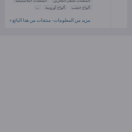
المنصات للنقل/التخزين
المنصات البلاستيكية
ألواح خشب
ألواح أوروبية
...
مزيد من المعلومات- منتجات من هذا البائع »