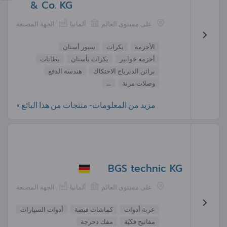
& Co. KG
على مستوى العالم
ألمانيا
الجهة المصنعة
الأحزمة
بكرات
سيور أسنان
أحزمة خوابير
بكرات بأسنان
بطانات
براثن الدبرياج الاحتكاك
هندسة الدفع
وصلات مرنة
...
مزيد من المعلومات- منتجات من هذا البائع »
BGS technic KG
على مستوى العالم
ألمانيا
الجهة المصنعة
عربة أدوات
كماشات قبضة
أدوات السيارات
مفاتيح فكيّة
مفك دحرجة