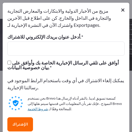
2
×
من المصنعين
2
مزيج من الأخبار الدولية والابتكارات والمعارض التجارية
والتجارة في الداخل والخارج. كن على اطلاع قبل الآخرين
واشترك الآن في النشرة الإخبارية لـ Exportpages.
الأحزمة – اعثر على الشركات المصنعة
والموردين
أدخل عنوان بريدك الإلكتروني للاشتراك.
من المصنعين
من المصدرين
2
2
أوافق على تلقي الرسائل الإخبارية الخاصة بك وأوافق على
بيان خصوصية البيانات.
Exportpages
المكونات/الأجزاء
أجزاء البيع
الأحزمة
يمكنك إلغاء الاشتراك في أي وقت باستخدام الرابط الموجود في
رسالتنا الإخبارية.
أعلن مجانًا على Exportpages!
نحن نستخدم Brevo كمنصة تسويق لدينا. بالنقر أدناه لإرسال هذا
الاحتياجات – العروض – السلع المستعملة – جهات الاتصال
النموذج ، فإنك تقر بأن المعلومات التي قدمتها سيتم نقلها إلى Brevo
.
للمعالجة وفقًا لـ
شروط الخدمة
التجارية >> ابدأ من هنا
انشر شركتك ومنتجاتك على
الإشتراك