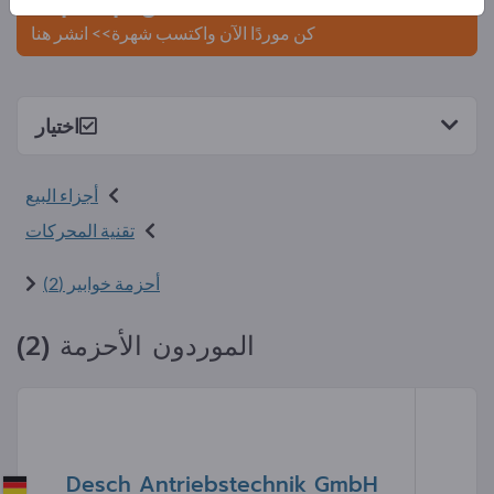
Exportpages.
كن موردًا الآن واكتسب شهرة>> انشر هنا
اختيار
أجزاء البيع
تقنية المحركات
أحزمة خوابير (2)
الموردون الأحزمة (2)
Desch Antriebstechnik GmbH