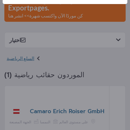
Exportpages.
كن موردًا الآن واكتسب شهرة>> انشر هنا
اختيار
السلع الرياضية
الموردون حقائب رياضية (1)
Camaro Erich Roiser GmbH
على مستوى العالم
النمسا
الجهة المصنعة