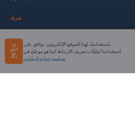
شريك
سجل كشريك
الاشتراك في النشرة الإخبارية
باستخدامك لهذا الموقع الإلكتروني، توافق على
أنا
أتفق
استخدامنا لملفّات تعريف الارتباط كما هو موضّح في
مع
ذلك
سياسة حماية البيانات
.
لديك أسئلة؟
الأسئلة الشائعة
خدماتنا التي نقدمها
نبذة عنا
رسالة إلى Exportpages
Exportpages International Network