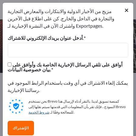
1
من المصنعين
×
1
مزيج من الأخبار الدولية والابتكارات والمعارض التجارية
والتجارة في الداخل والخارج. كن على اطلاع قبل الآخرين
واشترك الآن في النشرة الإخبارية لـ Exportpages.
حقائب رياضية – اعثر على الشركات
المصنعة والموردين
أدخل عنوان بريدك الإلكتروني للاشتراك.
من المصنعين
من المصدرين
1
1
أوافق على تلقي الرسائل الإخبارية الخاصة بك وأوافق على
بيان خصوصية البيانات.
Exportpages
الرياضة والعطلات
السلع الرياضية
يمكنك إلغاء الاشتراك في أي وقت باستخدام الرابط الموجود في
حقائب رياضية
رسالتنا الإخبارية.
نحن نستخدم Brevo كمنصة تسويق لدينا. بالنقر أدناه لإرسال هذا
أعلن مجانًا على Exportpages!
النموذج ، فإنك تقر بأن المعلومات التي قدمتها سيتم نقلها إلى Brevo
.
للمعالجة وفقًا لـ
شروط الخدمة
الاحتياجات – العروض – السلع المستعملة – جهات الاتصال
التجارية >> ابدأ من هنا
الإشتراك
انشر شركتك ومنتجاتك على