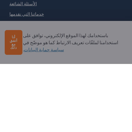
الأسئلة الشائعة
خدماتنا التي نقدمها
نبذة عنا
رسالة إلى Exportpages
باستخدامك لهذا الموقع الإلكتروني، توافق على
أنا
أتفق
استخدامنا لملفّات تعريف الارتباط كما هو موضّح في
مع
ذلك
سياسة حماية البيانات
.
Exportpages International Network
Exportpages International GmbH
Becker-Göring-Straße 15
76307 Karlsbad
Germany
Copyright © 2026 Exportpages International GmbH. All
Rights Reserved.