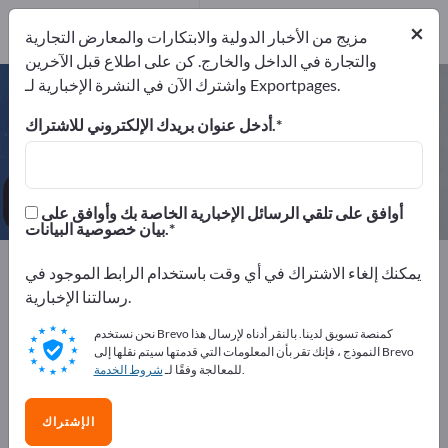
3
من المصنعين
×
3
مزيج من الأخبار الدولية والابتكارات والمعارض التجارية
والتجارة في الداخل والخارج. كن على اطلاع قبل الآخرين
واشترك الآن في النشرة الإخبارية لـ Exportpages.
آلات اسطوانية – اعثر على الشركات
المصنعة والموردين
أدخل عنوان بريدك الإلكتروني للاشتراك.
من المصنعين
من المصدرين
3
3
أوافق على تلقي الرسائل الإخبارية الخاصة بك وأوافق على
بيان خصوصية البيانات.
Exportpages
معدات الشركة/الأثاث المؤسسي
يمكنك إلغاء الاشتراك في أي وقت باستخدام الرابط الموجود في
اتجاهات النظافة
آلات اسطوانية
رسالتنا الإخبارية.
نحن نستخدم Brevo كمنصة تسويق لدينا. بالنقر أدناه لإرسال هذا
أعلن مجانًا على Exportpages!
النموذج ، فإنك تقر بأن المعلومات التي قدمتها سيتم نقلها إلى Brevo
.
للمعالجة وفقًا لـ
شروط الخدمة
الاحتياجات – العروض – السلع المستعملة – جهات الاتصال
التجارية >> ابدأ من هنا
الإشتراك
انشر شركتك ومنتجاتك على