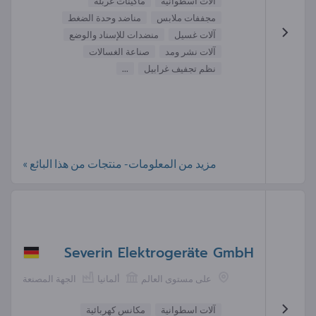
آلات اسطوانية
ماكينات غربلة
مجففات ملابس
مناضد وحدة الضغط
آلات غسيل
منضدات للإسناد والوضع
آلات نشر ومد
صناعة الغسالات
نظم تجفيف غرابيل
...
مزيد من المعلومات- منتجات من هذا البائع »
Severin Elektrogeräte GmbH
على مستوى العالم
ألمانيا
الجهة المصنعة
آلات اسطوانية
مكانس كهربائية