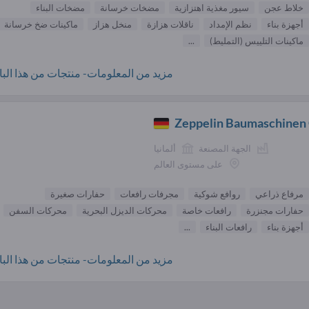
خلاط عجن
سيور مغذية اهتزازية
مضخات خرسانة
مضخات البناء
أجهزة بناء
نظم الإمداد
ناقلات هزازة
منخل هزاز
ماكينات ضخ خرسانة
ماكينات التلييس (التمليط)
...
مزيد من المعلومات- منتجات من هذا البائ
Zeppelin Baumaschine
الجهة المصنعة
ألمانيا
على مستوى العالم
مرفاع ذراعي
روافع شوكية
مجرفات رافعات
حفارات صغيرة
حفارات مجنزرة
رافعات خاصة
محركات الديزل البحرية
محركات السفن
أجهزة بناء
رافعات البناء
...
مزيد من المعلومات- منتجات من هذا البائ