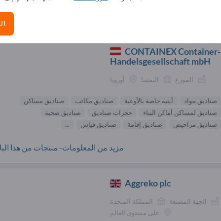
الموردون عمليات تأجير في الصناعة (
ال
CONTAINEX Container-
Handelsgesellschaft mbH
الموزع
النمسا
أوروبا
صناديق مواد
أبنية خاصة بالأوعية
صناديق مكاتب
صناديق مساكن
صناديق لمساكن أماكن البناء
حجرات صناديق
صناديق صحية
صناديق مراحيض
صناديق إقامة
صناديق قياس
...
مزيد من المعلومات- منتجات من هذا البائ
Aggreko plc
الجهة المصنعة
المملكة المتحدة
على مستوى العالم