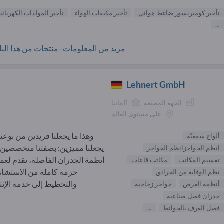
تأجير كومبريسور ضاغط هوائي
تأجير مكيفات الهواء
تأجير المولدات الكهربائي
...
مزيد من المعلومات- منتجات من هذا البائ
Lehnert GmbH
الجهة المصنعة
ألمانيا
على مستوى العالم
وهذا ما يجعلنا فريدين من نوعنا.
ألواح سمعيّة
يجعلنا مميزين: بصفتنا متخصصين
انظم الحواجزانظم الحواجز
أنظمة الجدران الفاصلة، نقدم لعملا
تقسيم المكاتب
مكاتب قاعات
حزمة كاملة من الاستشا
نظم الوقاية من الحرائق
والتخطيط إلى خدمة الإنتاج
أنظمة العرض
حواجز زجاجية
جدران فصل صناعية
فصل الغرف بالحوائط
...