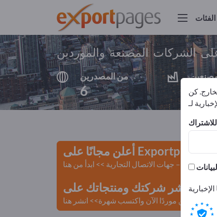
الفئات
على الشركات المصنعة والموردين
مصنعين
من المصدرين
6
5
لخارج. كن
أعلن مجانًا على Exportpages!
لمستعملة – جهات الاتصال التجارية >> ابدأ من هنا
 Exportpages.
كن موردًا الآن واكتسب شهرة>> انشر هنا