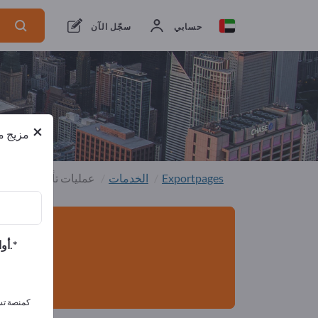
موزعون
من المصنعين
من
5
1
حسابي
سجّل الآن
×
مزيج من
Exportpages
الخدمات
عمليات تأجير في الص
أوافق على تلقي الرسائل الإخبارية الخاصة بك وأوافق على بيان خصوصية البيانات.