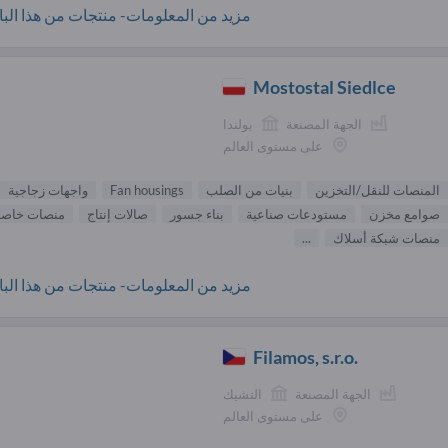
مزيد من المعلومات- منتجات من هذا البائ
Mostostal Siedlce
الجهة المصنعة
بولندا
على مستوى العالم
المنصات للنقل/التخزين
بنيات من الصلب
Fan housings
واجهات زجاجية
صوامع مخزن
مستودعات صناعية
بناء جسور
صالات إنتاج
منصات خاصة
منصات شبكة أسلاك
...
مزيد من المعلومات- منتجات من هذا البائ
Filamos, s.r.o.
الجهة المصنعة
التشيك
على مستوى العالم