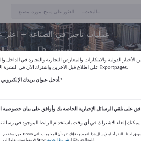
 المصدرين
6
عمليات تأجير في الصناعة – اعثر 
موزعون
من ال
1
 الأخبار الدولية والابتكارات والمعارض التجارية والتجارة في الداخل وا
على اطلاع قبل الآخرين واشترك الآن في النشرة الإخبارية لـ Exportpages.
ناعة
أدخل عنوان بريدك الإلكتروني للاشتراك.
الاحتياجات – العروض – السلع ا
انشر شركتك ومنتجاتك على
يمكنك إلغاء الاشتراك في أي وقت باستخدام الرابط الموجود في رسالتنا الإخبارية.
نحن نستخدم Brevo كمنصة تسويق لدينا. بالنقر أدناه لإرسال هذا النموذج ، فإنك تقر بأن المعلومات التي
.
قدمتها سيتم نقلها إلى Brevo للمعالجة وفقًا لـ
شروط الخدمة