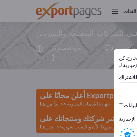
الفئات
على الشركات المصنعة والموردين
وزعون
من المصدرين
1
1
لخارج. كن
نحل
أعلن مجانًا على Exportpages!
لمستعملة – جهات الاتصال التجارية >> ابدأ من هنا
 Exportpages.
كن موردًا الآن واكتسب شهرة>> انشر هنا