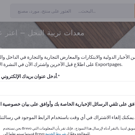
معدات تربية النحل – اعثر 
م
 الأخبار الدولية والابتكارات والمعارض التجارية والتجارة في الداخل وا
على اطلاع قبل الآخرين واشترك الآن في النشرة الإخبارية لـ Exportpages.
المواد الاستهلاكية التجارية
مستلزمات تربية النحل
معدات تربية ال
أدخل عنوان بريدك الإلكتروني للاشتراك.
الاحتياجات – العروض – السلع ا
انشر شركتك ومنتجاتك على
يمكنك إلغاء الاشتراك في أي وقت باستخدام الرابط الموجود في رسالتنا الإخبارية.
نحن نستخدم Brevo كمنصة تسويق لدينا. بالنقر أدناه لإرسال هذا النموذج ، فإنك تقر بأن المعلومات التي
.
قدمتها سيتم نقلها إلى Brevo للمعالجة وفقًا لـ
شروط الخدمة