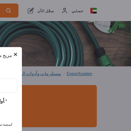
من المصنعين
1
من المصدرين
1
حسابي
سجّل الآن
×
مزيج من
Exportpages
مستلزمات وأدوات المنزل
أجهز
أوافق على تلقي الرسائل الإخبارية الخاصة بك وأوافق على بيان خصوصية البيانات.