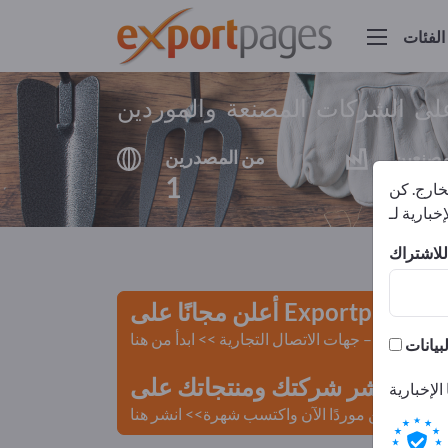
الفئات
لى الشركات المصنعة والموردين
مصنعين
من المصدرين
1
1
لخارج. كن
أعلن مجانًا على Exportpages!
لمستعملة – جهات الاتصال التجارية >> ابدأ من هنا
 Exportpages.
كن موردًا الآن واكتسب شهرة>> انشر هنا