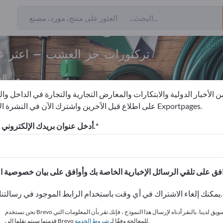
تركتورات جز العشب – اعثر ع
من ال
 الأخبار الدولية والابتكارات والمعارض التجارية والتجارة في الداخل وا
على اطلاع قبل الآخرين واشترك الآن في النشرة الإخبارية لـ Exportpages.
ة حدائ
تركتورات جز العشب
أدخل عنوان بريدك الإلكتروني للاشتراك.
الاحتياجات – العروض – السلع ا
انشر شركتك ومنتجاتك على
يمكنك إلغاء الاشتراك في أي وقت باستخدام الرابط الموجود في رسالتنا الإخبارية.
نحن نستخدم Brevo كمنصة تسويق لدينا. بالنقر أدناه لإرسال هذا النموذج ، فإنك تقر بأن المعلومات التي
.
قدمتها سيتم نقلها إلى Brevo للمعالجة وفقًا لـ
شروط الخدمة