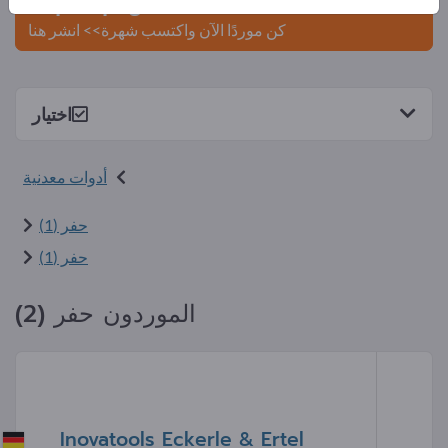
Exportpages.
كن موردًا الآن واكتسب شهرة>> انشر هنا
اختيار
أدوات معدنية
حفر (1)
حفر (1)
الموردون حفر (2)
Inovatools Eckerle & Ertel