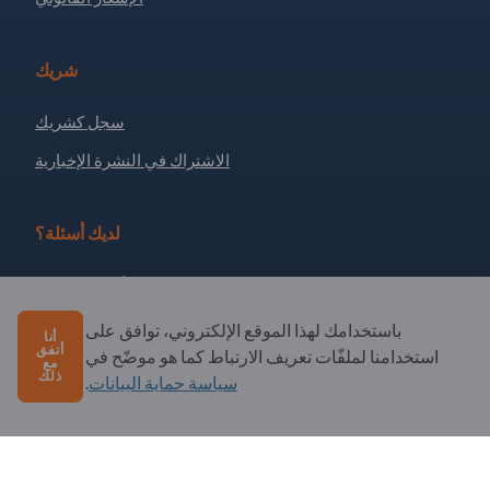
شريك
سجل كشريك
الاشتراك في النشرة الإخبارية
لديك أسئلة؟
الأسئلة الشائعة
خدماتنا التي نقدمها
باستخدامك لهذا الموقع الإلكتروني، توافق على
أنا
أتفق
استخدامنا لملفّات تعريف الارتباط كما هو موضّح في
نبذة عنا
مع
ذلك
سياسة حماية البيانات
.
رسالة إلى Exportpages
Exportpages International Network