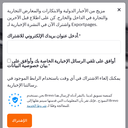
من المصدرين
2
من المصنعين
2
×
مزيج من الأخبار الدولية والابتكارات والمعارض التجارية
والتجارة في الداخل والخارج. كن على اطلاع قبل الآخرين
واشترك الآن في النشرة الإخبارية لـ Exportpages.
حفر – اعثر على الشركات المصنعة
والموردين
أدخل عنوان بريدك الإلكتروني للاشتراك.
من المصنعين
من المصدرين
2
2
أوافق على تلقي الرسائل الإخبارية الخاصة بك وأوافق على
بيان خصوصية البيانات.
Exportpages
أدوات الورشة
أدوات معدنية
حفر
يمكنك إلغاء الاشتراك في أي وقت باستخدام الرابط الموجود في
رسالتنا الإخبارية.
أعلن مجانًا على Exportpages!
نحن نستخدم Brevo كمنصة تسويق لدينا. بالنقر أدناه لإرسال هذا
الاحتياجات – العروض – السلع المستعملة – جهات الاتصال
النموذج ، فإنك تقر بأن المعلومات التي قدمتها سيتم نقلها إلى Brevo
.
للمعالجة وفقًا لـ
شروط الخدمة
التجارية >> ابدأ من هنا
انشر شركتك ومنتجاتك على
الإشتراك