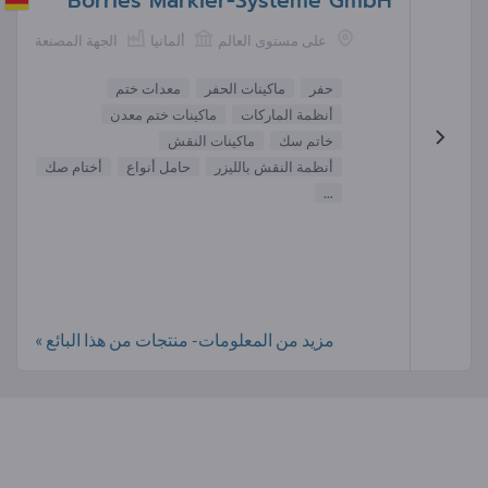
Borries Markier-Systeme GmbH
على مستوى العالم
ألمانيا
الجهة المصنعة
حفر
ماكينات الحفر
معدات ختم
أنظمة الماركات
ماكينات ختم معدن
خاتم سك
ماكينات النقش
أنظمة النقش بالليزر
حامل أنواع
أختام صك
...
مزيد من المعلومات- منتجات من هذا البائع »