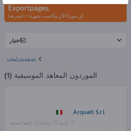
Exportpages.
كن موردًا الآن واكتسب شهرة>> انشر هنا
اختيار
حديقة وتراسات
الموردون المعاهد الموسيقية (1)
Arquati S.r.l.
أوروبا
إيطاليا
الجهة المصنعة