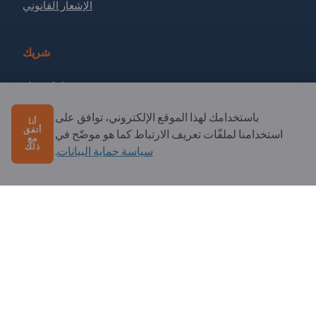
الإشعار القانوني
شريك
سجل كشريك
الاشتراك في النشرة الإخبارية
باستخدامك لهذا الموقع الإلكتروني، توافق على
أنا
أتفق
استخدامنا لملفّات تعريف الارتباط كما هو موضّح في
مع
ذلك
سياسة حماية البيانات
.
لديك أسئلة؟
الأسئلة الشائعة
خدماتنا التي نقدمها
نبذة عنا
رسالة إلى Exportpages
Exportpages International Network