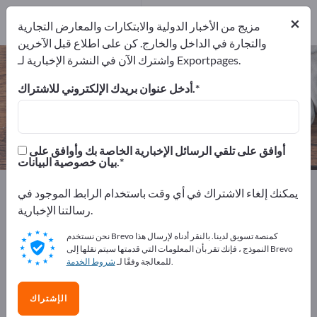
المصدرين
1
من
×
المصنعين
1
مزيج من الأخبار الدولية والابتكارات والمعارض التجارية
والتجارة في الداخل والخارج. كن على اطلاع قبل الآخرين
واشترك الآن في النشرة الإخبارية لـ Exportpages.
المعاهد الموسيقية – اعثر على الشركات
المصنعة والموردين
أدخل عنوان بريدك الإلكتروني للاشتراك.
من المصنعين
من المصدرين
1
1
أوافق على تلقي الرسائل الإخبارية الخاصة بك وأوافق على
بيان خصوصية البيانات.
Exportpages
مستلزمات وأدوات المنزل
حديقة وتراسات
يمكنك إلغاء الاشتراك في أي وقت باستخدام الرابط الموجود في
المعاهد الموسيقية
رسالتنا الإخبارية.
نحن نستخدم Brevo كمنصة تسويق لدينا. بالنقر أدناه لإرسال هذا
أعلن مجانًا على Exportpages!
النموذج ، فإنك تقر بأن المعلومات التي قدمتها سيتم نقلها إلى Brevo
.
للمعالجة وفقًا لـ
شروط الخدمة
الاحتياجات – العروض – السلع المستعملة – جهات الاتصال
التجارية >> ابدأ من هنا
الإشتراك
انشر شركتك ومنتجاتك على