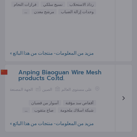
رذاذ الاستحلاب
نسيج سلكي
فرازات التحام
وحدات إزالة الضباب
مرشح معدن
...
مزيد من المعلومات- منتجات من هذا البائع »
Anping Biaoguan Wire Mesh
products Co.ltd.
على مستوى العالم
الصين
الجهة المصنعة
أقفاص سد مؤقتة
أسوار من قضبان
شبكة اسلاك ملحومة
صاج مثقوب
...
مزيد من المعلومات- منتجات من هذا البائع »