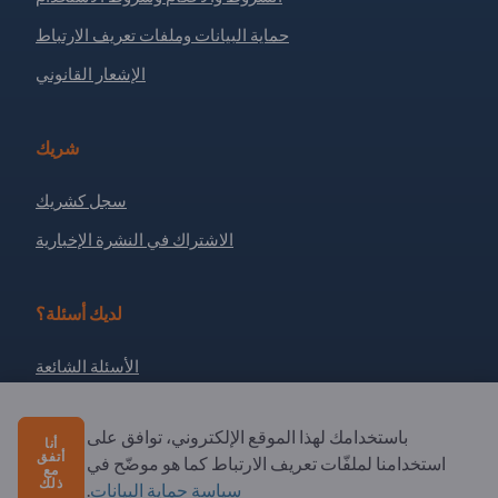
حماية البيانات وملفات تعريف الارتباط
الإشعار القانوني
شريك
سجل كشريك
الاشتراك في النشرة الإخبارية
لديك أسئلة؟
الأسئلة الشائعة
خدماتنا التي نقدمها
باستخدامك لهذا الموقع الإلكتروني، توافق على
نبذة عنا
أنا
أتفق
استخدامنا لملفّات تعريف الارتباط كما هو موضّح في
مع
رسالة إلى Exportpages
ذلك
سياسة حماية البيانات
.