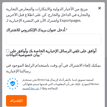
2
من المصنعين
×
2
مزيج من الأخبار الدولية والابتكارات والمعارض التجارية
والتجارة في الداخل والخارج. كن على اطلاع قبل الآخرين
واشترك الآن في النشرة الإخبارية لـ Exportpages.
شبكات سلك – اعثر على الشركات
المصنعة والموردين
أدخل عنوان بريدك الإلكتروني للاشتراك.
من المصنعين
من المصدرين
2
2
أوافق على تلقي الرسائل الإخبارية الخاصة بك وأوافق على
بيان خصوصية البيانات.
Exportpages
المكونات/الأجزاء
منتجات أسلاك
يمكنك إلغاء الاشتراك في أي وقت باستخدام الرابط الموجود في
شبكات سلك
رسالتنا الإخبارية.
نحن نستخدم Brevo كمنصة تسويق لدينا. بالنقر أدناه لإرسال هذا
أعلن مجانًا على Exportpages!
النموذج ، فإنك تقر بأن المعلومات التي قدمتها سيتم نقلها إلى Brevo
.
للمعالجة وفقًا لـ
شروط الخدمة
الاحتياجات – العروض – السلع المستعملة – جهات الاتصال
التجارية >> ابدأ من هنا
الإشتراك
انشر شركتك ومنتجاتك على