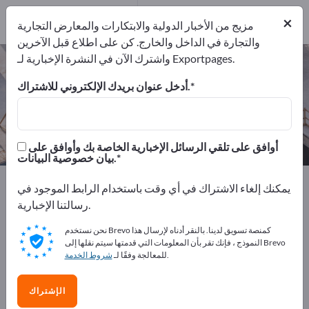
المصدرين
1
من
×
المصنعين
1
مزيج من الأخبار الدولية والابتكارات والمعارض التجارية
والتجارة في الداخل والخارج. كن على اطلاع قبل الآخرين
واشترك الآن في النشرة الإخبارية لـ Exportpages.
مواد بناء مقاومة للحرارة – اعثر على
الشركات المصنعة والموردين
أدخل عنوان بريدك الإلكتروني للاشتراك.
من المصنعين
من المصدرين
1
1
أوافق على تلقي الرسائل الإخبارية الخاصة بك وأوافق على
بيان خصوصية البيانات.
Exportpages
الأمان والحماية
نظم الوقاية من الحرائق
يمكنك إلغاء الاشتراك في أي وقت باستخدام الرابط الموجود في
مواد بناء مقاومة للحرارة
رسالتنا الإخبارية.
نحن نستخدم Brevo كمنصة تسويق لدينا. بالنقر أدناه لإرسال هذا
أعلن مجانًا على Exportpages!
النموذج ، فإنك تقر بأن المعلومات التي قدمتها سيتم نقلها إلى Brevo
.
للمعالجة وفقًا لـ
شروط الخدمة
الاحتياجات – العروض – السلع المستعملة – جهات الاتصال
التجارية >> ابدأ من هنا
الإشتراك
انشر شركتك ومنتجاتك على