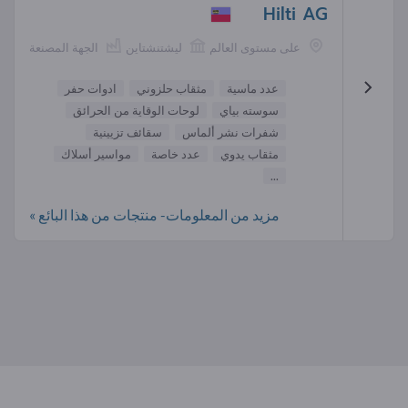
Hilti AG
على مستوى العالم
ليشتنشتاين
الجهة المصنعة
عدد ماسية
مثقاب حلزوني
ادوات حفر
سوسته بياي
لوحات الوقاية من الحرائق
شفرات نشر ألماس
سقائف تزيينية
مثقاب يدوي
عدد خاصة
مواسير أسلاك
...
مزيد من المعلومات- منتجات من هذا البائع »