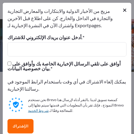
من
المصنعين
×
مزيج من الأخبار الدولية والابتكارات والمعارض التجارية
1
والتجارة في الداخل والخارج. كن على اطلاع قبل الآخرين
واشترك الآن في النشرة الإخبارية لـ Exportpages.
محركات للمركبات السكك الحديدية –
اعثر على الشركات المصنعة والموردين
أدخل عنوان بريدك الإلكتروني للاشتراك.
من المصنعين
من المصدرين
1
1
أوافق على تلقي الرسائل الإخبارية الخاصة بك وأوافق على
بيان خصوصية البيانات.
Exportpages
آلات ومعدات
تكنولوجيا السكك الحديدية
يمكنك إلغاء الاشتراك في أي وقت باستخدام الرابط الموجود في
Components for rail vehicles
رسالتنا الإخبارية.
محركات للمركبات السكك الحديدية
نحن نستخدم Brevo كمنصة تسويق لدينا. بالنقر أدناه لإرسال هذا
النموذج ، فإنك تقر بأن المعلومات التي قدمتها سيتم نقلها إلى Brevo
أعلن مجانًا على Exportpages!
.
للمعالجة وفقًا لـ
شروط الخدمة
الاحتياجات – العروض – السلع المستعملة – جهات الاتصال
الإشتراك
التجارية >> ابدأ من هنا