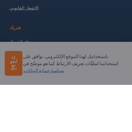
الإشعار القانوني
شريك
سجل كشريك
الاشتراك في النشرة الإخبارية
باستخدامك لهذا الموقع الإلكتروني، توافق على
أنا
أتفق
استخدامنا لملفّات تعريف الارتباط كما هو موضّح في
مع
ذلك
سياسة حماية البيانات
.
لديك أسئلة؟
الأسئلة الشائعة
خدماتنا التي نقدمها
نبذة عنا
رسالة إلى Exportpages