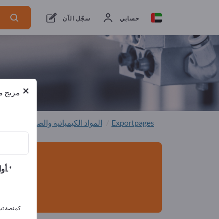
من المصنعين
1
من المصدرين
1
حسابي
سجّل الآن
×
مزيج من
Exportpages
المواد الكيميائية والصيدلانية
الم
أوافق على تلقي الرسائل الإخبارية الخاصة بك وأوافق على بيان خصوصية البيانات.