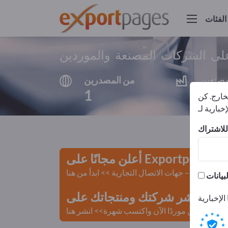
الفئات
ى الشركات المصنعة والموردين
مصنعين
من المصدرين
1
1
لخارج. كن
أعلن مجانًا على Exportpages!
لمستعملة – جهات الاتصال التجارية >> ابدأ من هنا
 Exportpages.
كن موردًا الآن واكتسب شهرة>> انشر هنا