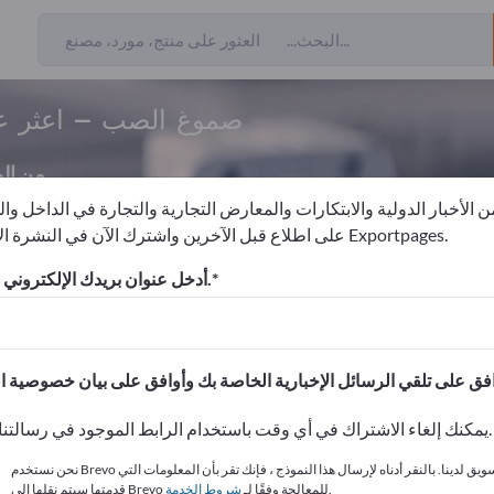
صموغ الصب – اعثر عل
من ال
 الأخبار الدولية والابتكارات والمعارض التجارية والتجارة في الداخل وا
على اطلاع قبل الآخرين واشترك الآن في النشرة الإخبارية لـ Exportpages.
نتجات الكيماوية التقنية
الراتنجات
صموغ الصب
أدخل عنوان بريدك الإلكتروني للاشتراك.
الاحتياجات – العروض – السلع ا
انشر شركتك ومنتجاتك على
يمكنك إلغاء الاشتراك في أي وقت باستخدام الرابط الموجود في رسالتنا الإخبارية.
نحن نستخدم Brevo كمنصة تسويق لدينا. بالنقر أدناه لإرسال هذا النموذج ، فإنك تقر بأن المعلومات التي
.
قدمتها سيتم نقلها إلى Brevo للمعالجة وفقًا لـ
شروط الخدمة