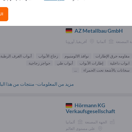
الموردون مقاومه حرق الإطارات (
ال
AZ Metallbau GmbH
ة المصنعة
ألمانيا
أفريقيا, أوروبا
مقاومه حرق الإطارات
نوافذ الالومنيوم
زجاج الأبواب
أبواب الغرف الرطبة
ابواب داخلية
إطارات الأبواب
أبواب طي
حواجز زجاجية
سخانات بالأشعة تحت الحمراء
...
مزيد من المعلومات- منتجات من هذا البائ
Hörmann KG
Verkaufsgesellschaft
الجهة المصنعة
ألمانيا
على مستوى العالم