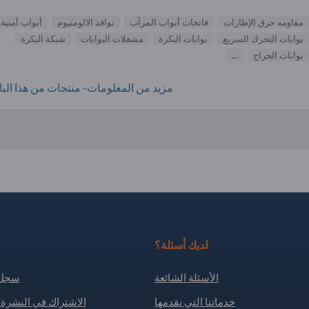
مقاومه حرق الإطارات
فاتحات أبواب المرآب
نوافذ الالومنيوم
أبواب أمنية
بوابات التحرك السريع
بوابات البكرة
مشغلات البوابات
شبكة البكرة
بوابات الجراج
...
مزيد من المعلومات- منتجات من هذا البائ
لديك أسئلة؟
الأسئلة الشائعة
سجل 
خدماتنا التي نقدمها
الاشتراك في النشرة ا