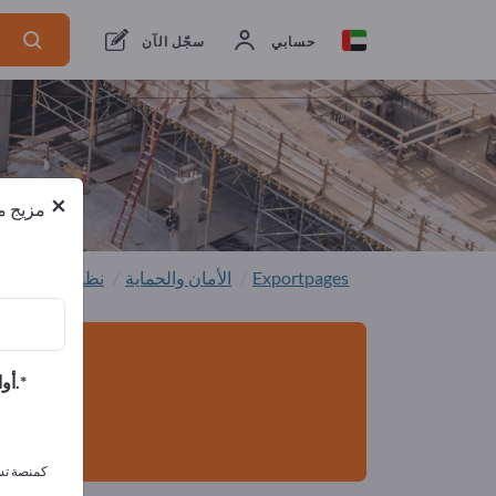
من المصنعين
2
من المصدرين
2
حسابي
سجّل الآن
×
مزيج من
Exportpages
الأمان والحماية
نظم الوقاية من
أوافق على تلقي الرسائل الإخبارية الخاصة بك وأوافق على بيان خصوصية البيانات.