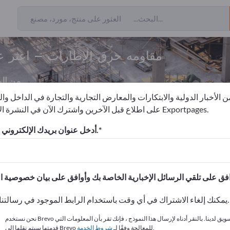
مقاومه حرق الإطارات – اعثر ع
من ال
 الأخبار الدولية والابتكارات والمعارض التجارية والتجارة في الداخل وا
على اطلاع قبل الآخرين واشترك الآن في النشرة الإخبارية لـ Exportpages.
 الحرائق
مقاومه حرق الإطارات
أدخل عنوان بريدك الإلكتروني للاشتراك.
الاحتياجات – العروض – السلع ا
انشر شركتك ومنتجاتك على
يمكنك إلغاء الاشتراك في أي وقت باستخدام الرابط الموجود في رسالتنا الإخبارية.
نحن نستخدم Brevo كمنصة تسويق لدينا. بالنقر أدناه لإرسال هذا النموذج ، فإنك تقر بأن المعلومات التي
.
قدمتها سيتم نقلها إلى Brevo للمعالجة وفقًا لـ
شروط الخدمة