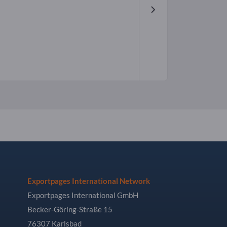
Exportpages International Network
Exportpages International GmbH
Becker-Göring-Straße 15
76307 Karlsbad