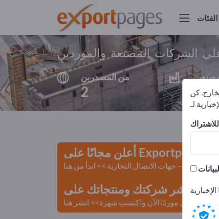
الفئات
لى الشركات المصنعة والموردين
مصنعين
من المصدرين
2
2
لخارج. كن
أعلن مجانًا على Exportpages!
لمستعملة – جهات الاتصال التجارية >> ابدأ من هنا
 Exportpages.
كن موردًا الآن واكتسب شهرة>> انشر هنا