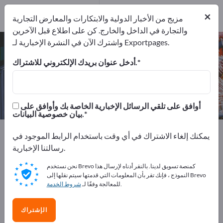
13
من المصنعين
×
13
مزيج من الأخبار الدولية والابتكارات والمعارض التجارية
والتجارة في الداخل والخارج. كن على اطلاع قبل الآخرين
واشترك الآن في النشرة الإخبارية لـ Exportpages.
روافع شوكية – اعثر على الشركات
المصنعة والموردين
أدخل عنوان بريدك الإلكتروني للاشتراك.
من المصنعين
من المصدرين
13
13
أوافق على تلقي الرسائل الإخبارية الخاصة بك وأوافق على
بيان خصوصية البيانات.
Exportpages
آلات ومعدات
المناولة والرفع
يمكنك إلغاء الاشتراك في أي وقت باستخدام الرابط الموجود في
روافع شوكية
رسالتنا الإخبارية.
نحن نستخدم Brevo كمنصة تسويق لدينا. بالنقر أدناه لإرسال هذا
أعلن مجانًا على Exportpages!
النموذج ، فإنك تقر بأن المعلومات التي قدمتها سيتم نقلها إلى Brevo
.
للمعالجة وفقًا لـ
شروط الخدمة
الاحتياجات – العروض – السلع المستعملة – جهات الاتصال
التجارية >> ابدأ من هنا
الإشتراك
انشر شركتك ومنتجاتك على