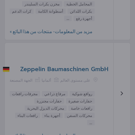
المحامل الخطية
مخزن بكرات السليندر
بكرات اللدائن
أسطوانة الكامة
كرات الدعم
أجهزة رفع
...
مزيد من المعلومات- منتجات من هذا البائع »
Zeppelin Baumaschinen GmbH
على مستوى العالم
ألمانيا
الجهة المصنعة
روافع شوكية
مرفاع ذراعي
مجرفات رافعات
حفارات صغيرة
حفارات مجنزرة
رافعات خاصة
محركات الديزل البحرية
محركات السفن
أجهزة بناء
رافعات البناء
...