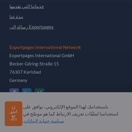
خدماتنا التي نقدمها
نبذة عنا
رسالة إلى Exportpages
Exportpages International Network
Exportpages International GmbH
Becker-Göring-Straße 15
76307 Karlsbad
Germany
باستخدامك لهذا الموقع الإلكتروني، توافق على
أنا
Copyright © 2026 Exportpages International GmbH. All
أتفق
استخدامنا لملفّات تعريف الارتباط كما هو موضّح في
مع
Rights Reserved.
ذلك
سياسة حماية البيانات
.