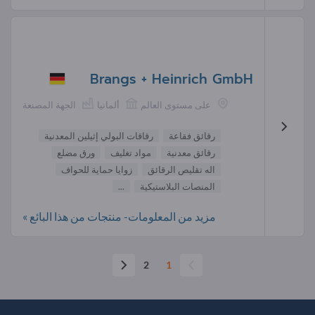
Brangs + Heinrich GmbH
على مستوى العالم
ألمانيا
الجهة المصنعة
رقائق فقاعة
رقاقات البولي إثيلين المعدنية
رقائق معدنية
مواد تغليف
ورق مضلع
اله تقليص الرقائق
زوايا حماية للحواف
المنصات البلاستيكية
...
مزيد من المعلومات- منتجات من هذا البائع »
2
1