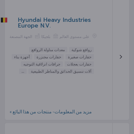
Hyundai Heavy Industries
Europe N.V.
على مستوى العالم
بلجيكا
الجهة المصنعة
روافع شوكية
معدات مناولة الروافع
حفارات صغيرة
حفارات مجنزرة
أجهزة بناء
حفارات بعجلات
جرافات انزلاقية التوجيه
آلات تنسيق الحدائق والمناظر الطبيعية
...
مزيد من المعلومات- منتجات من هذا البائع »