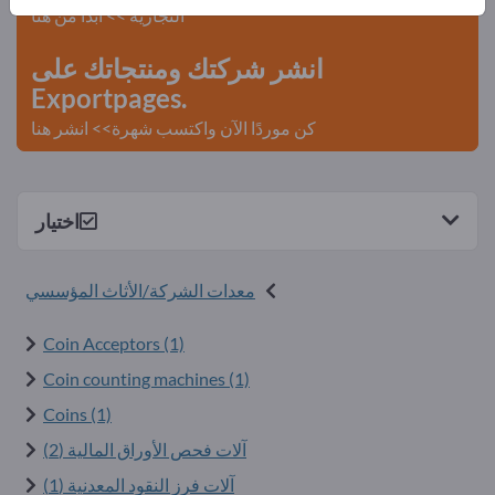
التجارية >> ابدأ من هنا
انشر شركتك ومنتجاتك على
Exportpages.
كن موردًا الآن واكتسب شهرة>> انشر هنا
اختيار
معدات الشركة/الأثاث المؤسسي
Coin Acceptors (1)
Coin counting machines (1)
Coins (1)
آلات فحص الأوراق المالية (2)
آلات فرز النقود المعدنية (1)