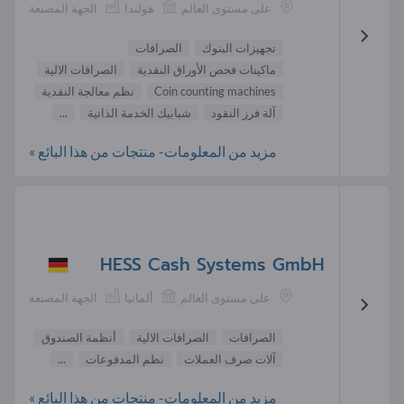
على مستوى العالم
هولندا
الجهة المصنعة
تجهيزات البنوك
الصرافات
ماكينات فحص الأوراق النقدية
الصرافات الالية
Coin counting machines
نظم معالجة النقدية
آلة فرز النقود
شبابيك الخدمة الذاتية
...
مزيد من المعلومات- منتجات من هذا البائع »
HESS Cash Systems GmbH
على مستوى العالم
ألمانيا
الجهة المصنعة
الصرافات
الصرافات الالية
أنظمة الصندوق
آلات صرف العملات
نظم المدفوعات
...
مزيد من المعلومات- منتجات من هذا البائع »