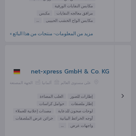
مكابس النفايات الورقية
مرافق معالجه النفايات
مكبس
مكابس الواح الخشب الحبيبى
...
مزيد من المعلومات- منتجات من هذا البائع »
net-xpress GmbH & Co. KG
على مستوى العالم
ألمانيا
الجهة المصنعة
إطارات للصور
العلب المضاءة
إطار ملصقات
حوامل كراسات
لوحات صحون للدعاية
مصدات إعلانية للعملاء
أوجه الخرائط البيانية
خزائن عرض الملصقات
واجهات عرض
...