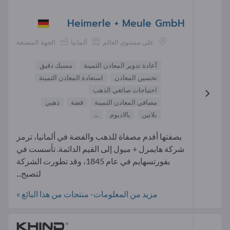
Heimerle + Meule GmbH
على مستوى العالم
ألمانيا
الجهة المصنعة
أعادة تدوير المعادن الثمينة
مسبك دقيق
تحسين المعادن
استعادة المعادن الثمينة
احتياجات صائغي الذهب
مصافي المعادن الثمينة
فضة
ذهبي
بلاتين
بالاديوم
...
بصفتها أقدم مصفاة للذهب والفضة في ألمانيا، ترمز
شركة هايمرل + ميول إلى القيم الدائمة. تأسست في
بفورتسهايم في عام 1845، وقد تطورت الشركة
لتصبح...
مزيد من المعلومات- منتجات من هذا البائع »