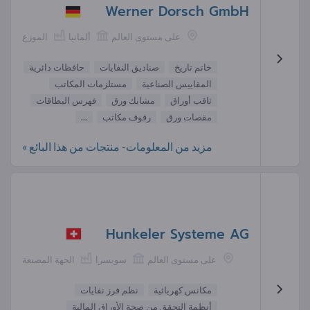
Werner Dorsch GmbH
على مستوى العالم
ألمانيا
الموزع
خاتم تاريخ
صناديق النفايات
حافظات دائرية
المقاييس الصناعية
مستلزمات المكاتب
ثاقب أوراق
مشابك ورق
فهرس البطاقات
مقصات ورق
رفوف مكاتب
...
مزيد من المعلومات- منتجات من هذا البائع »
Hunkeler Systeme AG
على مستوى العالم
سويسرا
الجهة المصنعة
مكانس كهربائية
نظم فرز نفايات
أنظمة التحقق من صحة الأوراق المالية