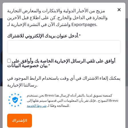
من المصنعين
8
×
موزعون
1
مزيج من الأخبار الدولية والابتكارات والمعارض التجارية
والتجارة في الداخل والخارج. كن على اطلاع قبل الآخرين
واشترك الآن في النشرة الإخبارية لـ Exportpages.
تجهيزات البنوك – اعثر على الشركات
المصنعة والموردين
أدخل عنوان بريدك الإلكتروني للاشتراك.
من المصنعين
من المصدرين
9
8
أوافق على تلقي الرسائل الإخبارية الخاصة بك وأوافق على
بيان خصوصية البيانات.
موزعون
1
يمكنك إلغاء الاشتراك في أي وقت باستخدام الرابط الموجود في
رسالتنا الإخبارية.
Exportpages
معدات الشركة/الأثاث المؤسسي
نحن نستخدم Brevo كمنصة تسويق لدينا. بالنقر أدناه لإرسال هذا
تجهيزات البنوك
النموذج ، فإنك تقر بأن المعلومات التي قدمتها سيتم نقلها إلى Brevo
.
للمعالجة وفقًا لـ
شروط الخدمة
أعلن مجانًا على Exportpages!
الإشتراك
الاحتياجات – العروض – السلع المستعملة – جهات الاتصال