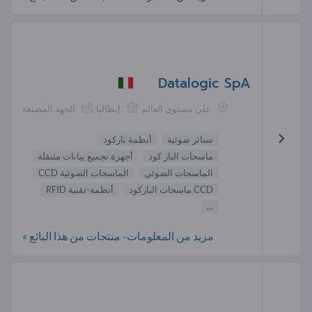
Datalogic SpA
على مستوى العالم
إيطاليا
الجهة المصنعة
ستائر ضوئية
أنظمة باركود
ماسحات البار كود
أجهزة تجميع بيانات متنقلة
الماسحات الضوئي
الماسحات الضوئية CCD
CCD ماسحات الباركود
أنظمة-تقنية RFID
...
مزيد من المعلومات- منتجات من هذا البائع »