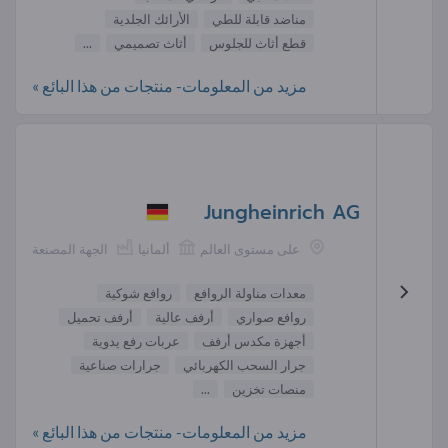
مناضد قابلة للطي
الأرائك الجلدية
قطع أثاث للجلوس
أثاث تصميمي
...
مزيد من المعلومات- منتجات من هذا البائع »
Jungheinrich AG
على مستوى العالم
ألمانيا
الجهة المصنعة
معدات مناولة الروافع
روافع شوكية
روافع صواري
أرفف عالية
أرفف تحميل
أجهزة مكدس أرفف
عربات رفع يدوية
جرار السحب الكهربائي
جرارات صناعية
منصات تخزين
...
مزيد من المعلومات- منتجات من هذا البائع »