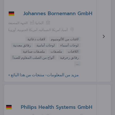
Johannes Bornemann GmbH
ألمانيا
الجهة المصنعة
آسيا, أمريكا الشمالية, أمريكا الجنوبية, أوروبا
لافتات من الألومنيوم
لافتات دعائية
لوحات أسماء
لوحات أمامية
رقائق معدنية
اللافتات
ملصقات
ملصقات صناعية
رقائق زخرفية
ألواح من الصلب المقاوم للصدأ
...
مزيد من المعلومات- منتجات من هذا البائع »
Philips Health Systems GmbH