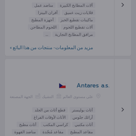
آلات المطابخ الكبيرة
مناضد عمل
قلايات زيت عميق
أفران البيتزا
ماكينات تقطيع الخبز
أجهزة المطبخ
آلات تقطيع اللحوم
اللحوم المطاحن
مرافق المطابخ التجارية
...
مزيد من المعلومات- منتجات من هذا البائع »
Antares a.s.
على مستوى العالم
التشيك
الجهة المصنعة
أثاث بوليستر
قطع أثاث من الجلد
أرائك جلوس
الأثاث لأوقات الفراغ
أثاث مكتبي
كراسي المكتب
أثاث مطبخ
مقاعد المطبخ
مقاعد مُنجّدة
مناضد القهوة