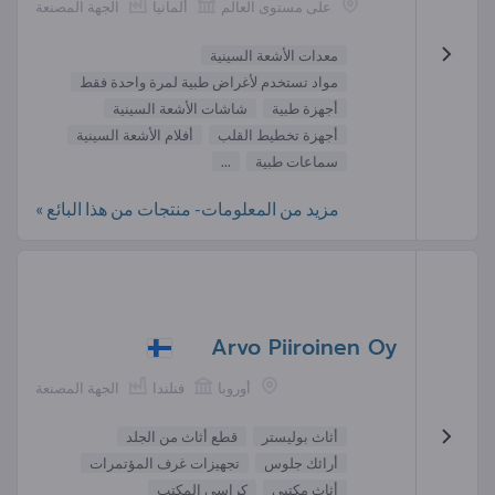
على مستوى العالم
ألمانيا
الجهة المصنعة
معدات الأشعة السينية
مواد تستخدم لأغراض طبية لمرة واحدة فقط
أجهزة طبية
شاشات الأشعة السينية
أجهزة تخطيط القلب
أفلام الأشعة السينية
سماعات طبية
...
مزيد من المعلومات- منتجات من هذا البائع »
Arvo Piiroinen Oy
أوروبا
فنلندا
الجهة المصنعة
أثاث بوليستر
قطع أثاث من الجلد
أرائك جلوس
تجهيزات غرف المؤتمرات
أثاث مكتبي
كراسي المكتب