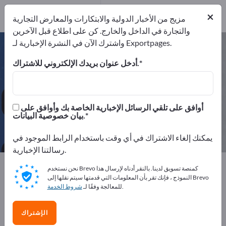
144
×
موزعون
5
مزيج من الأخبار الدولية والابتكارات والمعارض التجارية
والتجارة في الداخل والخارج. كن على اطلاع قبل الآخرين
واشترك الآن في النشرة الإخبارية لـ Exportpages.
معدات الشركة/الأثاث المؤسسي – اعثر
على الشركات المصنعة والموردين
أدخل عنوان بريدك الإلكتروني للاشتراك.
من المصنعين
من المصدرين
149
144
أوافق على تلقي الرسائل الإخبارية الخاصة بك وأوافق على
بيان خصوصية البيانات.
موزعون
5
يمكنك إلغاء الاشتراك في أي وقت باستخدام الرابط الموجود في
رسالتنا الإخبارية.
Exportpages
معدات الشركة/الأثاث المؤسسي
نحن نستخدم Brevo كمنصة تسويق لدينا. بالنقر أدناه لإرسال هذا
النموذج ، فإنك تقر بأن المعلومات التي قدمتها سيتم نقلها إلى Brevo
.
للمعالجة وفقًا لـ
شروط الخدمة
أعلن مجانًا على Exportpages!
الاحتياجات – العروض – السلع المستعملة – جهات الاتصال
الإشتراك
التجارية >> ابدأ من هنا