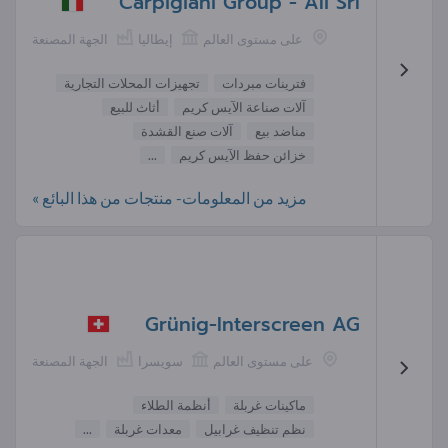
Carpigiani Group - Ali Srl
على مستوى العالم
إيطاليا
الجهة المصنعة
فترينات مبردات
تجهيزات المحلات التجارية
آلات صناعة الآيس كريم
أثاث للبيع
مناضد بيع
آلات صنع القشدة
خزائن حفظ الآيس كريم
...
مزيد من المعلومات- منتجات من هذا البائع »
Grünig-Interscreen AG
على مستوى العالم
سويسرا
الجهة المصنعة
ماكينات غربلة
أنظمة الطلاء
نظم تنظيف غرابيل
معدات غربلة
...