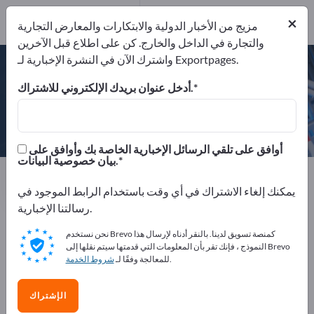
×
مزيج من الأخبار الدولية والابتكارات والمعارض التجارية
والتجارة في الداخل والخارج. كن على اطلاع قبل الآخرين
DIN EN ISO 9001
DIN EN ISO 14001
واشترك الآن في النشرة الإخبارية لـ Exportpages.
أدخل عنوان بريدك الإلكتروني للاشتراك.
Johannes Bornemann GmbH
أوافق على تلقي الرسائل الإخبارية الخاصة بك وأوافق على
بيان خصوصية البيانات.
Website
ألمانيا
الجهة المصنعة
الهاتف
إرسال استفسار
يمكنك إلغاء الاشتراك في أي وقت باستخدام الرابط الموجود في
رسالتنا الإخبارية.
نحن نستخدم Brevo كمنصة تسويق لدينا. بالنقر أدناه لإرسال هذا
DIN EN ISO 9001
DIN EN ISO 14001
النموذج ، فإنك تقر بأن المعلومات التي قدمتها سيتم نقلها إلى Brevo
.
للمعالجة وفقًا لـ
شروط الخدمة
الإشتراك
ملف الشركة