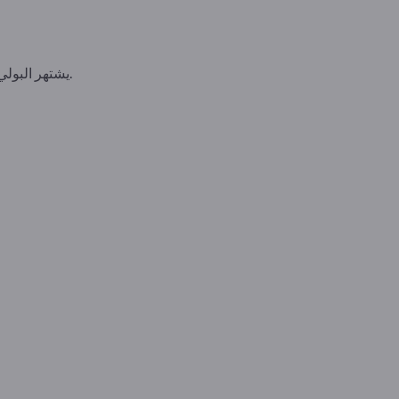
يشتهر البولي بروبيلين بشكل خاص بما يسمى بخاصية "المفصلة الحية" - يمكن ثني المفصلات الرقيقة عدة مرات دون أن تنكسر.