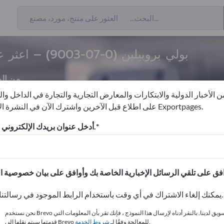
9003-07-0
بولي بروبيلين (
9003-07-0
) – اعثر 
من ال
 الأخبار الدولية والابتكارات والمعارض التجارية والتجارة في الداخل وا
على اطلاع قبل الآخرين واشترك الآن في النشرة الإخبارية لـ Exportpages.
لاستيك
هندسة لدائن البلاستيك
بولي بروبيلين
أدخل عنوان بريدك الإلكتروني للاشتراك.
الاحتياجات – العروض – السلع ا
انشر شركتك ومنتجاتك على
يمكنك إلغاء الاشتراك في أي وقت باستخدام الرابط الموجود في رسالتنا الإخبارية.
نحن نستخدم Brevo كمنصة تسويق لدينا. بالنقر أدناه لإرسال هذا النموذج ، فإنك تقر بأن المعلومات التي
.
قدمتها سيتم نقلها إلى Brevo للمعالجة وفقًا لـ
شروط الخدمة