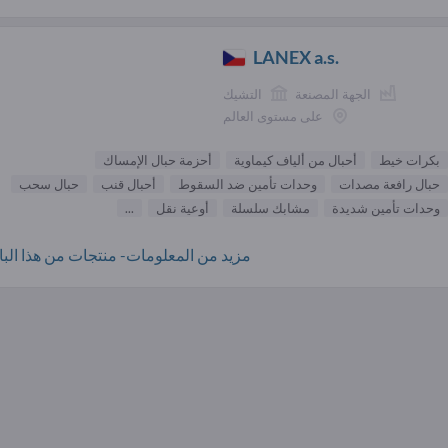
LANEX a.s.
الجهة المصنعة
التشيك
على مستوى العالم
بكرات خيط
أحبال من ألياف كيماوية
أحزمة حبال الإمساك
حبال رافعة مصدات
وحدات تأمين ضد السقوط
أحبال قنب
حبال سحب
وحدات تأمين شديدة
مشابك سلسلة
أوعية نقل
...
مزيد من المعلومات- منتجات من هذا البائ