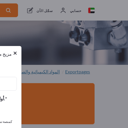
من المصنعين
4
من المصدرين
4
حسابي
سجّل الآن
×
مزيج من
Exportpages
المواد الكيميائية والصيدلانية
الب
أوافق على تلقي الرسائل الإخبارية الخاصة بك وأوافق على بيان خصوصية البيانات.