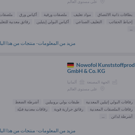
على مستوى العالم
بطاقات ذاتية الالتصاق
مواد تغليف
ملصقات ورقية
أكياس ورق
ملصقات
إحباط الحقائب
التغليف الصناعي
أكياس البولي إيثيلين
رقائق معدنية للتغل
...
مزيد من المعلومات- منتجات من هذا البائ
Nowofol Kunststoffpro
GmbH & Co. KG
الجهة المصنعة
ألمانيا
على مستوى العالم
رقاقات البولي إثيلين المعدنية
طبقات بولي بروبيلين
أشرطة الضغط
رقاقات الملصقات المعدنية
رقائق حرارية قوية
رقاقات معدنية فنيّة
أشرطة لدائن
...
مزيد من المعلومات- منتجات من هذا البائ