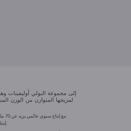
لمزيجها المتوازن من الوزن المنخف
مع إنتاج سنوي عالمي يزيد عن 70 مليون طن سنوياً، يعد البولي بروبلين أحد أهم أنواع
إيثيلين. ويستخدم بشكل رئيسي في التعبئة والتغليف ومكونات السيارات والسلع الاستهلاكية والتطبيقات الطبية والبناء.