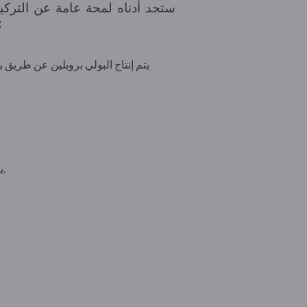
ستجد أدناه لمحة عامة عن التركيب
المنتجة الرئيسية واستخداماته وأهميته الاقتصا
يتم إنتاج البولي بروبلين عن طريق 
يتم إنتاج البولي بروبيلين متساوي التباين في الغالب صناعياً، حيث يتميز بتبلور عالٍ وبالتالي خصائص ميكانيكية جيدة.