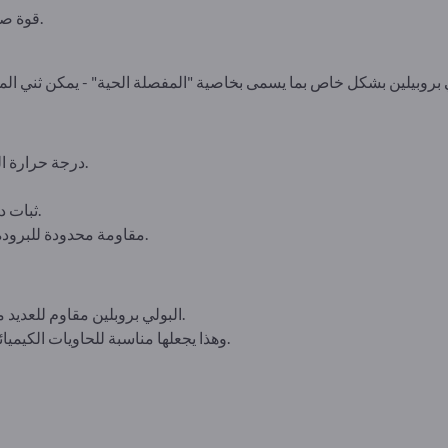
قوة صدمة جيدة (خاصة الدرجات المعدلة).
درجة حرارة الذوبان حوالي 160-170 درجة مئوية.
ثبات درجة حرارة أفضل من البولي إيثيلين.
مقاومة محدودة للبرودة في درجات الحرارة المنخفضة جداً.
والقلويات والمذيبات العضوية.
البولي بروبلين مقاوم للعديد 
وهذا يجعلها مناسبة للحاويات الكيميائية وخطوط الأنابيب والتطبيقات المختبرية.