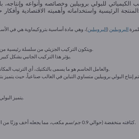
 الكيميائي للبولي بروبيلين وخصائصه وأنواعه وإنتاجه، ب
دية وأفكار حول الاستدامة والآفاق المستقبلية:
بلمرة
البروبيلين
(
البروبيلين
)، وهي مادة أساسية بتروكيماوية هي في الأساس
ويتكون التركيب الجزيئي من سلسلة رئيسية من الكربون مع مجموعات ميثيل مرتبة جانبياً.
يؤثر هذا التركيب الجانبي بشكل كبير على الخواص الميكانيكية والحرارية للمادة.
والعامل الحاسم هو ما يسمى بالتكتيك، أي الترتيب المكاني لمجموعات الميثيل على طول السلسلة.
يتميز البولي بروبلين بمزيج متوازن من الخواص التقنية.
كثافته منخفضة (حوالي 0.9 جم/سم مكعب، مما يجعله أخف وزنًا من العديد من المواد البلاستيكية الأخرى).