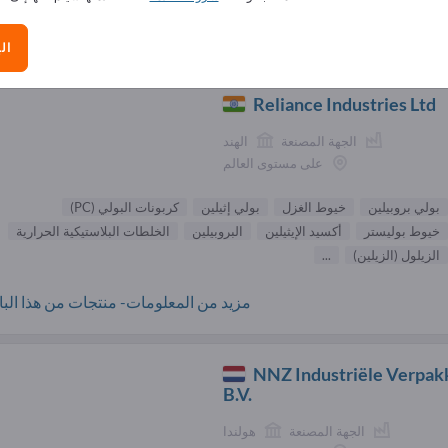
الموردون بولي بروبيلين (
9003-07-0
)
ال
Reliance Industries Ltd
الجهة المصنعة
الهند
على مستوى العالم
بولي بروبيلين
خيوط الغزل
بولي إثيلين
كربونات البولي (PC)
خيوط بوليستر
أكسيد الإيثيلين
البروبيلين
الخلطات البلاستيكية الحرارية
الزيلول (الزيلين)
...
مزيد من المعلومات- منتجات من هذا البائ
NNZ Industriële Verpak
B.V.
الجهة المصنعة
هولندا