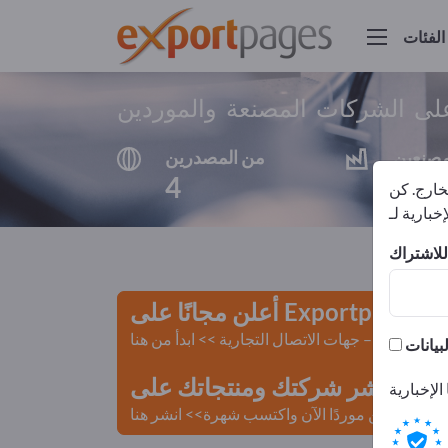
الفئات
على الشركات المصنعة والموردين
مصنعين
من المصدرين
4
4
لخارج. كن
أعلن مجانًا على Exportpages!
لمستعملة – جهات الاتصال التجارية >> ابدأ من هنا
 Exportpages.
كن موردًا الآن واكتسب شهرة>> انشر هنا