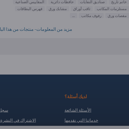
خاتم تاريخ
صناديق النفايات
حافظات دائرية
المقاييس الصناعية
مستلزمات المكاتب
ثاقب أوراق
مشابك ورق
فهرس البطاقات
مقصات ورق
رفوف مكاتب
...
مزيد من المعلومات- منتجات من هذا البائ
لديك أسئلة؟
الأسئلة الشائعة
سجل 
خدماتنا التي نقدمها
الاشتراك في النشرة ا