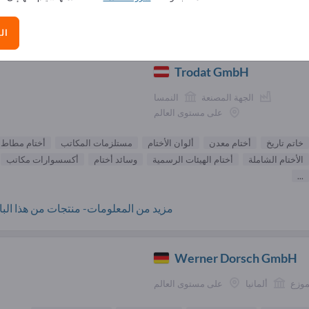
الموردون خاتم تاريخ (
ال
Trodat GmbH
الجهة المصنعة
النمسا
على مستوى العالم
خاتم تاريخ
أختام معدن
ألوان الأختام
مستلزمات المكاتب
أختام مطاط
الأختام الشاملة
أختام الهيئات الرسمية
وسائد أختام
أكسسوارات مكاتب
...
مزيد من المعلومات- منتجات من هذا البائ
Werner Dorsch GmbH
موزع
ألمانيا
على مستوى العالم