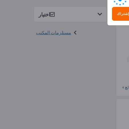
2)
اختيار
إشتراك
مستلزمات المكتب
ع »