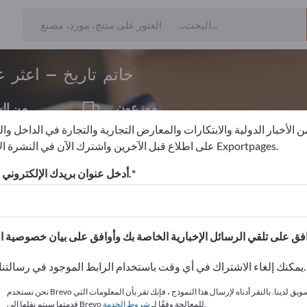
ن المصدرين
2
خاتم تاريخ – اعثر 
موزعون
من ال
1
 الأخبار الدولية والابتكارات والمعارض التجارية والتجارة في الداخل وا
على اطلاع قبل الآخرين واشترك الآن في النشرة الإخبارية لـ Exportpages.
 المكتب
خاتم تاريخ
أدخل عنوان بريدك الإلكتروني للاشتراك.
الاحتياجات – العروض – السلع ا
انشر شركتك ومنتجاتك على
يمكنك إلغاء الاشتراك في أي وقت باستخدام الرابط الموجود في رسالتنا الإخبارية.
نحن نستخدم Brevo كمنصة تسويق لدينا. بالنقر أدناه لإرسال هذا النموذج ، فإنك تقر بأن المعلومات التي
.
قدمتها سيتم نقلها إلى Brevo للمعالجة وفقًا لـ
شروط الخدمة