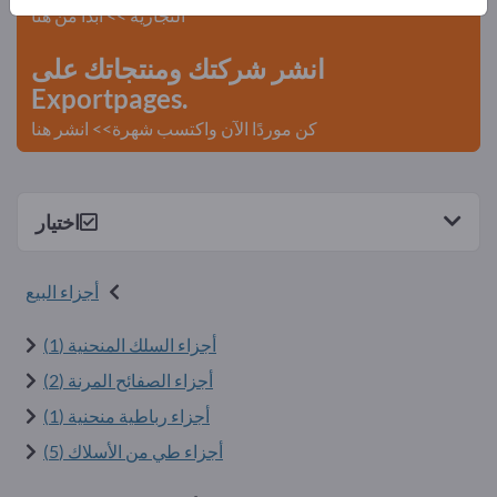
التجارية >> ابدأ من هنا
انشر شركتك ومنتجاتك على
Exportpages.
كن موردًا الآن واكتسب شهرة>> انشر هنا
اختيار
أجزاء البيع
أجزاء السلك المنحنية (1)
أجزاء الصفائح المرنة (2)
أجزاء رباطية منحنية (1)
أجزاء طي من الأسلاك (5)