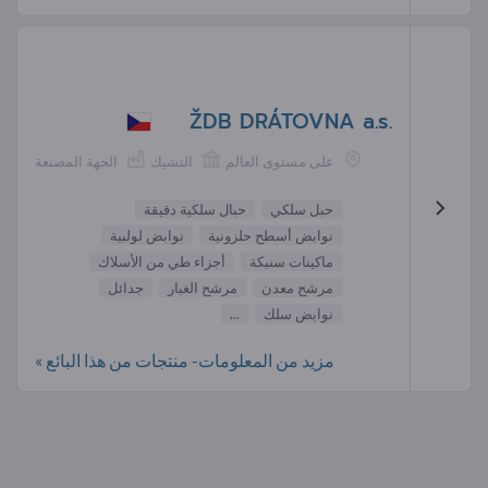
ŽDB DRÁTOVNA a.s.
على مستوى العالم
التشيك
الجهة المصنعة
حبل سلكي
حبال سلكية دقيقة
نوابض أسطح حلزونية
نوابض لولبية
ماكينات سنبكة
أجزاء طي من الأسلاك
مرشح معدن
مرشح الغبار
جدائل
نوابض سلك
...
مزيد من المعلومات- منتجات من هذا البائع »