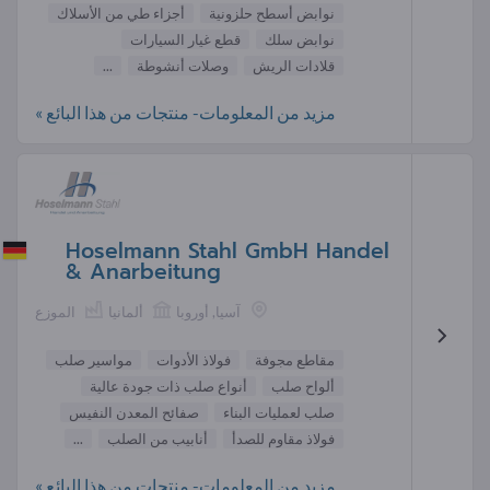
نوابض أسطح حلزونية
أجزاء طي من الأسلاك
نوابض سلك
قطع غيار السيارات
قلادات الريش
وصلات أنشوطة
...
مزيد من المعلومات- منتجات من هذا البائع »
Hoselmann Stahl GmbH Handel
& Anarbeitung
آسيا, أوروبا
ألمانيا
الموزع
مقاطع مجوفة
فولاذ الأدوات
مواسير صلب
ألواح صلب
أنواع صلب ذات جودة عالية
صلب لعمليات البناء
صفائح المعدن النفيس
فولاذ مقاوم للصدأ
أنابيب من الصلب
...
مزيد من المعلومات- منتجات من هذا البائع »