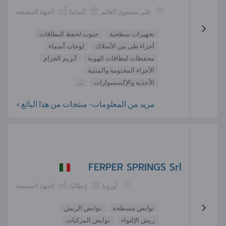
على مستوى العالم
ألمانيا
الجهة المصنعة
تجهيزات سطحية
جيوب لحفظ البطاقات
أجزاء طي من الأسلاك
لوحات أسماء
محفظات لبطاقات الهوية
أبزيم الحزام
الأجزاء المختومة والمثنية
الأحذية والإكسسوارات
...
مزيد من المعلومات- منتجات من هذا البائع »
FERPER SPRINGS Srl
أوروبا
إيطاليا
الجهة المصنعة
نوابض مسطحة
نوابض الريش
ريش الإلتواء
نوابض المركبات