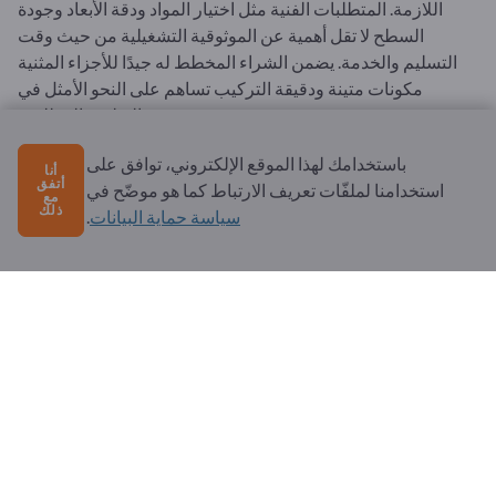
اللازمة. المتطلبات الفنية مثل اختيار المواد ودقة الأبعاد وجودة
السطح لا تقل أهمية عن الموثوقية التشغيلية من حيث وقت
التسليم والخدمة. يضمن الشراء المخطط له جيدًا للأجزاء المثنية
مكونات متينة ودقيقة التركيب تساهم على النحو الأمثل في
التطبيق المطلوب.
يمكن شراء قطع الثني من موردين مختلفين. يمكن العثور على
باستخدامك لهذا الموقع الإلكتروني، توافق على
أنا
أتفق
معلومات شاملة عن مصنعي وموردي أجزاء الثني من جميع أنحاء
استخدامنا لملفّات تعريف الارتباط كما هو موضّح في
مع
ذلك
.
Exportpages
العالم على موقع
سياسة حماية البيانات
.
عام
الشروط والأحكام وشروط الاستخدام
حماية البيانات وملفات تعريف الارتباط
الإشعار القانوني