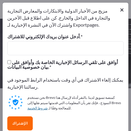
من المصنعين
8
×
موزعون
1
مزيج من الأخبار الدولية والابتكارات والمعارض التجارية
والتجارة في الداخل والخارج. كن على اطلاع قبل الآخرين
واشترك الآن في النشرة الإخبارية لـ Exportpages.
أجزاء منحنية – اعثر على الشركات
المصنعة والموردين
أدخل عنوان بريدك الإلكتروني للاشتراك.
من المصنعين
من المصدرين
9
8
أوافق على تلقي الرسائل الإخبارية الخاصة بك وأوافق على
بيان خصوصية البيانات.
موزعون
1
يمكنك إلغاء الاشتراك في أي وقت باستخدام الرابط الموجود في
رسالتنا الإخبارية.
Exportpages
المكونات/الأجزاء
أجزاء البيع
نحن نستخدم Brevo كمنصة تسويق لدينا. بالنقر أدناه لإرسال هذا
أجزاء منحنية
النموذج ، فإنك تقر بأن المعلومات التي قدمتها سيتم نقلها إلى Brevo
.
للمعالجة وفقًا لـ
شروط الخدمة
أعلن مجانًا على Exportpages!
الإشتراك
الاحتياجات – العروض – السلع المستعملة – جهات الاتصال