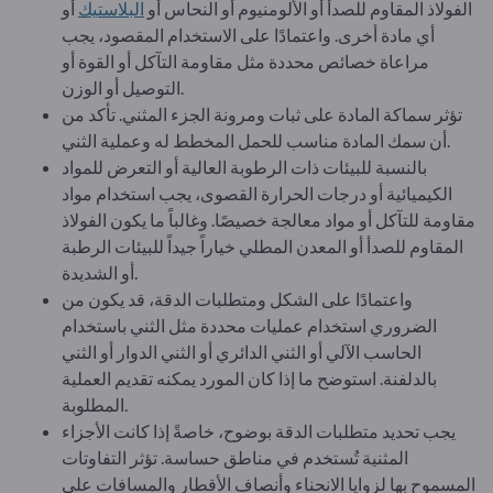
الفولاذ المقاوم للصدأ أو الألومنيوم أو النحاس أو
البلاستيك
أو
أي مادة أخرى. واعتمادًا على الاستخدام المقصود، يجب
مراعاة خصائص محددة مثل مقاومة التآكل أو القوة أو
التوصيل أو الوزن.
تؤثر سماكة المادة على ثبات ومرونة الجزء المثني. تأكد من
أن سمك المادة مناسب للحمل المخطط له وعملية الثني.
بالنسبة للبيئات ذات الرطوبة العالية أو التعرض للمواد
الكيميائية أو درجات الحرارة القصوى، يجب استخدام مواد
مقاومة للتآكل أو مواد معالجة خصيصًا. وغالباً ما يكون الفولاذ
المقاوم للصدأ أو المعدن المطلي خياراً جيداً للبيئات الرطبة
أو الشديدة.
واعتمادًا على الشكل ومتطلبات الدقة، قد يكون من
الضروري استخدام عمليات محددة مثل الثني باستخدام
الحاسب الآلي أو الثني الدائري أو الثني الدوار أو الثني
بالدلفنة. استوضح ما إذا كان المورد يمكنه تقديم العملية
المطلوبة.
يجب تحديد متطلبات الدقة بوضوح، خاصةً إذا كانت الأجزاء
المثنية تُستخدم في مناطق حساسة. تؤثر التفاوتات
المسموح بها لزوايا الانحناء وأنصاف الأقطار والمسافات على