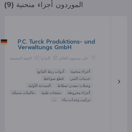
الموردون أجزاء منحنية (9)
P.C. Turck Produktions- und
Verwaltungs GmbH
على مستوى العالم
ألمانيا
الجهة المصنعة
أجزاء منحنية
أدوات ربط التتابع
خدمات الثني
قطع ضواغط
وصلات-معدن-مطاط
النمذجة الأولية
أجزاء مخروطة
منتجات طبية
ماكينات سنبكة
تركيب وحدات بناء
...