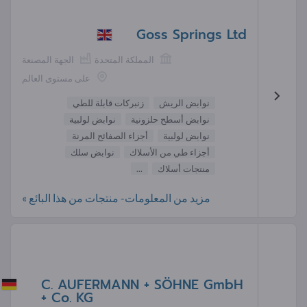
Goss Springs Ltd
المملكة المتحدة
الجهة المصنعة
على مستوى العالم
نوابض الريش
زنبركات قابلة للطي
نوابض أسطح حلزونية
نوابض لولبية
نوابض لولبية
أجزاء الصفائح المرنة
أجزاء طي من الأسلاك
نوابض سلك
منتجات أسلاك
...
مزيد من المعلومات- منتجات من هذا البائع »
C. AUFERMANN + SÖHNE GmbH
+ Co. KG