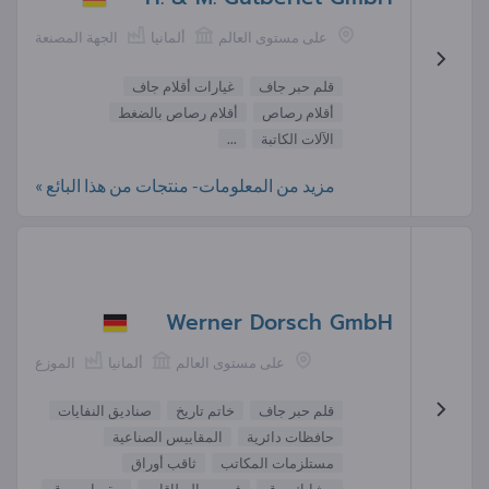
على مستوى العالم
ألمانيا
الجهة المصنعة
قلم حبر جاف
غيارات أقلام جاف
أقلام رصاص
أقلام رصاص بالضغط
الآلات الكاتبة
...
مزيد من المعلومات- منتجات من هذا البائع »
Werner Dorsch GmbH
على مستوى العالم
ألمانيا
الموزع
قلم حبر جاف
خاتم تاريخ
صناديق النفايات
حافظات دائرية
المقاييس الصناعية
مستلزمات المكاتب
ثاقب أوراق