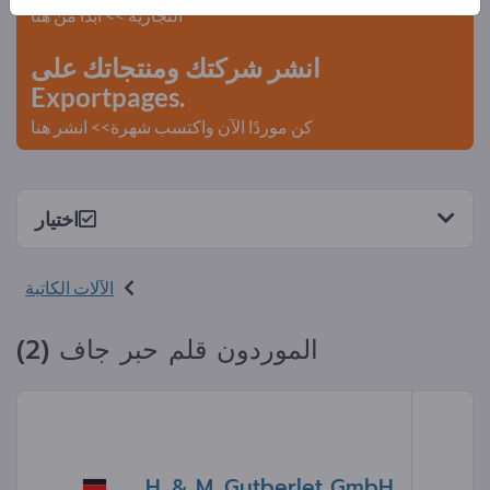
التجارية >> ابدأ من هنا
انشر شركتك ومنتجاتك على
Exportpages.
كن موردًا الآن واكتسب شهرة>> انشر هنا
اختيار
الآلات الكاتبة
الموردون قلم حبر جاف (2)
H. & M. Gutberlet GmbH