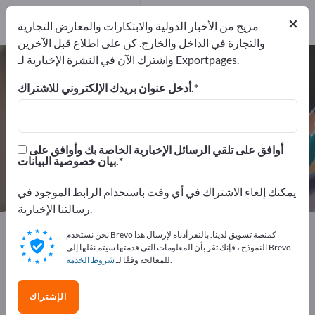
من المصنعين
1
×
موزعون
1
مزيج من الأخبار الدولية والابتكارات والمعارض التجارية
والتجارة في الداخل والخارج. كن على اطلاع قبل الآخرين
واشترك الآن في النشرة الإخبارية لـ Exportpages.
قلم حبر جاف – اعثر على الشركات
المصنعة والموردين
أدخل عنوان بريدك الإلكتروني للاشتراك.
من المصنعين
من المصدرين
2
1
أوافق على تلقي الرسائل الإخبارية الخاصة بك وأوافق على
بيان خصوصية البيانات.
موزعون
1
يمكنك إلغاء الاشتراك في أي وقت باستخدام الرابط الموجود في
رسالتنا الإخبارية.
Exportpages
مستلزمات المكاتب
الآلات الكاتبة
نحن نستخدم Brevo كمنصة تسويق لدينا. بالنقر أدناه لإرسال هذا
قلم حبر جاف
النموذج ، فإنك تقر بأن المعلومات التي قدمتها سيتم نقلها إلى Brevo
.
للمعالجة وفقًا لـ
شروط الخدمة
أعلن مجانًا على Exportpages!
الإشتراك
الاحتياجات – العروض – السلع المستعملة – جهات الاتصال