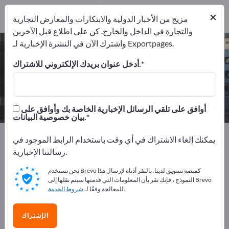
1
من المصنعين
×
1
مزيج من الأخبار الدولية والابتكارات والمعارض التجارية
والتجارة في الداخل والخارج. كن على اطلاع قبل الآخرين
واشترك الآن في النشرة الإخبارية لـ Exportpages.
ماسحة ليزر – اعثر على الشركات
المصنعة والموردين
أدخل عنوان بريدك الإلكتروني للاشتراك.
من المصنعين
من المصدرين
1
1
أوافق على تلقي الرسائل الإخبارية الخاصة بك وأوافق على
بيان خصوصية البيانات.
Exportpages
خدمات الهندسة الكهربائية
أجهزة الكمبيوتر
يمكنك إلغاء الاشتراك في أي وقت باستخدام الرابط الموجود في
أجهزة ملحقات الكمبيوتر
الماسحات الضوئية
رسالتنا الإخبارية.
ماسحة ليزر
نحن نستخدم Brevo كمنصة تسويق لدينا. بالنقر أدناه لإرسال هذا
النموذج ، فإنك تقر بأن المعلومات التي قدمتها سيتم نقلها إلى Brevo
أعلن مجانًا على Exportpages!
.
للمعالجة وفقًا لـ
شروط الخدمة
الاحتياجات – العروض – السلع المستعملة – جهات الاتصال
الإشتراك
التجارية >> ابدأ من هنا