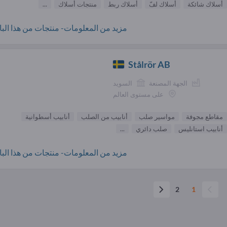
أسلاك شائكة
أسلاك لفّ
أسلاك ربط
منتجات أسلاك
...
مزيد من المعلومات- منتجات من هذا البائ
Stålrör AB
الجهة المصنعة
السويد
على مستوى العالم
مقاطع مجوفة
مواسير صلب
أنابيب من الصلب
أنابيب أسطوانية
أنابيب استانليس
صلب دائري
...
مزيد من المعلومات- منتجات من هذا البائ
2
1