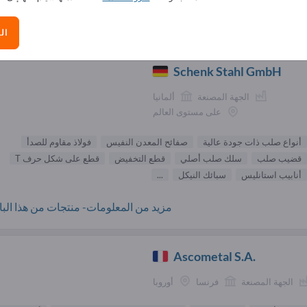
الموردون الحديد والصلب (20)
ال
Schenk Stahl GmbH
الجهة المصنعة
ألمانيا
على مستوى العالم
أنواع صلب ذات جودة عالية
صفائح المعدن النفيس
فولاذ مقاوم للصدأ
قضيب صلب
سلك صلب أصلي
قطع التخفيض
قطع على شكل حرف T
أنابيب استانليس
سبائك النيكل
...
مزيد من المعلومات- منتجات من هذا البائ
Ascometal S.A.
الجهة المصنعة
فرنسا
أوروبا