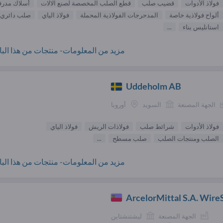
فولاذ الأدوات
قضيب صلب
قطع الصلب المخصصة لصنع الالات
أسلاك مدرف
ألواح فولاذية خاصة
المدحرجات الفولاذية المحملة
فولاذ الياي
صلب دائري
استانليس بناء
...
مزيد من المعلومات- منتجات من هذا البائ
Uddeholm AB
الجهة المصنعة
السويد
أوروبا
فولاذ الأدوات
شرائط صلب
فولاذات الريش
فولاذ الياي
الصلب ومنتجات الصلب
صلب مسطح
...
مزيد من المعلومات- منتجات من هذا البائ
ArcelorMittal S.A. Wire
الجهة المصنعة
ليشتنشتاين