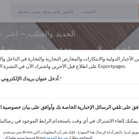
ن المصنعين
من المصدرين
20
17
الحديد والصلب – اعثر ع
ي الخدمات
موزعون
من ال
2
1
 الأخبار الدولية والابتكارات والمعارض التجارية والتجارة في الداخل وا
على اطلاع قبل الآخرين واشترك الآن في النشرة الإخبارية لـ Exportpages.
الحديد والصلب
أدخل عنوان بريدك الإلكتروني للاشتراك.
الاحتياجات – العروض – السلع ا
انشر شركتك ومنتجاتك على
يمكنك إلغاء الاشتراك في أي وقت باستخدام الرابط الموجود في رسالتنا الإخبارية.
نحن نستخدم Brevo كمنصة تسويق لدينا. بالنقر أدناه لإرسال هذا النموذج ، فإنك تقر بأن المعلومات التي
.
قدمتها سيتم نقلها إلى Brevo للمعالجة وفقًا لـ
شروط الخدمة