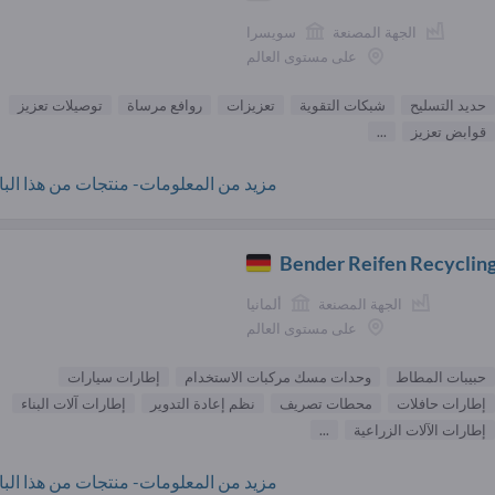
الجهة المصنعة
سويسرا
على مستوى العالم
حديد التسليح
شبكات التقوية
تعزيزات
روافع مرساة
توصيلات تعزيز
قوابض تعزيز
...
مزيد من المعلومات- منتجات من هذا البائ
Bender Reifen Recycli
الجهة المصنعة
ألمانيا
على مستوى العالم
حبيبات المطاط
وحدات مسك مركبات الاستخدام
إطارات سيارات
إطارات حافلات
محطات تصريف
نظم إعادة التدوير
إطارات آلات البناء
إطارات الآلات الزراعية
...
مزيد من المعلومات- منتجات من هذا البائ