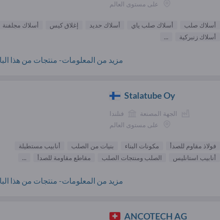
على مستوى العالم
أسلاك صلب
أسلاك صلب ياي
أسلاك حديد
إغلاق كيس
أسلاك مجلفنة
أسلاك زنبركية
...
مزيد من المعلومات- منتجات من هذا البائ
Stalatube Oy
الجهة المصنعة
فنلندا
على مستوى العالم
فولاذ مقاوم للصدأ
مكونات البناء
بنيات من الصلب
أنابيب مستطيلة
أنابيب استانليس
الصلب ومنتجات الصلب
مقاطع مقاومة للصدأ
...
مزيد من المعلومات- منتجات من هذا البائ
ANCOTECH AG