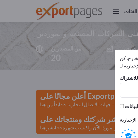
الفئات
لى الشركات المصنعة والموردين
مصنعين
من المصدرين
20
17
لخارج. كن
أعلن مجانًا على Exportpages!
لمستعملة – جهات الاتصال التجارية >> ابدأ من هنا
 Exportpages.
كن موردًا الآن واكتسب شهرة>> انشر هنا