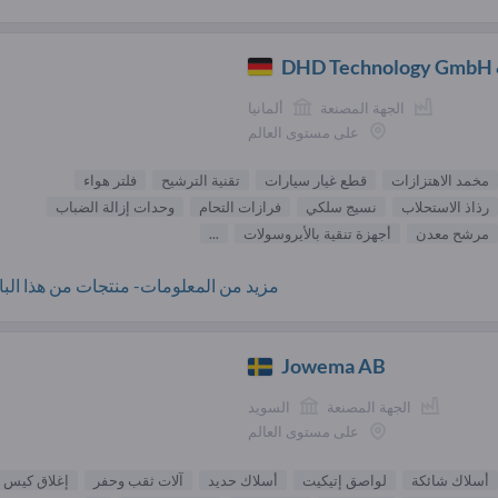
DHD Technology GmbH 
الجهة المصنعة
ألمانيا
على مستوى العالم
مخمد الاهتزازات
قطع غيار سيارات
تقنية الترشيح
فلتر هواء
رذاذ الاستحلاب
نسيج سلكي
فرازات التحام
وحدات إزالة الضباب
مرشح معدن
أجهزة تنقية بالأيروسولات
...
مزيد من المعلومات- منتجات من هذا البائ
Jowema AB
الجهة المصنعة
السويد
على مستوى العالم
أسلاك شائكة
لواصق إتيكيت
أسلاك حديد
آلات ثقب وحفر
إغلاق كيس