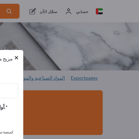
من مقدمي
موزعون
م
الخدمات
1
2
حسابي
سجّل الآن
من مقدم
×
مزيج من
Exportpages
المواد الصناعية والمواد المعدنية
أوافق على تلقي الرسائل الإخبارية الخاصة بك وأوافق على بيان خصوصية البيانات.