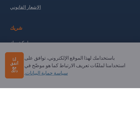
الإشعار القانوني
شريك
سجل كشريك
الاشتراك في النشرة الإخبارية
باستخدامك لهذا الموقع الإلكتروني، توافق على
أنا
أتفق
استخدامنا لملفّات تعريف الارتباط كما هو موضّح في
مع
ذلك
سياسة حماية البيانات
.
لديك أسئلة؟
الأسئلة الشائعة
خدماتنا التي نقدمها
نبذة عنا
رسالة إلى Exportpages