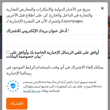
المصدرين
1
من
×
المصنعين
1
مزيج من الأخبار الدولية والابتكارات والمعارض التجارية
والتجارة في الداخل والخارج. كن على اطلاع قبل الآخرين
واشترك الآن في النشرة الإخبارية لـ Exportpages.
نظم تعريف بالإشارات – اعثر على
الشركات المصنعة والموردين
أدخل عنوان بريدك الإلكتروني للاشتراك.
من المصنعين
من المصدرين
1
1
أوافق على تلقي الرسائل الإخبارية الخاصة بك وأوافق على
بيان خصوصية البيانات.
Exportpages
الأمان والحماية
الدخول والتعريف
يمكنك إلغاء الاشتراك في أي وقت باستخدام الرابط الموجود في
أنظمة التحقق من الشخصية
نظم تعريف بالإشارات
رسالتنا الإخبارية.
نحن نستخدم Brevo كمنصة تسويق لدينا. بالنقر أدناه لإرسال هذا
أعلن مجانًا على Exportpages!
النموذج ، فإنك تقر بأن المعلومات التي قدمتها سيتم نقلها إلى Brevo
.
للمعالجة وفقًا لـ
شروط الخدمة
الاحتياجات – العروض – السلع المستعملة – جهات الاتصال
التجارية >> ابدأ من هنا
الإشتراك
انشر شركتك ومنتجاتك على