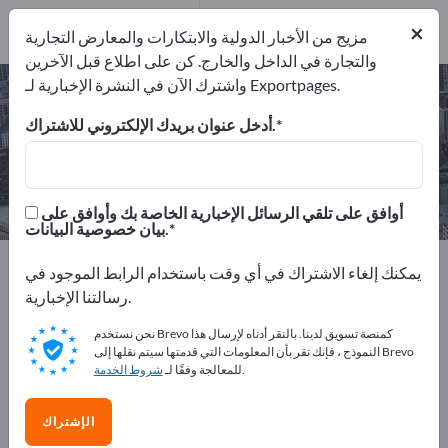
المصدرين
1
من
×
المصنعين
1
مزيج من الأخبار الدولية والابتكارات والمعارض التجارية
والتجارة في الداخل والخارج. كن على اطلاع قبل الآخرين
واشترك الآن في النشرة الإخبارية لـ Exportpages.
أجزاء السلك المنحنية – اعثر على
الشركات المصنعة والموردين
أدخل عنوان بريدك الإلكتروني للاشتراك.
من المصنعين
من المصدرين
1
1
أوافق على تلقي الرسائل الإخبارية الخاصة بك وأوافق على
بيان خصوصية البيانات.
Exportpages
الخدمات
يمكنك إلغاء الاشتراك في أي وقت باستخدام الرابط الموجود في
التصنيعات باستخدام الحاسب الآلي
أجزاء السلك المنحنية
رسالتنا الإخبارية.
نحن نستخدم Brevo كمنصة تسويق لدينا. بالنقر أدناه لإرسال هذا
أعلن مجانًا على Exportpages!
النموذج ، فإنك تقر بأن المعلومات التي قدمتها سيتم نقلها إلى Brevo
.
للمعالجة وفقًا لـ
شروط الخدمة
الاحتياجات – العروض – السلع المستعملة – جهات الاتصال
التجارية >> ابدأ من هنا
الإشتراك
انشر شركتك ومنتجاتك على