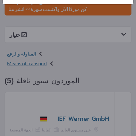
Exportpages.
كن موردًا الآن واكتسب شهرة>> انشر هنا
اختيار
المناولة والرفع
Means of transport
الموردون سيور ناقلة (5)
IEF-Werner GmbH
على مستوى العالم
ألمانيا
الجهة المصنعة