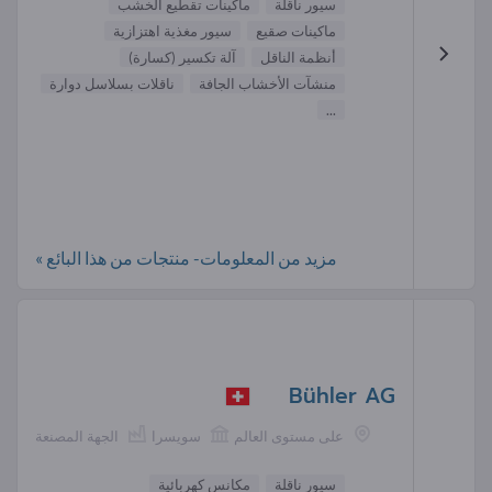
سيور ناقلة
ماكينات تقطيع الخشب
ماكينات صقيع
سيور مغذية اهتزازية
أنظمة الناقل
آلة تكسير (كسارة)
منشآت الأخشاب الجافة
ناقلات بسلاسل دوارة
...
مزيد من المعلومات- منتجات من هذا البائع »
Bühler AG
على مستوى العالم
سويسرا
الجهة المصنعة
سيور ناقلة
مكانس كهربائية