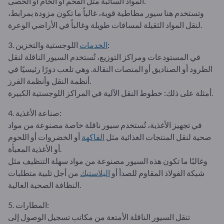
المواد السائبة مثل الفحم أو الخام أو الحصى.
وتستخدم هنا سيور مطاطية قوية، غالباً ما تكون مزودة بمرابط،
لنقل المواد الثقيلة لمسافات طويلة وغالباً في الأراضي الوعرة.
اللوجستية والتخزين:
الخدمات
3.
في المستودعات ومراكز التوزيع، تُستخدم السيور الناقلة لنقل
الطرود أو الصناديق أو المنصات النقالة. وهي تلعب دورًا رئيسيًا في
أنظمة النقل وأنظمة الفرز.
أمثلة على ذلك: خطوط النقل الآلية في المراكز اللوجستية الكبيرة.
4. صناعة الأغذية:
في تجهيز الأغذية، تُستخدم سيور ناقلة خاصة مصنوعة من مواد
صحية لنقل المنتجات الغذائية مثل
الفاكهة
أو الخضروات أو اللحوم
أو الأغذية المعبأة.
وغالبًا ما تكون هذه السيور مصنوعة من مواد سهلة التنظيف مثل
شبكة الفولاذ المقاوم للصدأ أو
البلاستيك
من أجل تلبية متطلبات
النظافة الصحية العالية.
5. المطارات:
تنقل السيور الناقلة الأمتعة من مكاتب تسجيل الوصول إلى