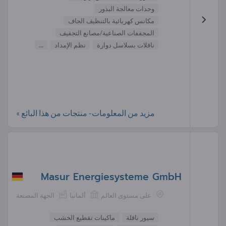
وحدات معالجة البذور
مكانس كهربائية بالتنظيف الجاف
المجففات الصناعية/مصانع التجفيف
ناقلات بسلاسل دوارة
نظم الإمداد
...
مزيد من المعلومات- منتجات من هذا البائع »
Masur Energiesysteme GmbH
على مستوى العالم
ألمانيا
الجهة المصنعة
سيور ناقلة
ماكينات تقطيع الخشب