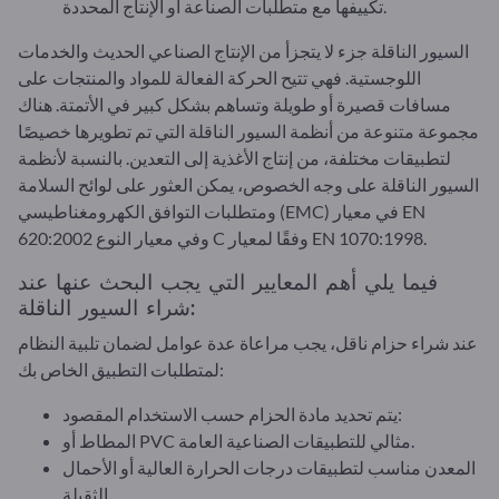
تكييفها مع متطلبات الصناعة أو الإنتاج المحددة.
السيور الناقلة جزء لا يتجزأ من الإنتاج الصناعي الحديث والخدمات
اللوجستية. فهي تتيح الحركة الفعالة للمواد والمنتجات على
مسافات قصيرة أو طويلة وتساهم بشكل كبير في الأتمتة. هناك
مجموعة متنوعة من أنظمة السيور الناقلة التي تم تطويرها خصيصًا
لتطبيقات مختلفة، من إنتاج الأغذية إلى التعدين. بالنسبة لأنظمة
السيور الناقلة على وجه الخصوص، يمكن العثور على لوائح السلامة
ومتطلبات التوافق الكهرومغناطيسي (EMC) في معيار EN
620:2002 وفي معيار النوع C وفقًا لمعيار EN 1070:1998.
فيما يلي أهم المعايير التي يجب البحث عنها عند
شراء السيور الناقلة:
عند شراء حزام ناقل، يجب مراعاة عدة عوامل لضمان تلبية النظام
لمتطلبات التطبيق الخاص بك:
يتم تحديد مادة الحزام حسب الاستخدام المقصود:
المطاط أو PVC مثالي للتطبيقات الصناعية العامة.
المعدن مناسب لتطبيقات درجات الحرارة العالية أو الأحمال
الثقيلة.