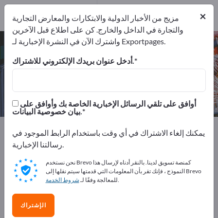
5
من المصنعين
×
5
مزيج من الأخبار الدولية والابتكارات والمعارض التجارية
والتجارة في الداخل والخارج. كن على اطلاع قبل الآخرين
واشترك الآن في النشرة الإخبارية لـ Exportpages.
سيور ناقلة – اعثر على الشركات
المصنعة والموردين
أدخل عنوان بريدك الإلكتروني للاشتراك.
من المصنعين
من المصدرين
5
5
أوافق على تلقي الرسائل الإخبارية الخاصة بك وأوافق على
بيان خصوصية البيانات.
Exportpages
آلات ومعدات
المناولة والرفع
سيور ناقلة
يمكنك إلغاء الاشتراك في أي وقت باستخدام الرابط الموجود في
رسالتنا الإخبارية.
أعلن مجانًا على Exportpages!
نحن نستخدم Brevo كمنصة تسويق لدينا. بالنقر أدناه لإرسال هذا
الاحتياجات – العروض – السلع المستعملة – جهات الاتصال
النموذج ، فإنك تقر بأن المعلومات التي قدمتها سيتم نقلها إلى Brevo
.
للمعالجة وفقًا لـ
شروط الخدمة
التجارية >> ابدأ من هنا
انشر شركتك ومنتجاتك على
الإشتراك