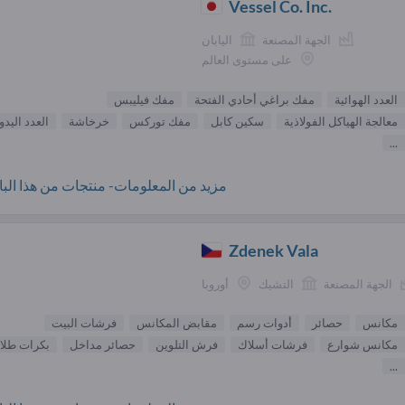
Vessel Co. Inc.
الجهة المصنعة
اليابان
على مستوى العالم
العدد الهوائية
مفك براغي أحادي الفتحة
مفك فيليبس
معالجة الهياكل الفولاذية
سكين كابل
مفك توركس
خرخاشة
العدد اليدو
...
مزيد من المعلومات- منتجات من هذا البائ
Zdenek Vala
الجهة المصنعة
التشيك
أوروبا
مكانس
حصائر
أدوات رسم
مقابض المكانس
فرشات البيت
مكانس شوارع
فرشات أسلاك
فرش التلوين
حصائر مداخل
بكرات طلاء
...