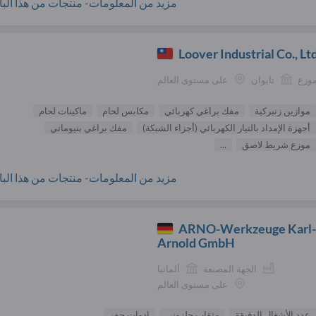
مزيد من المعلومات- منتجات من هذا البائ
Loover Industrial Co., Lt
موزع
تايوان
على مستوى العالم
موازين زنبركية
مفك براغي كهربائي
مكابس لحام
ماكينات لحام
أجهزة الإمداد بالتيار الكهربائي (أجزاء الشبكة)
مفك براغي بنيوماتي
موزع شريط لاصق
...
مزيد من المعلومات- منتجات من هذا البائ
ARNO-Werkzeuge Karl-
Arnold GmbH
الجهة المصنعة
ألمانيا
على مستوى العالم
عدد الأشغال الدقيقة
مثقاب حلزوني
ادوات حفر