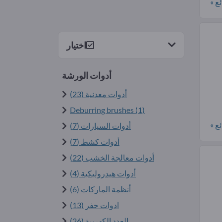
ع »
اختيار
أدوات الورشة
أدوات معدنية (23)
Deburring brushes (1)
ع »
أدوات السيارات (7)
أدوات كشط (7)
أدوات معالجة الخشب (22)
أدوات هيدروليكية (4)
أنظمة الماركات (6)
ادوات حفر (13)
العدد الكهربية (26)