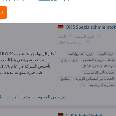
الموردون أدوات الورشة (145)
ال
OKS Spezialschmiersto
الجهة المصنعة
ألمانيا
على مستوى العالم
أعلم الريبولوجيا
حركة الزيت
زيوت هيدروليكية
لم يتغير شيء في هذا الصدد 
إضافات زيوت التشحيم
زيوت تزليق
تأسيس
مواد الحماية من التآكل
على خبرة سنوات عديدة ، يتم
حماية تآكل الرشاشات
الحماية من امتصاص الزيوت
مقاطع
معجون الالومنيوم
...
مزيد من المعلومات- منتجات من هذا البائ
C. & E. Fein GmbH