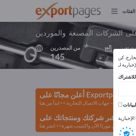
الفئات
لى الشركات المصنعة والموردين
مصنعين
من المصدرين
145
135
لخارج. كن
أعلن مجانًا على Exportpages!
لمستعملة – جهات الاتصال التجارية >> ابدأ من هنا
 Exportpages.
كن موردًا الآن واكتسب شهرة>> انشر هنا