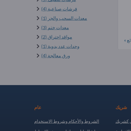
فرشات صناعية (4)
معدات السحب والجر (1)
معدات ختم (3)
مواقد احتراق (2)
ع »
وحدات عدد يدوية (1)
ورق معالجة (4)
شريك
عام
كشريك
الشروط والأحكام وشروط الاستخدام