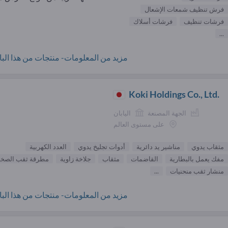
فرش تنظيف شمعات الإشعال
فرشات تنظيف
فرشات أسلاك
...
مزيد من المعلومات- منتجات من هذا البائ
Koki Holdings Co., Ltd.
الجهة المصنعة
اليابان
على مستوى العالم
مثقاب يدوي
مناشير يد دائرية
أدوات تجليخ يدوي
العدد الكهربية
مفك يعمل بالبطارية
القاضمات
مثقاب
جلاخة زاوية
مطرقة ثقب الصخو
منشار ثقب منحنيات
...
مزيد من المعلومات- منتجات من هذا البائ