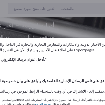
من المصدرين
145
أدوات الورشة – اعثر ع
موزعون
من ال
10
 الأخبار الدولية والابتكارات والمعارض التجارية والتجارة في الداخل وا
على اطلاع قبل الآخرين واشترك الآن في النشرة الإخبارية لـ Exportpages.
أدخل عنوان بريدك الإلكتروني للاشتراك.
الاحتياجات – العروض – السلع ا
انشر شركتك ومنتجاتك على
يمكنك إلغاء الاشتراك في أي وقت باستخدام الرابط الموجود في رسالتنا الإخبارية.
نحن نستخدم Brevo كمنصة تسويق لدينا. بالنقر أدناه لإرسال هذا النموذج ، فإنك تقر بأن المعلومات التي
.
قدمتها سيتم نقلها إلى Brevo للمعالجة وفقًا لـ
شروط الخدمة