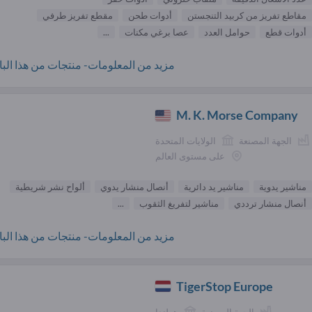
مقاطع تفريز من كربيد التنجستن
أدوات طحن
مقطع تفريز طرفي
أدوات قطع
حوامل العدد
عصا برغي مكنات
...
مزيد من المعلومات- منتجات من هذا البائ
M. K. Morse Company
الجهة المصنعة
الولايات المتحدة
على مستوى العالم
مناشير يدوية
مناشير يد دائرية
أنصال منشار يدوي
ألواح نشر شريطية
أنصال منشار ترددي
مناشير لتفريغ الثقوب
...
مزيد من المعلومات- منتجات من هذا البائ
TigerStop Europe
الجهة المصنعة
هولندا