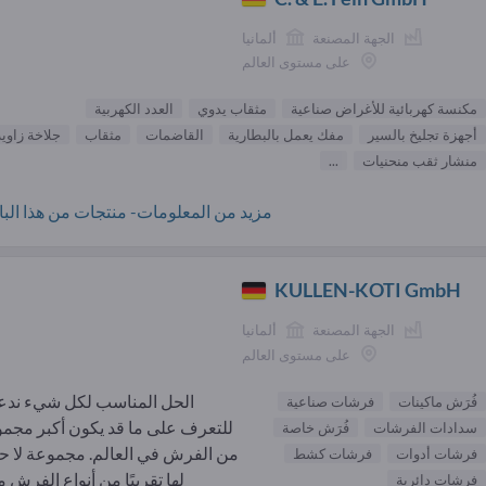
الجهة المصنعة
ألمانيا
على مستوى العالم
مكنسة كهربائية للأغراض صناعية
مثقاب يدوي
العدد الكهربية
أجهزة تجليخ بالسير
مفك يعمل بالبطارية
القاضمات
مثقاب
جلاخة زاوية
منشار ثقب منحنيات
...
مزيد من المعلومات- منتجات من هذا البائ
KULLEN-KOTI GmbH
الجهة المصنعة
ألمانيا
على مستوى العالم
الحل المناسب لكل شيء ند
فُرَش ماكينات
فرشات صناعية
للتعرف على ما قد يكون أكبر مجم
سدادات الفرشات
فُرَش خاصة
من الفرش في العالم. مجموعة لا 
فرشات أدوات
فرشات كشط
لها تقريبًا من أنواع الفرش من
فرشات دائرية