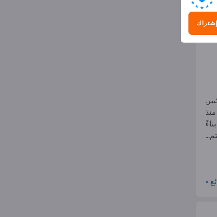
إشتراك
 هو شغف OKS الكبير.
منذ
 الشركة في عام 1978. بناءً
...
ع »