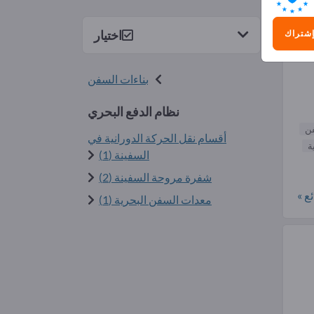
2)
اختيار
إشتراك
بناءات السفن
نظام الدفع البحري
ن
أقسام نقل الحركة الدورانية في
ة
السفينة (1)
شفرة مروحة السفينة (2)
ع »
معدات السفن البحرية (1)