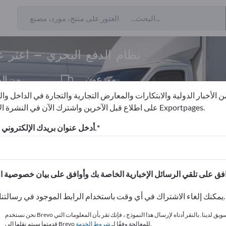
ن المصدرين
2
نظام الدفع البحري – اعثر 
موزعون
من ال
1
 الأخبار الدولية والابتكارات والمعارض التجارية والتجارة في الداخل وا
على اطلاع قبل الآخرين واشترك الآن في النشرة الإخبارية لـ Exportpages.
سفن والقوارب
بناءات السفن
نظام الدفع البحري
أدخل عنوان بريدك الإلكتروني للاشتراك.
الاحتياجات – العروض – السلع ا
انشر شركتك ومنتجاتك على
يمكنك إلغاء الاشتراك في أي وقت باستخدام الرابط الموجود في رسالتنا الإخبارية.
نحن نستخدم Brevo كمنصة تسويق لدينا. بالنقر أدناه لإرسال هذا النموذج ، فإنك تقر بأن المعلومات التي
.
قدمتها سيتم نقلها إلى Brevo للمعالجة وفقًا لـ
شروط الخدمة