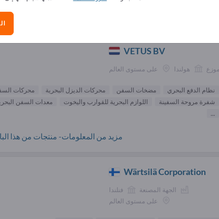
الموردون نظام الدفع البحري (
ال
VETUS BV
موزع
هولندا
على مستوى العالم
نظام الدفع البحري
مضخات السفن
محركات الديزل البحرية
محركات السف
شفرة مروحة السفينة
اللوازم البحرية للقوارب واليخوت
معدات السفن البحري
...
مزيد من المعلومات- منتجات من هذا البائ
Wärtsilä Corporation
الجهة المصنعة
فنلندا
على مستوى العالم