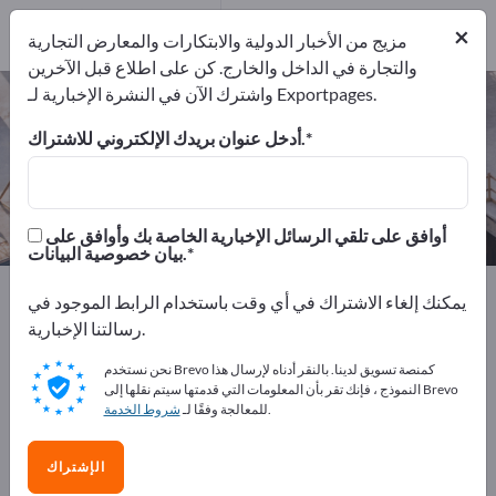
1
×
من
مزيج من الأخبار الدولية والابتكارات والمعارض التجارية
المصنعين
1
والتجارة في الداخل والخارج. كن على اطلاع قبل الآخرين
واشترك الآن في النشرة الإخبارية لـ Exportpages.
نافذة الحماية من الإشعاع – اعثر على
الشركات المصنعة والموردين
أدخل عنوان بريدك الإلكتروني للاشتراك.
من المصنعين
من المصدرين
1
1
أوافق على تلقي الرسائل الإخبارية الخاصة بك وأوافق على
بيان خصوصية البيانات.
Exportpages
الأمان والحماية
الحماية من الإشعاع
يمكنك إلغاء الاشتراك في أي وقت باستخدام الرابط الموجود في
نافذة الحماية من الإشعاع
رسالتنا الإخبارية.
نحن نستخدم Brevo كمنصة تسويق لدينا. بالنقر أدناه لإرسال هذا
أعلن مجانًا على Exportpages!
النموذج ، فإنك تقر بأن المعلومات التي قدمتها سيتم نقلها إلى Brevo
.
للمعالجة وفقًا لـ
شروط الخدمة
الاحتياجات – العروض – السلع المستعملة – جهات الاتصال
التجارية >> ابدأ من هنا
الإشتراك
انشر شركتك ومنتجاتك على