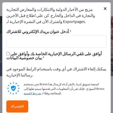
89
×
موزعون
5
مزيج من الأخبار الدولية والابتكارات والمعارض التجارية
والتجارة في الداخل والخارج. كن على اطلاع قبل الآخرين
واشترك الآن في النشرة الإخبارية لـ Exportpages.
أنظمة الهيدروليك وضغط الهواء – اعثر
على الشركات المصنعة والموردين
أدخل عنوان بريدك الإلكتروني للاشتراك.
من المصنعين
من المصدرين
94
89
أوافق على تلقي الرسائل الإخبارية الخاصة بك وأوافق على
بيان خصوصية البيانات.
موزعون
5
يمكنك إلغاء الاشتراك في أي وقت باستخدام الرابط الموجود في
رسالتنا الإخبارية.
Exportpages
آلات ومعدات
نحن نستخدم Brevo كمنصة تسويق لدينا. بالنقر أدناه لإرسال هذا
أنظمة الهيدروليك وضغط الهواء
النموذج ، فإنك تقر بأن المعلومات التي قدمتها سيتم نقلها إلى Brevo
.
للمعالجة وفقًا لـ
شروط الخدمة
أعلن مجانًا على Exportpages!
الإشتراك
الاحتياجات – العروض – السلع المستعملة – جهات الاتصال