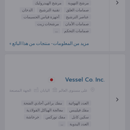
مرشح التهوية
مرشح الهيدروليك
صمامات الغلق
تقنية الترشيح
الدخان
عناصر الترشيح
أجهزة قياس الجسيمات
صمامات الأمان
مرشحات زيت
صمامات التحكم
...
مزيد من المعلومات- منتجات من هذا البائع »
Vessel Co. Inc.
على مستوى العالم
اليابان
الجهة المصنعة
العدد الهوائية
مفك براغي أحادي الفتحة
مفك فيليبس
معالجة الهياكل الفولاذية
سكين كابل
مفك توركس
خرخاشة
العدد اليدوية
...