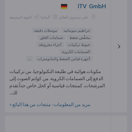
ITV GmbH
على مستوى العالم
ألمانيا
الجهة المصنعة
خراطيم بنيوماتيه
موصلات دقيقة
مخفِّض ضغط
صمامات الغلق
خيوط تركيبات
أجزاء مخروطة
الصمامات الكروية
أجهزة قياس الضغط والمانومترات
...
مكونات هوائية في طليعة التكنولوجيا. من تركيبات
الدفع إلى الصمامات الكروية. من كواتم الصوت إلى
المرشحات. كمنتجات قياسية أو كحل خاص جداً.تقدم
لك...
مزيد من المعلومات- منتجات من هذا البائع »