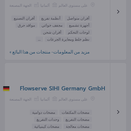
على مستوى العالم
ألمانيا
الجهة المصنعة
أفران متواصل
أنظمة تفريغ
أفران التصنيع
أجهزة تشميع
مجفف خوائي
مواقد حرق
لوحات التحكم
أفران شحن
نظم خلط ومعايرة الجرعات
...
مزيد من المعلومات- منتجات من هذا البائع »
Flowserve SIHI Germany GmbH
على مستوى العالم
ألمانيا
الجهة المصنعة
مضخات المكثفات
مضخات دوامية
مضخات التفريغ
وحدات التفريغ
مضخات معالجة
مضخات كيميائية