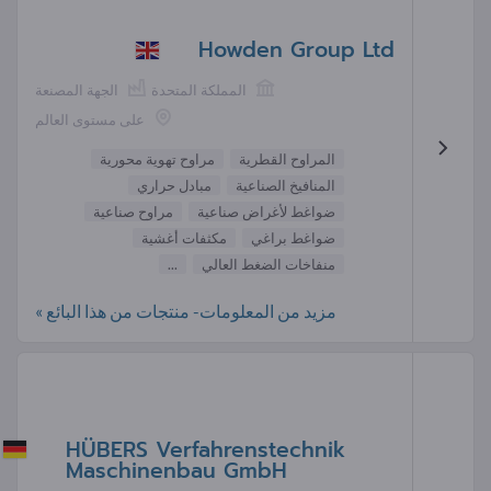
Howden Group Ltd
المملكة المتحدة
الجهة المصنعة
على مستوى العالم
المراوح القطرية
مراوح تهوية محورية
المنافيخ الصناعية
مبادل حراري
ضواغط لأغراض صناعية
مراوح صناعية
ضواغط براغي
مكثفات أغشية
منفاخات الضغط العالي
...
مزيد من المعلومات- منتجات من هذا البائع »
HÜBERS Verfahrenstechnik
Maschinenbau GmbH