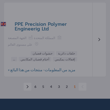
PPE Precision Polymer
Engineerig Ltd
المملكة المتحدة
الجهة المصنعة
على مستوى العالم
حلقات دائرية
حشوات قضبان
إقفالات بمكبس
أختام قضبان المكابس
...
مزيد من المعلومات- منتجات من هذا البائع »
6
5
4
3
2
1