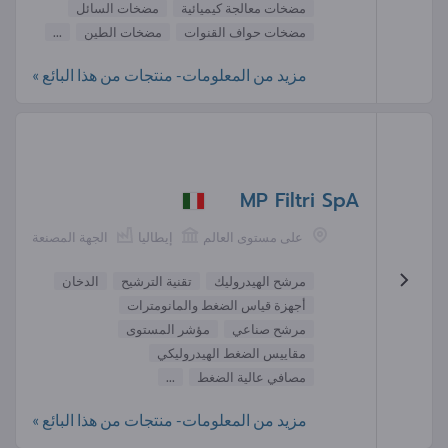
مضخات معالجة كيميائية
مضخات السائل
مضخات حواف القنوات
مضخات الطين
...
مزيد من المعلومات- منتجات من هذا البائع »
MP Filtri SpA
على مستوى العالم
إيطاليا
الجهة المصنعة
مرشح الهيدروليك
تقنية الترشيح
الدخان
أجهزة قياس الضغط والمانومترات
مرشح صناعي
مؤشر المستوى
مقاييس الضغط الهيدروليكي
مصافي عالية الضغط
...
مزيد من المعلومات- منتجات من هذا البائع »