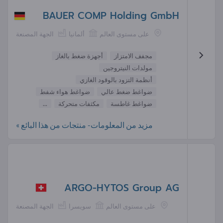
BAUER COMP Holding GmbH
على مستوى العالم
ألمانيا
الجهة المصنعة
مجفف الامتزاز
أجهزة ضغط بالغاز
مولدات النيتروجين
أنظمة التزود بالوقود الغازي
ضواغط ضغط عالي
ضواغط هواء شفط
ضواغط غاطسة
مكثفات متحركة
...
مزيد من المعلومات- منتجات من هذا البائع »
ARGO-HYTOS Group AG
على مستوى العالم
سويسرا
الجهة المصنعة