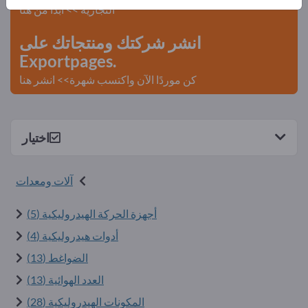
التجارية >> ابدأ من هنا
انشر شركتك ومنتجاتك على
Exportpages.
كن موردًا الآن واكتسب شهرة>> انشر هنا
اختيار
آلات ومعدات
أجهزة الحركة الهيدروليكية (5)
أدوات هيدروليكية (4)
الضواغط (13)
العدد الهوائية (13)
المكونات الهيدروليكية (28)