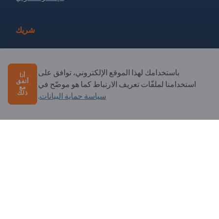
شريك
سجل كشريك
الاشتراك في النشرة الإخبارية
باستخدامك لهذا الموقع الإلكتروني، توافق على
أنا
أتفق
استخدامنا لملفّات تعريف الارتباط كما هو موضّح في
مع
ذلك
سياسة حماية البيانات
.
لديك أسئلة؟
الأسئلة الشائعة
خدماتنا التي نقدمها
نبذة عنا
رسالة إلى Exportpages
Exportpages International Network