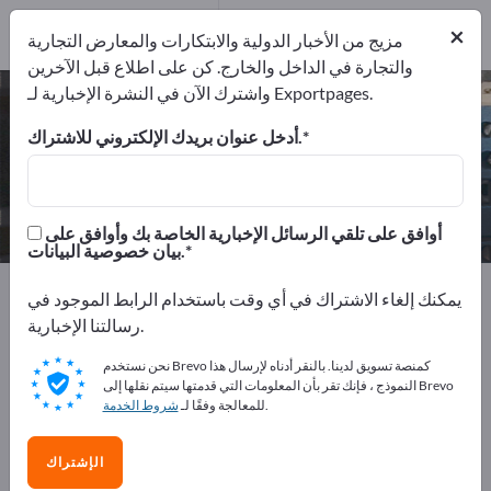
1
×
موزعون
مزيج من الأخبار الدولية والابتكارات والمعارض التجارية
1
والتجارة في الداخل والخارج. كن على اطلاع قبل الآخرين
واشترك الآن في النشرة الإخبارية لـ Exportpages.
المكونات البصرية الالكترونية – اعثر على
الشركات المصنعة والموردين
أدخل عنوان بريدك الإلكتروني للاشتراك.
موزعون
من المصدرين
1
1
أوافق على تلقي الرسائل الإخبارية الخاصة بك وأوافق على
بيان خصوصية البيانات.
Exportpages
خدمات الهندسة الكهربائية
يمكنك إلغاء الاشتراك في أي وقت باستخدام الرابط الموجود في
المكونات الإلكترونية
المكونات البصرية الالكترونية
رسالتنا الإخبارية.
نحن نستخدم Brevo كمنصة تسويق لدينا. بالنقر أدناه لإرسال هذا
أعلن مجانًا على Exportpages!
النموذج ، فإنك تقر بأن المعلومات التي قدمتها سيتم نقلها إلى Brevo
.
للمعالجة وفقًا لـ
شروط الخدمة
الاحتياجات – العروض – السلع المستعملة – جهات الاتصال
التجارية >> ابدأ من هنا
الإشتراك
انشر شركتك ومنتجاتك على