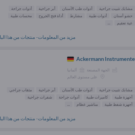
مشابك تثبيت جراحية
أدوات طب الأسنان
أبر جراحية
أدوات جراحة
حشو أسنان
أدوات طبية
مشارط
أداة فتح الجروح
محسات طبية
عية تعقيم
...
مزيد من المعلومات- منتجات من هذا البائ
Ackermann Instrument
الجهة المصنعة
ألمانيا
على مستوى العالم
مشابك تثبيت جراحية
أدوات طب الأسنان
أبر جراحية
مثقاب جراحي
أجهزة طبية
كاميرات طبية
أدوات جراحة
شفرات جراحية
أجهزة شفط طبية
مناشير عظام
...
مزيد من المعلومات- منتجات من هذا البائ