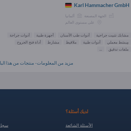
Karl Hammacher GmbH
الجهة المصنعة
ألمانيا
على مستوى العالم
مشابك تثبيت جراحية
أدوات طب الأسنان
أجهزة طبية
أدوات جراحة
مِبسَط معملي
أدوات طبية
ملاقيط
مشارط
أداة فتح الجروح
ملفات تدقيق
...
مزيد من المعلومات- منتجات من هذا البائ
لديك أسئلة؟
الأسئلة الشائعة
سجل 