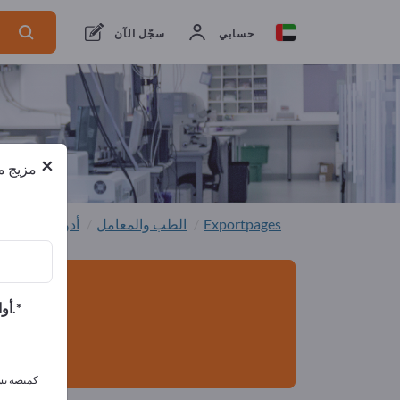
من المصنعين
4
من المصدرين
4
حسابي
سجّل الآن
×
مزيج من
Exportpages
الطب والمعامل
أدوات جراحة
أوافق على تلقي الرسائل الإخبارية الخاصة بك وأوافق على بيان خصوصية البيانات.