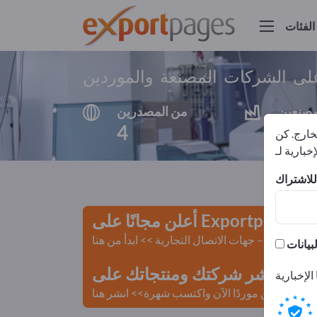
الفئات
لى الشركات المصنعة والموردين
مصنعين
من المصدرين
4
4
لخارج. كن
أعلن مجانًا على Exportpages!
لمستعملة – جهات الاتصال التجارية >> ابدأ من هنا
 Exportpages.
كن موردًا الآن واكتسب شهرة>> انشر هنا