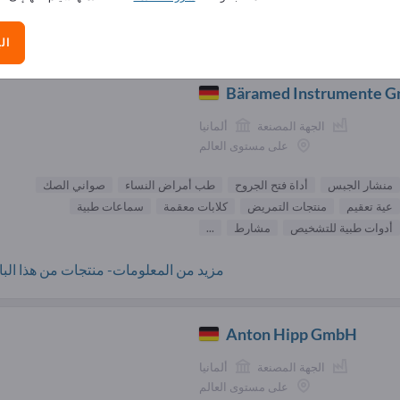
الموردون مشابك تثبيت جراحية (
ال
Bäramed Instrumente 
الجهة المصنعة
ألمانيا
على مستوى العالم
منشار الجبس
أداة فتح الجروح
طب أمراض النساء
صواني الصك
عية تعقيم
منتجات التمريض
كلابات معقمة
سماعات طبية
أدوات طبية للتشخيص
مشارط
...
مزيد من المعلومات- منتجات من هذا البائ
Anton Hipp GmbH
الجهة المصنعة
ألمانيا
على مستوى العالم