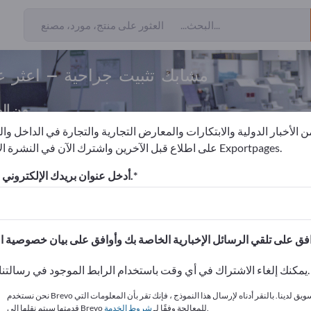
مشابك تثبيت جراحية – اعثر ع
من ال
 الأخبار الدولية والابتكارات والمعارض التجارية والتجارة في الداخل وا
على اطلاع قبل الآخرين واشترك الآن في النشرة الإخبارية لـ Exportpages.
مشابك تثبيت جراحية
أدخل عنوان بريدك الإلكتروني للاشتراك.
الاحتياجات – العروض – السلع ا
انشر شركتك ومنتجاتك على
يمكنك إلغاء الاشتراك في أي وقت باستخدام الرابط الموجود في رسالتنا الإخبارية.
نحن نستخدم Brevo كمنصة تسويق لدينا. بالنقر أدناه لإرسال هذا النموذج ، فإنك تقر بأن المعلومات التي
.
قدمتها سيتم نقلها إلى Brevo للمعالجة وفقًا لـ
شروط الخدمة