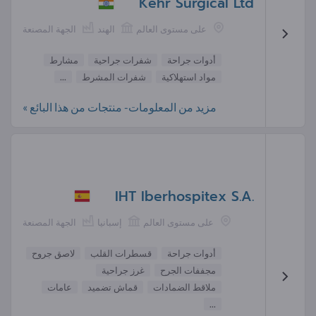
Kehr Surgical Ltd
على مستوى العالم
الهند
الجهة المصنعة
أدوات جراحة
شفرات جراحية
مشارط
مواد استهلاكية
شفرات المشرط
...
مزيد من المعلومات- منتجات من هذا البائع »
IHT Iberhospitex S.A.
على مستوى العالم
إسبانيا
الجهة المصنعة
أدوات جراحة
قسطرات القلب
لاصق جروح
مجففات الجرح
غرز جراحية
ملاقط الضمادات
قماش تضميد
عامات
...