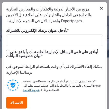
14
من المصنعين
×
14
مزيج من الأخبار الدولية والابتكارات والمعارض التجارية
والتجارة في الداخل والخارج. كن على اطلاع قبل الآخرين
واشترك الآن في النشرة الإخبارية لـ Exportpages.
أدوات جراحة – اعثر على الشركات
المصنعة والموردين
أدخل عنوان بريدك الإلكتروني للاشتراك.
من المصنعين
من المصدرين
14
14
أوافق على تلقي الرسائل الإخبارية الخاصة بك وأوافق على
بيان خصوصية البيانات.
Exportpages
الطب والمعامل
أدوات جراحة
يمكنك إلغاء الاشتراك في أي وقت باستخدام الرابط الموجود في
رسالتنا الإخبارية.
أعلن مجانًا على Exportpages!
نحن نستخدم Brevo كمنصة تسويق لدينا. بالنقر أدناه لإرسال هذا
الاحتياجات – العروض – السلع المستعملة – جهات الاتصال
النموذج ، فإنك تقر بأن المعلومات التي قدمتها سيتم نقلها إلى Brevo
.
للمعالجة وفقًا لـ
شروط الخدمة
التجارية >> ابدأ من هنا
انشر شركتك ومنتجاتك على
الإشتراك