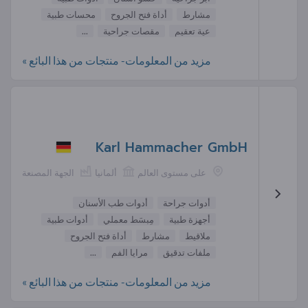
مشارط
أداة فتح الجروح
محسات طبية
عية تعقيم
مقصات جراحية
...
مزيد من المعلومات- منتجات من هذا البائع »
Karl Hammacher GmbH
على مستوى العالم
ألمانيا
الجهة المصنعة
أدوات جراحة
أدوات طب الأسنان
أجهزة طبية
مِبسَط معملي
أدوات طبية
ملاقيط
مشارط
أداة فتح الجروح
ملفات تدقيق
مرايا الفم
...
مزيد من المعلومات- منتجات من هذا البائع »