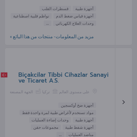
أجهزة طبية
قسطرات القلب
أجهزة قياس ضغط الدم
نواظم قلبية اصطناعية
وحدات العلاج الكهربائي
...
مزيد من المعلومات- منتجات من هذا البائع »
Biçakcilar Tibbi Cihazlar Sanayi
ve Ticaret A.S.
على مستوى العالم
تركيا
الجهة المصنعة
أجهزة ضخ أوكسجين
مواد تستخدم لأغراض طبية لمرة واحدة فقط
أجهزة طبية
وحدات إضاءة العمليات
أجهزة شفط طبية
مجموعات حقن
مناضد العمليات
...