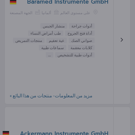
Bäramed Instrumente GmbH
على مستوى العالم
ألمانيا
الجهة المصنعة
أدوات جراحة
منشار الجبس
أداة فتح الجروح
طب أمراض النساء
صواني الصك
عية تعقيم
منتجات التمريض
كلابات معقمة
سماعات طبية
أدوات طبية للتشخيص
...
مزيد من المعلومات- منتجات من هذا البائع »
Ackermann Instrumente GmbH