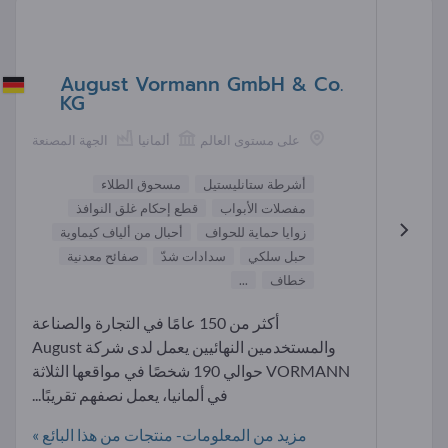
August Vormann GmbH & Co.
KG
على مستوى العالم
ألمانيا
الجهة المصنعة
أشرطة ستانليستيل
مسحوق الطلاء
مفصلات الأبواب
قطع إحكام غلق النوافذ
زوايا حماية للحواف
أحبال من ألياف كيماوية
حبل سلكي
سدادات شدّ
صفائح معدنية
خطاف
...
أكثر من 150 عامًا في التجارة والصناعة
والمستخدمين النهائيين يعمل لدى شركة August
VORMANN حوالي 190 شخصًا في مواقعها الثلاثة
في ألمانيا، يعمل نصفهم تقريبًا...
مزيد من المعلومات- منتجات من هذا البائع »