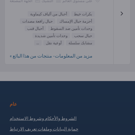
على مستوى العالم
التشيك
الجهة المصنعة
بكرات خيط
أحبال من ألياف كيماوية
أحزمة حبال الإمساك
حبال رافعة مصدات
وحدات تأمين ضد السقوط
أحبال قنب
حبال سحب
وحدات تأمين شديدة
مشابك سلسلة
أوعية نقل
...
مزيد من المعلومات- منتجات من هذا البائع »
عام
الشروط والأحكام وشروط الاستخدام
حماية البيانات وملفات تعريف الارتباط