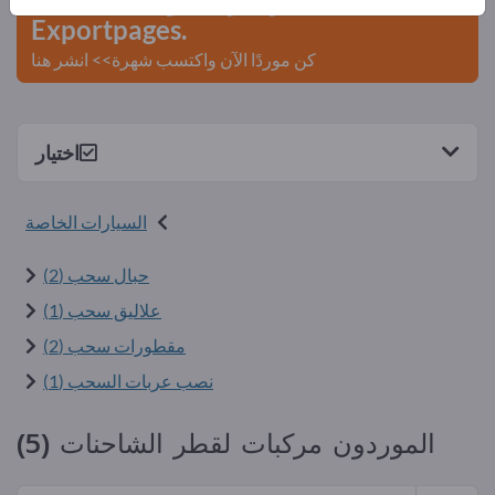
Exportpages.
كن موردًا الآن واكتسب شهرة>> انشر هنا
اختيار
السيارات الخاصة
حبال سحب (2)
علاليق سحب (1)
مقطورات سحب (2)
نصب عربات السحب (1)
الموردون مركبات لقطر الشاحنات (5)