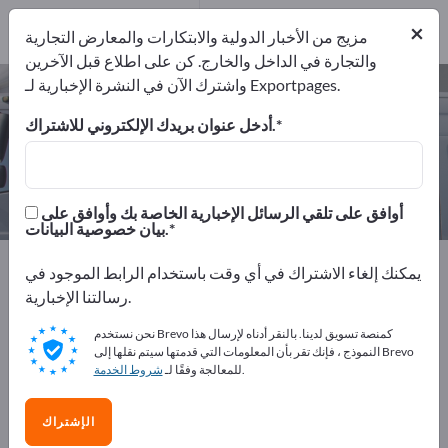
المصدرين
5
من
×
المصنعين
5
مزيج من الأخبار الدولية والابتكارات والمعارض التجارية
والتجارة في الداخل والخارج. كن على اطلاع قبل الآخرين
واشترك الآن في النشرة الإخبارية لـ Exportpages.
مركبات لقطر الشاحنات – اعثر على
الشركات المصنعة والموردين
أدخل عنوان بريدك الإلكتروني للاشتراك.
من المصنعين
من المصدرين
5
5
أوافق على تلقي الرسائل الإخبارية الخاصة بك وأوافق على
بيان خصوصية البيانات.
Exportpages
صناعة المركبات والمركبات
يمكنك إلغاء الاشتراك في أي وقت باستخدام الرابط الموجود في
السيارات الخاصة
مركبات لقطر الشاحنات
رسالتنا الإخبارية.
نحن نستخدم Brevo كمنصة تسويق لدينا. بالنقر أدناه لإرسال هذا
أعلن مجانًا على Exportpages!
النموذج ، فإنك تقر بأن المعلومات التي قدمتها سيتم نقلها إلى Brevo
.
للمعالجة وفقًا لـ
شروط الخدمة
الاحتياجات – العروض – السلع المستعملة – جهات الاتصال
التجارية >> ابدأ من هنا
الإشتراك
انشر شركتك ومنتجاتك على