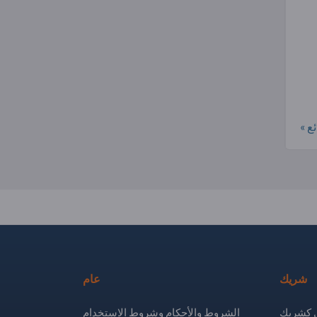
ع »
شريك
عام
كشريك
الشروط والأحكام وشروط الاستخدام