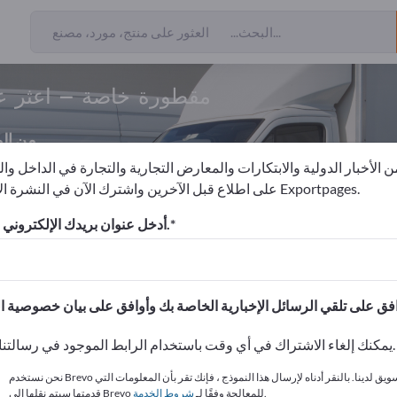
مقطورة خاصة – اعثر عل
من ال
 الأخبار الدولية والابتكارات والمعارض التجارية والتجارة في الداخل وا
على اطلاع قبل الآخرين واشترك الآن في النشرة الإخبارية لـ Exportpages.
كبات تجارية
مقطورة نقل
مقطورة خاصة
أدخل عنوان بريدك الإلكتروني للاشتراك.
الاحتياجات – العروض – السلع ا
انشر شركتك ومنتجاتك على
يمكنك إلغاء الاشتراك في أي وقت باستخدام الرابط الموجود في رسالتنا الإخبارية.
نحن نستخدم Brevo كمنصة تسويق لدينا. بالنقر أدناه لإرسال هذا النموذج ، فإنك تقر بأن المعلومات التي
.
قدمتها سيتم نقلها إلى Brevo للمعالجة وفقًا لـ
شروط الخدمة