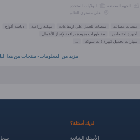
الجهة المصنعة
الولايات المتحدة
على مستوى العالم
منصات مصاعد
منصات للعمل على ارتفاعات
ميكنة زراعية
دباسة ألواح
أجهزة اختصاص
مقطورات مزودة برافعة لإنجاز الأعمال
سيارات تحميل كبيرة ذات شوكة
...
مزيد من المعلومات- منتجات من هذا البائ
لديك أسئلة؟
الأسئلة الشائعة
سجل 