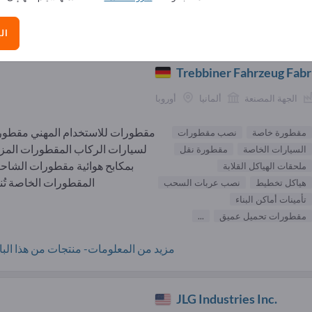
الموردون مقطورة خاصة (
ال
Trebbiner Fahrzeug Fab
الجهة المصنعة
ألمانيا
أوروبا
مقطورات للاستخدام المهني مقطو
مقطورة خاصة
نصب مقطورات
لسيارات الركاب المقطورات المز
السيارات الخاصة
مقطورة نقل
بمكابح هوائية مقطورات الشاح
ملحقات الهياكل القلابة
المقطورات الخاصة تُنتج
هياكل تخطيط
نصب عربات السحب
تأمينات أماكن البناء
مقطورات تحميل عميق
...
مزيد من المعلومات- منتجات من هذا البائ
JLG Industries Inc.