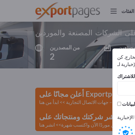
الفئات
ى الشركات المصنعة والموردين
مصنعين
من المصدرين
2
2
لخارج. كن
أعلن مجانًا على Exportpages!
لمستعملة – جهات الاتصال التجارية >> ابدأ من هنا
 Exportpages.
كن موردًا الآن واكتسب شهرة>> انشر هنا