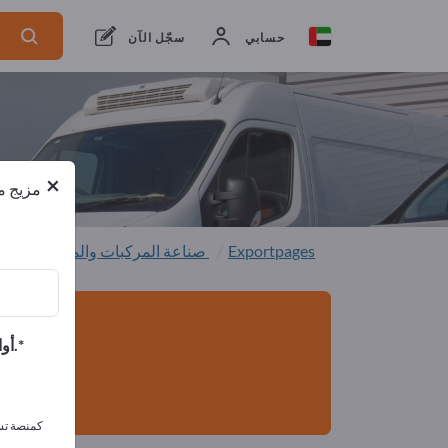
من المصنعين
2
من المصدرين
2
حسابي
سجّل الآن
×
مزيج من
Exportpages
صناعة المركبات والمركبات
مر
أوافق على تلقي الرسائل الإخبارية الخاصة بك وأوافق على بيان خصوصية البيانات.