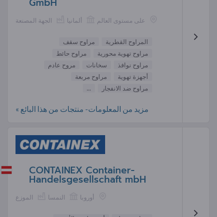
GmbH
على مستوى العالم
ألمانيا
الجهة المصنعة
المراوح القطرية
مراوح سقف
مراوح تهوية محورية
مراوح حائط
مراوح نوافذ
سخانات
مروح عادم
أجهزة تهوية
مراوح مربعة
مراوح ضد الانفجار
...
مزيد من المعلومات- منتجات من هذا البائع »
CONTAINEX Container-
Handelsgesellschaft mbH
أوروبا
النمسا
الموزع