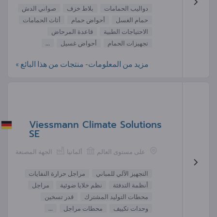
دواليب الحمامات
بلاط خزف
صواني الدش
حمام الغسل
أحواض حمام
أثاث الحمامات
الاحتياجات الطبية
قاعدة المرحاض
تجهيزات الحمام
أحواض غسيل
...
مزيد من المعلومات- منتجات من هذا البائع »
Viessmann Climate Solutions
SE
على مستوى العالم
ألمانيا
الجهة المصنعة
التجهيز الآلي للمباني
مراجل حرارة النفايات
أنظمة التدفئة
نظم خلايا ضوئية
مراجل
محطات التوليد المشترك
قدر تسخين
وحدات تكييف
محطات مراجل
...