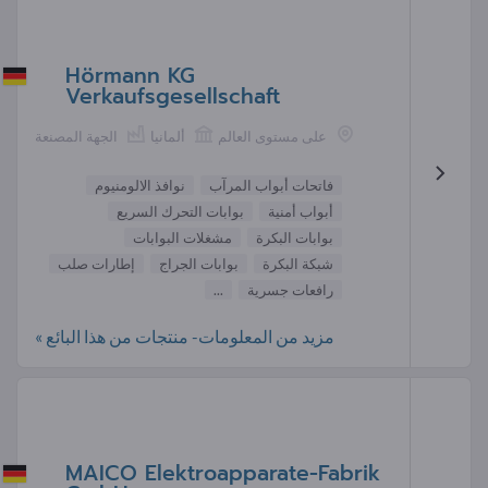
Hörmann KG
Verkaufsgesellschaft
على مستوى العالم
ألمانيا
الجهة المصنعة
فاتحات أبواب المرآب
نوافذ الالومنيوم
أبواب أمنية
بوابات التحرك السريع
بوابات البكرة
مشغلات البوابات
شبكة البكرة
بوابات الجراج
إطارات صلب
رافعات جسرية
...
مزيد من المعلومات- منتجات من هذا البائع »
MAICO Elektroapparate-Fabrik