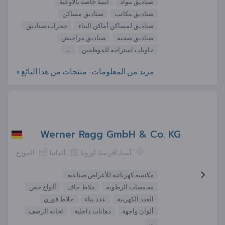
صناديق مواد
أبنية خاصة بالأوعية
صناديق مكاتب
صناديق مساكن
صناديق لمساكن أماكن البناء
حجرات صناديق
صناديق صحية
صناديق مراحيض
حاويات استراحة للموظفين
...
مزيد من المعلومات- منتجات من هذا البائع »
Werner Ragg GmbH & Co. KG
آسيا, أفريقيا, أوروبا
ألمانيا
الموزع
مكنسة كهربائية للأغراض صناعية
مخفضات الرطوبة
ملاط جاف
ألواح جص
العدد الكهربية
عدد بناء
خلاط فوري
ألوان واجهة
دهانات داخلية
ثخانة الرصف
...