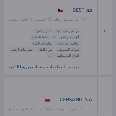
BEST a.s.
على مستوى العالم
التشيك
الجهة المصنعة
مواسير خرسانية
أحجار لصق
ألواح من الخرسانة
بلاط الرصف
عناصر الخرسانة
مكونات البناء
قنوات التصريف
مواد البناء
تصريفات أرضية
الكتل الخرسانية
...
مزيد من المعلومات- منتجات من هذا البائع »
CERSANIT S.A.
على مستوى العالم
بولندا
الجهة المصنعة