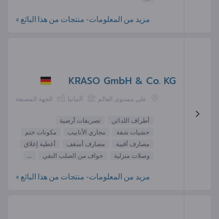
مزيد من المعلومات- منتجات من هذا البائع »
KRASO GmbH & Co. KG
على مستوى العالم
ألمانيا
الجهة المصنعة
أطراف اللدائن
تصريفات أرضية
حشيات شفة
مجاري الأنابيب
مكونات ختم
مصارف أقبية
مصارف أسقف
أغطية إغلاق
وصلات منزلية
حواف من الصلب النقي
...
مزيد من المعلومات- منتجات من هذا البائع »