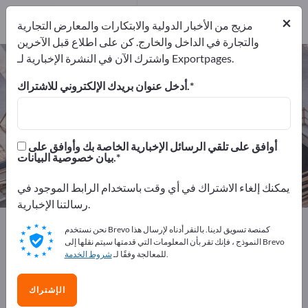
موزعون
12
×
من مقدمي الخدمات
1
مزيج من الأخبار الدولية والابتكارات والمعارض التجارية
والتجارة في الداخل والخارج. كن على اطلاع قبل الآخرين
واشترك الآن في النشرة الإخبارية لـ Exportpages.
قسم الإنشاء – اعثر على الشركات
المصنعة والموردين
أدخل عنوان بريدك الإلكتروني للاشتراك.
من المصنعين
من المصدرين
317
304
أوافق على تلقي الرسائل الإخبارية الخاصة بك وأوافق على
بيان خصوصية البيانات.
من مقدمي الخدمات
موزعون
12
1
يمكنك إلغاء الاشتراك في أي وقت باستخدام الرابط الموجود في
رسالتنا الإخبارية.
Exportpages
قسم الإنشاء
نحن نستخدم Brevo كمنصة تسويق لدينا. بالنقر أدناه لإرسال هذا
النموذج ، فإنك تقر بأن المعلومات التي قدمتها سيتم نقلها إلى Brevo
.
للمعالجة وفقًا لـ
شروط الخدمة
أعلن مجانًا على Exportpages!
الاحتياجات – العروض – السلع المستعملة – جهات الاتصال
الإشتراك
التجارية >> ابدأ من هنا