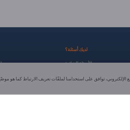
لديك أسئلة؟
الأسئلة الشائعة
سجل 
خدماتنا التي نقدمها
الاشتراك في النشرة ا
ع الإلكتروني، توافق على استخدامنا لملفّات تعريف الارتباط كما هو موض
نبذة عنا
رسالة إلى Exportpages
. All Rights Reserved.