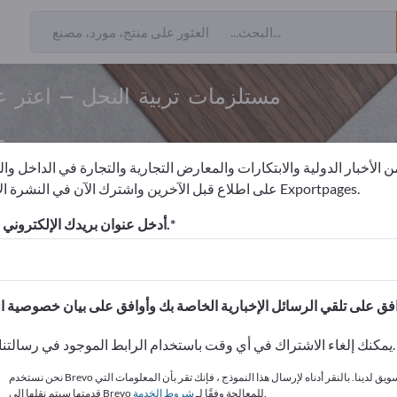
مستلزمات تربية النحل – اعثر 
م
 الأخبار الدولية والابتكارات والمعارض التجارية والتجارة في الداخل وا
على اطلاع قبل الآخرين واشترك الآن في النشرة الإخبارية لـ Exportpages.
المواد الاستهلاكية التجارية
مستلزمات تربية النحل
أدخل عنوان بريدك الإلكتروني للاشتراك.
الاحتياجات – العروض – السلع ا
انشر شركتك ومنتجاتك على
يمكنك إلغاء الاشتراك في أي وقت باستخدام الرابط الموجود في رسالتنا الإخبارية.
نحن نستخدم Brevo كمنصة تسويق لدينا. بالنقر أدناه لإرسال هذا النموذج ، فإنك تقر بأن المعلومات التي
.
قدمتها سيتم نقلها إلى Brevo للمعالجة وفقًا لـ
شروط الخدمة