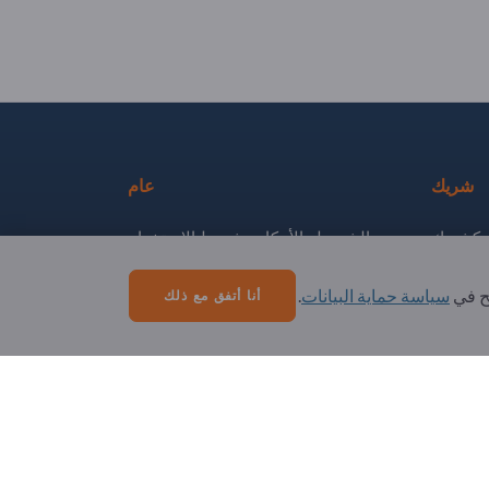
شريك
عام
كشريك
الشروط والأحكام وشروط الاستخدام
لإخبارية
حماية البيانات وملفات تعريف الارتباط
ّح في
سياسة حماية البيانات
.
أنا أتفق مع ذلك
الإشعار القانوني
Copyright © 2026 Exportpages International GmbH