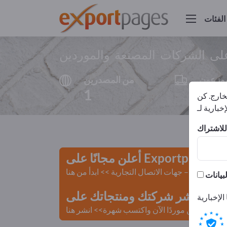
الفئات
على الشركات المصنعة والموردين
وزعون
من المصدرين
1
1
لخارج. كن
أعلن مجانًا على Exportpages!
لمستعملة – جهات الاتصال التجارية >> ابدأ من هنا
 Exportpages.
كن موردًا الآن واكتسب شهرة>> انشر هنا