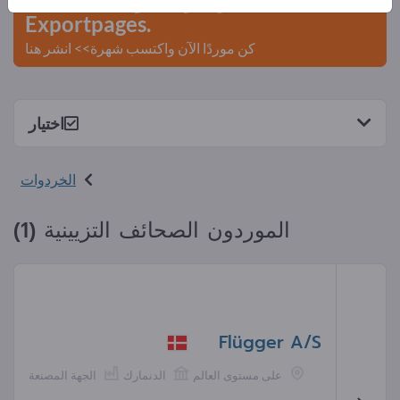
Exportpages.
كن موردًا الآن واكتسب شهرة>> انشر هنا
اختيار
الخردوات
الموردون الصحائف التزيينية (1)
Flügger A/S
على مستوى العالم
الدنمارك
الجهة المصنعة