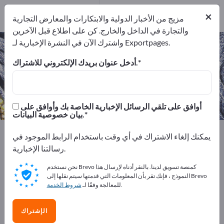
المصدرين
1
من
×
المصنعين
1
مزيج من الأخبار الدولية والابتكارات والمعارض التجارية
والتجارة في الداخل والخارج. كن على اطلاع قبل الآخرين
واشترك الآن في النشرة الإخبارية لـ Exportpages.
الصحائف التزيينية – اعثر على الشركات
المصنعة والموردين
أدخل عنوان بريدك الإلكتروني للاشتراك.
من المصنعين
من المصدرين
1
1
أوافق على تلقي الرسائل الإخبارية الخاصة بك وأوافق على
بيان خصوصية البيانات.
Exportpages
المنسوجات
الملابس
الخردوات
يمكنك إلغاء الاشتراك في أي وقت باستخدام الرابط الموجود في
الصحائف التزيينية
رسالتنا الإخبارية.
نحن نستخدم Brevo كمنصة تسويق لدينا. بالنقر أدناه لإرسال هذا
أعلن مجانًا على Exportpages!
النموذج ، فإنك تقر بأن المعلومات التي قدمتها سيتم نقلها إلى Brevo
.
للمعالجة وفقًا لـ
شروط الخدمة
الاحتياجات – العروض – السلع المستعملة – جهات الاتصال
التجارية >> ابدأ من هنا
الإشتراك
انشر شركتك ومنتجاتك على