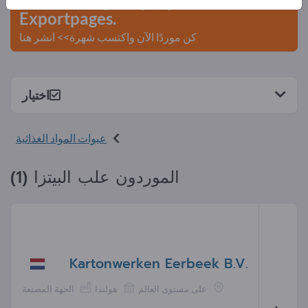
Exportpages.
كن موردًا الآن واكتسب شهرة>> انشر هنا
اختيار
عبوات المواد الغذائية
الموردون علب البيتزا (1)
Kartonwerken Eerbeek B.V.
على مستوى العالم
هولندا
الجهة المصنعة