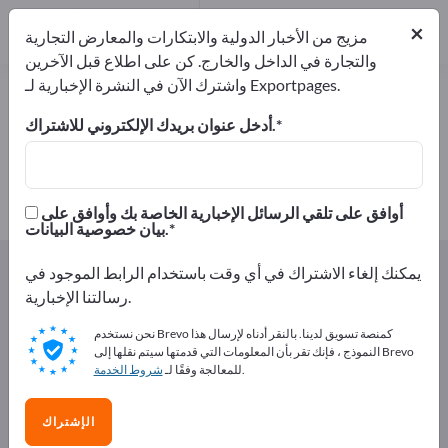
1
من المصنعين
×
1
مزيج من الأخبار الدولية والابتكارات والمعارض التجارية
والتجارة في الداخل والخارج. كن على اطلاع قبل الآخرين
واشترك الآن في النشرة الإخبارية لـ Exportpages.
علب البيتزا – اعثر على الشركات
المصنعة والموردين
أدخل عنوان بريدك الإلكتروني للاشتراك.
من المصنعين
من المصدرين
1
1
أوافق على تلقي الرسائل الإخبارية الخاصة بك وأوافق على
بيان خصوصية البيانات.
Exportpages
المأكولات و المشروبات
يمكنك إلغاء الاشتراك في أي وقت باستخدام الرابط الموجود في
عبوات المواد الغذائية
علب البيتزا
رسالتنا الإخبارية.
نحن نستخدم Brevo كمنصة تسويق لدينا. بالنقر أدناه لإرسال هذا
أعلن مجانًا على Exportpages!
النموذج ، فإنك تقر بأن المعلومات التي قدمتها سيتم نقلها إلى Brevo
.
للمعالجة وفقًا لـ
شروط الخدمة
الاحتياجات – العروض – السلع المستعملة – جهات الاتصال
التجارية >> ابدأ من هنا
الإشتراك
انشر شركتك ومنتجاتك على