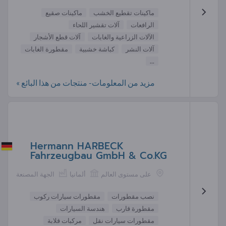
ماكينات تقطيع الخشب
ماكينات صقيع
الرافعات
آلات تقشير اللحاء
الآلات الزراعية والغابات
آلات قطع الأشجار
آلات النشر
كباشة خشبية
مقطورة الغابات
...
مزيد من المعلومات- منتجات من هذا البائع »
Hermann HARBECK
Fahrzeugbau GmbH & Co.KG
على مستوى العالم
ألمانيا
الجهة المصنعة
نصب مقطورات
مقطورات سيارات ركوب
مقطورة قارب
هندسة السيارات
مقطورات سيارات نقل
مركبات قلابة