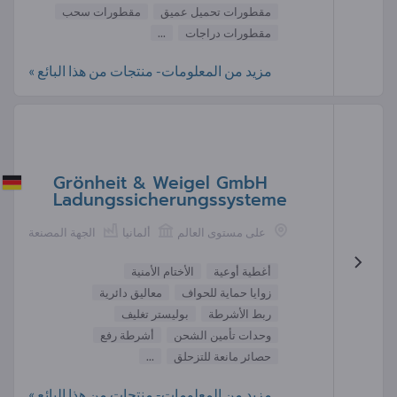
مقطورات تحميل عميق
مقطورات سحب
مقطورات دراجات
...
مزيد من المعلومات- منتجات من هذا البائع »
Grönheit & Weigel GmbH
Ladungssicherungssysteme
على مستوى العالم
ألمانيا
الجهة المصنعة
أغطية أوعية
الأختام الأمنية
زوايا حماية للحواف
معاليق دائرية
ربط الأشرطة
بوليستر تغليف
وحدات تأمين الشحن
أشرطة رفع
حصائر مانعة للتزحلق
...
مزيد من المعلومات- منتجات من هذا البائع »