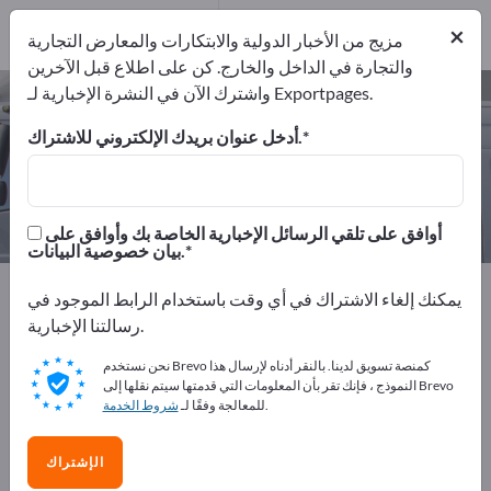
7
من المصنعين
×
7
مزيج من الأخبار الدولية والابتكارات والمعارض التجارية
والتجارة في الداخل والخارج. كن على اطلاع قبل الآخرين
واشترك الآن في النشرة الإخبارية لـ Exportpages.
مقطورة نقل – اعثر على الشركات
المصنعة والموردين
أدخل عنوان بريدك الإلكتروني للاشتراك.
من المصنعين
من المصدرين
7
7
أوافق على تلقي الرسائل الإخبارية الخاصة بك وأوافق على
بيان خصوصية البيانات.
Exportpages
صناعة المركبات والمركبات
يمكنك إلغاء الاشتراك في أي وقت باستخدام الرابط الموجود في
مركبات تجارية
مقطورة نقل
رسالتنا الإخبارية.
نحن نستخدم Brevo كمنصة تسويق لدينا. بالنقر أدناه لإرسال هذا
أعلن مجانًا على Exportpages!
النموذج ، فإنك تقر بأن المعلومات التي قدمتها سيتم نقلها إلى Brevo
.
للمعالجة وفقًا لـ
شروط الخدمة
الاحتياجات – العروض – السلع المستعملة – جهات الاتصال
التجارية >> ابدأ من هنا
الإشتراك
انشر شركتك ومنتجاتك على