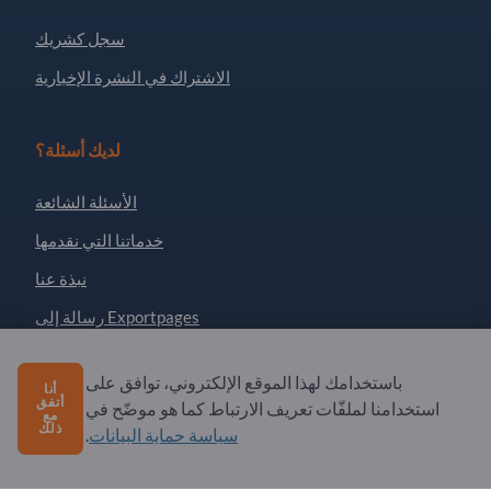
سجل كشريك
الاشتراك في النشرة الإخبارية
لديك أسئلة؟
الأسئلة الشائعة
خدماتنا التي نقدمها
نبذة عنا
رسالة إلى Exportpages
باستخدامك لهذا الموقع الإلكتروني، توافق على
أنا
Exportpages International Network
أتفق
استخدامنا لملفّات تعريف الارتباط كما هو موضّح في
مع
Exportpages International GmbH
ذلك
سياسة حماية البيانات
.
Becker-Göring-Straße 15
76307 Karlsbad