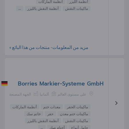
أنظمة الليزر
أنظمة الماركات
ماكينات النقش
أنظمة النقش بالليزر
...
مزيد من المعلومات- منتجات من هذا البائع »
Borries Markier-Systeme GmbH
على مستوى العالم
ألمانيا
الجهة المصنعة
ماكينات الحفر
معدات ختم
أنظمة الماركات
ماكينات ختم معدن
حفر
خاتم سك
ماكينات النقش
أنظمة النقش بالليزر
حامل أنواع
أختام صك
...