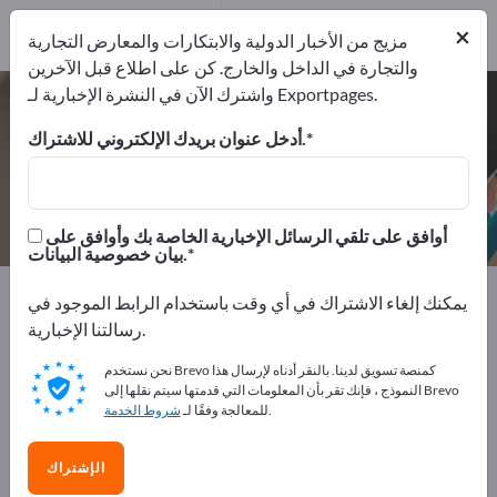
4
من المصنعين
×
4
مزيج من الأخبار الدولية والابتكارات والمعارض التجارية
والتجارة في الداخل والخارج. كن على اطلاع قبل الآخرين
واشترك الآن في النشرة الإخبارية لـ Exportpages.
أنظمة الكتابة – اعثر على الشركات
المصنعة والموردين
أدخل عنوان بريدك الإلكتروني للاشتراك.
من المصنعين
من المصدرين
4
4
أوافق على تلقي الرسائل الإخبارية الخاصة بك وأوافق على
بيان خصوصية البيانات.
Exportpages
مستلزمات المكاتب
الماكينات المكتبية
يمكنك إلغاء الاشتراك في أي وقت باستخدام الرابط الموجود في
أنظمة الكتابة
رسالتنا الإخبارية.
نحن نستخدم Brevo كمنصة تسويق لدينا. بالنقر أدناه لإرسال هذا
أعلن مجانًا على Exportpages!
النموذج ، فإنك تقر بأن المعلومات التي قدمتها سيتم نقلها إلى Brevo
.
للمعالجة وفقًا لـ
شروط الخدمة
الاحتياجات – العروض – السلع المستعملة – جهات الاتصال
التجارية >> ابدأ من هنا
الإشتراك
انشر شركتك ومنتجاتك على