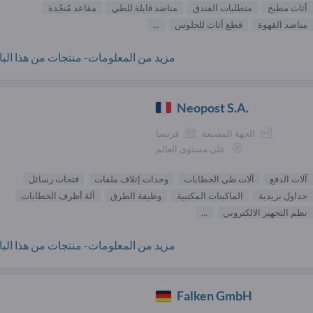
أثاث مطبخ
متطلبات الفندق
مناضد قابلة للطي
مقاعد مُنجّدة
مناضد القهوة
قطع أثاث للجلوس
...
مزيد من المعلومات- منتجات من هذا البائ
Neopost S.A.
الجهة المصنعة
فرنسا
على مستوى العالم
آلات الدفع
آلات طي الخطابات
وحدات إتلاف ملفات
فتحات رسائل
جداول بريدية
الماكينات المكتبية
وظيفة الطرق
آلة أظرف الخطابات
نظم التجهيز الالكتروني
...
مزيد من المعلومات- منتجات من هذا البائ
Falken GmbH