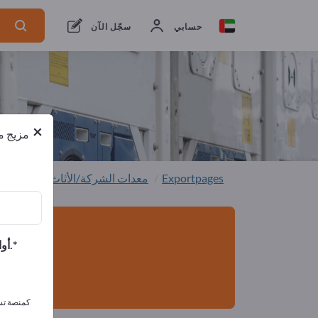
من المصنعين
12
من المصدرين
12
حسابي
سجّل الآن
×
مزيج من
Exportpages
معدات الشركة/الأثاث المؤسسي
أوافق على تلقي الرسائل الإخبارية الخاصة بك وأوافق على بيان خصوصية البيانات.