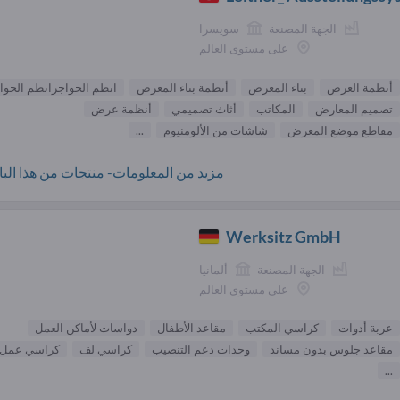
الجهة المصنعة
سويسرا
على مستوى العالم
أنظمة العرض
بناء المعرض
أنظمة بناء المعرض
انظم الحواجزانظم الحوا
تصميم المعارض
المكاتب
أثاث تصميمي
أنظمة عرض
مقاطع موضع المعرض
شاشات من الألومنيوم
...
مزيد من المعلومات- منتجات من هذا البائ
Werksitz GmbH
الجهة المصنعة
ألمانيا
على مستوى العالم
عربة أدوات
كراسي المكتب
مقاعد الأطفال
دواسات لأماكن العمل
مقاعد جلوس بدون مساند
وحدات دعم التنصيب
كراسي لف
كراسي عمل
...