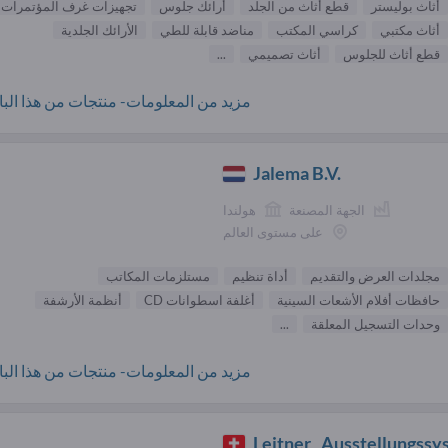
أثاث بوليستر
قطع أثاث من الجلد
أرائك جلوس
تجهيزات غرف المؤتمرات
أثاث مكتبي
كراسي المكتب
مناضد قابلة للطي
الأرائك الجلدية
قطع أثاث للجلوس
أثاث تصميمي
...
مزيد من المعلومات- منتجات من هذا البائ
Jalema B.V.
الجهة المصنعة
هولندا
على مستوى العالم
مجلدات العرض والتقديم
أداة تنظيم
مستلزمات المكاتب
حافظات أفلام الأشعات السينية
أغلفة اسطوانات CD
أنظمة الأرشفة
وحدات التسجيل المعلقة
...
مزيد من المعلومات- منتجات من هذا البائ
Leitner_ Ausstellungss