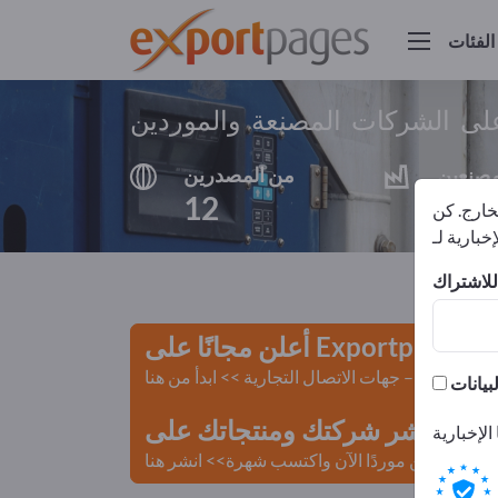
الفئات
على الشركات المصنعة والموردين
مصنعين
من المصدرين
12
12
لخارج. كن
أعلن مجانًا على Exportpages!
لمستعملة – جهات الاتصال التجارية >> ابدأ من هنا
 Exportpages.
كن موردًا الآن واكتسب شهرة>> انشر هنا