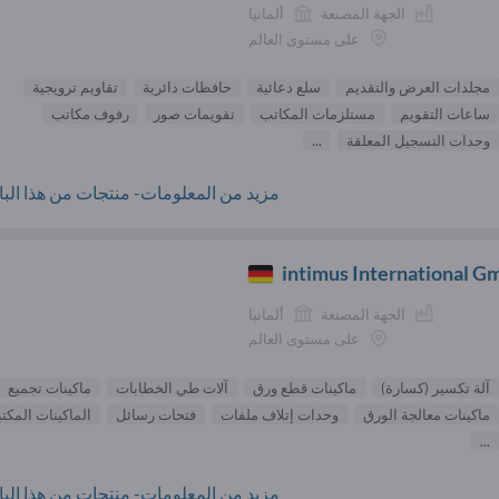
الجهة المصنعة
ألمانيا
على مستوى العالم
مجلدات العرض والتقديم
سلع دعائية
حافظات دائرية
تقاويم ترويجية
ساعات التقويم
مستلزمات المكاتب
تقويمات صور
رفوف مكاتب
وحدات التسجيل المعلقة
...
مزيد من المعلومات- منتجات من هذا البائ
intimus International 
الجهة المصنعة
ألمانيا
على مستوى العالم
آلة تكسير (كسارة)
ماكينات قطع ورق
آلات طي الخطابات
ماكينات تجميع
ماكينات معالجة الورق
وحدات إتلاف ملفات
فتحات رسائل
الماكينات المكتب
...
مزيد من المعلومات- منتجات من هذا البائ