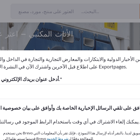
الأثاث المكتبي – اعثر 
من ال
 الأخبار الدولية والابتكارات والمعارض التجارية والتجارة في الداخل وا
على اطلاع قبل الآخرين واشترك الآن في النشرة الإخبارية لـ Exportpages.
الأثاث المكتبي
أدخل عنوان بريدك الإلكتروني للاشتراك.
الاحتياجات – العروض – السلع ا
انشر شركتك ومنتجاتك على
يمكنك إلغاء الاشتراك في أي وقت باستخدام الرابط الموجود في رسالتنا الإخبارية.
نحن نستخدم Brevo كمنصة تسويق لدينا. بالنقر أدناه لإرسال هذا النموذج ، فإنك تقر بأن المعلومات التي
.
قدمتها سيتم نقلها إلى Brevo للمعالجة وفقًا لـ
شروط الخدمة