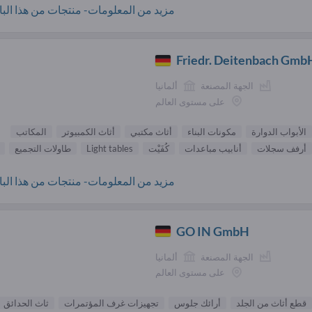
مزيد من المعلومات- منتجات من هذا البائ
Friedr. Deitenbach Gmb
الجهة المصنعة
ألمانيا
على مستوى العالم
الأبواب الدوارة
مكونات البناء
أثاث مكتبي
أثاث الكمبيوتر
المكاتب
أرفف سجلات
أنابيب مباعدات
كُفَيْت‎
Light tables
طاولات التجميع
مزيد من المعلومات- منتجات من هذا البائ
GO IN GmbH
الجهة المصنعة
ألمانيا
على مستوى العالم
قطع أثاث من الجلد
أرائك جلوس
تجهيزات غرف المؤتمرات
ثاث الحدائق