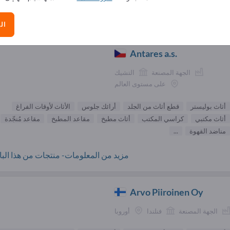
الموردون الأثاث المكتبي (12
ال
Antares a.s.
الجهة المصنعة
التشيك
على مستوى العالم
أثاث بوليستر
قطع أثاث من الجلد
أرائك جلوس
الأثاث لأوقات الفراغ
أثاث مكتبي
كراسي المكتب
أثاث مطبخ
مقاعد المطبخ
مقاعد مُنجّدة
مناضد القهوة
...
مزيد من المعلومات- منتجات من هذا البائ
Arvo Piiroinen Oy
الجهة المصنعة
فنلندا
أوروبا